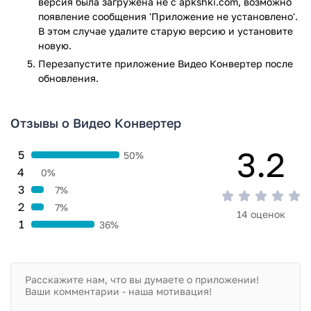
версия была загружена не с apkshki.com, возможно
совершенно бесплатно.
появление сообщения 'Приложение не установлено'.
В этом случае удалите старую версию и установите
Приложение Видео Конвертер прошло проверку
новую.
антивирусом VirusTotal. В результате проверки по всем
Перезапустите приложениe Видео Конвертер после
последним сигнатурам заражения файлов не выявлено.
обновления.
Отзывы о Видео Конвертер
3.2
5
50%
4
0%
3
7%
2
7%
14 оценок
1
36%