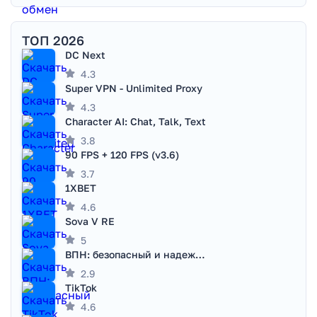
ТОП 2026
DC Next
4.3
Super VPN - Unlimited Proxy
4.3
Character AI: Chat, Talk, Text
3.8
90 FPS + 120 FPS (v3.6)
3.7
1XBET
4.6
Sova V RE
5
ВПН: безопасный и надежный VPN
2.9
TikTok
4.6