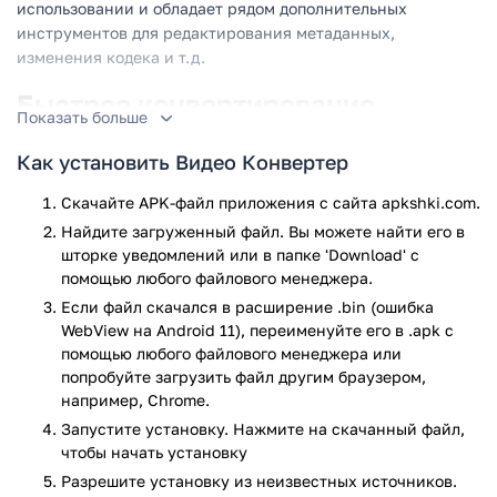
использовании и обладает рядом дополнительных
инструментов для редактирования метаданных,
изменения кодека и т.д.
Быстрое конвертирование
Показать больше
видеороликов, прямо на экране
смартфона
Как установить Видео Конвертер
Надоело копировать на компьютер видеоролики, чтобы
Скачайте APK-файл приложения с сайта apkshki.com.
конвертировать их в нужный формат? Тогда это
Найдите загруженный файл. Вы можете найти его в
приложение будет вам полезно. С его помощью, вы
шторке уведомлений или в папке 'Download' с
сможете всего в несколько тапов преобразовывать
помощью любого файлового менеджера.
видеоролики между практически любыми форматами, В
Если файл скачался в расширение .bin (ошибка
числе дополнительных возможностей, стоит отметить
WebView на Android 11), переименуйте его в .apk с
возможность изменить название выходного файла,
помощью любого файлового менеджера или
изменить битрейт или аудио/видео кодек, а также
попробуйте загрузить файл другим браузером,
отредактировать матаданные, без использования
например, Chrome.
стороннего ПО. Не смотря на наличие дополнительных
Запустите установку. Нажмите на скачанный файл,
возможностей, программа очень проста в использовании,
чтобы начать установку
а максимально простой и понятный интерфейс, в котором
Разрешите установку из неизвестных источников.
не придется долго разбираться, поможет быстро