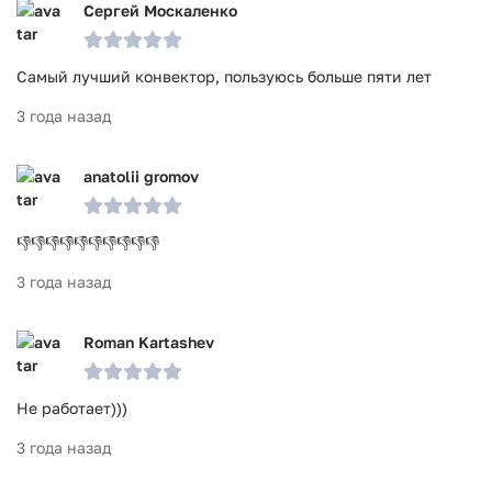
Сергей Москаленко
Самый лучший конвектор, пользуюсь больше пяти лет
3 года назад
anatolii gromov
👎👎👎👎👎👎👎👎👎👎
3 года назад
Roman Kartashev
Не работает)))
3 года назад