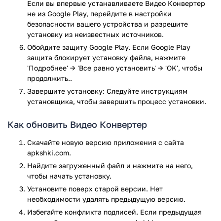
Если вы впервые устанавливаете Видео Конвертер
приступить к работе,
не из Google Play, перейдите в настройки
безопасности вашего устройства и разрешите
Что предлагает эта программа:
установку из неизвестных источников.
Обойдите защиту Google Play. Если Google Play
Удобный поиск и выбор файлов для
защита блокирует установку файла, нажмите
конвертирования.
'Подробнее' → 'Все равно установить' → 'OK', чтобы
Максимально простое и быстрое конвертирование.
продолжить..
Поддержка большинства основных форматов: AVI,
Завершите установку: Следуйте инструкциям
MP2, MP3, MP4, FLAC, 3GP, MPG, MKV, MOV, OGG, WAV,
установщика, чтобы завершить процесс установки.
WMA, WMV и т.д.
Редактирование метаданных.
Как обновить Видео Конвертер
Выбор выходного формата.
Изменение битрейта аудио.
Скачайте новую версию приложения с сайта
Изменение разрешения видео.
apkshki.com.
Настройка соотношения сторон.
Найдите загруженный файл и нажмите на него,
Настройка количества кадров в секунду.
чтобы начать установку.
Поддержка телефонов и планшетов.
Установите поверх старой версии. Нет
Скачайте приложение Видео Конвертер для Android с
необходимости удалять предыдущую версию.
нашего сайта и получите возможность конвертировать
Избегайте конфликта подписей. Если предыдущая
файлы между практически любыми форматами видео,