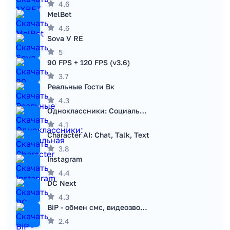
4.6
MelBet
4.6
Sova V RE
5
90 FPS + 120 FPS (v3.6)
3.7
Реальные Гости Вк
4.3
Одноклассники: Социальная сеть
4.1
Character AI: Chat, Talk, Text
3.8
Instagram
4.4
DC Next
4.3
BiP - обмен смс, видеозвонками
2.4