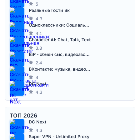
5
Реальные Гости Вк
4.3
Одноклассники: Социальная сеть
4.1
Character AI: Chat, Talk, Text
3.8
BiP - обмен смс, видеозвонками
2.4
ВКонтакте: музыка, видео, чат
4
DC Next
4.3
ТОП 2026
DC Next
4.3
Super VPN - Unlimited Proxy