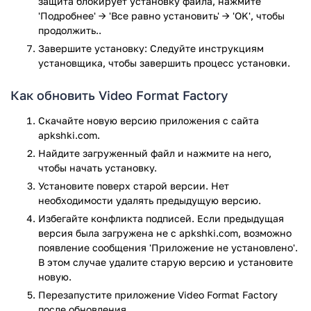
защита блокирует установку файла, нажмите
соотношения сторон, битрейта, количества кадров в
'Подробнее' → 'Все равно установить' → 'OK', чтобы
секунду и т.д.
продолжить..
Возможность разбить видеоролики на несколько
Завершите установку: Следуйте инструкциям
частей, извлечь из них MP3, сохранить видео в
установщика, чтобы завершить процесс установки.
обратном режиме, удалить водяной знак и т.д.
Возможность мгновенно поделиться файлами сразу
Как обновить Video Format Factory
после редактирования, используя популярные
социальные сети.
Скачайте новую версию приложения с сайта
apkshki.com.
Нужен простой в использовании видео конвертер? Тогда
скачайте Video Format Factory для Android.
Найдите загруженный файл и нажмите на него,
чтобы начать установку.
Приложение Video Format Factory прошло проверку
Установите поверх старой версии. Нет
антивирусом VirusTotal. В результате проверки по всем
необходимости удалять предыдущую версию.
последним сигнатурам заражения файлов не выявлено.
Избегайте конфликта подписей. Если предыдущая
версия была загружена не с apkshki.com, возможно
появление сообщения 'Приложение не установлено'.
В этом случае удалите старую версию и установите
новую.
Перезапустите приложениe Video Format Factory
после обновления.