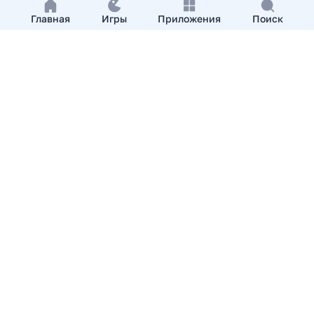
Главная
Игры
Приложения
Поиск
Добавить приложение
О нас
Контакты
APKshki.com. Все права защищены, копирование
материалов разрешенно только с указанием активной
ссылки на APKshki.com
Все упомянутые товарные знаки, названия игр и
компаний, логотипы, материалы являются собственностью