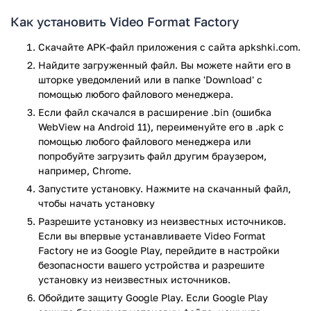
Ищете способ преобразовать видеоролик в более
Как установить Video Format Factory
распространенный формат? Нужно извлечь аудио-
дорожку из видео? Тогда вам наверняка поможет эта
Скачайте APK-файл приложения с сайта apkshki.com.
программа. Она не только поддерживает все осноные
Найдите загруженный файл. Вы можете найти его в
форматы файлов, но и позволяет сжимать полученные
шторке уведомлений или в папке 'Download' с
файлы, без потери качества. Это поможет комфортно
помощью любого файлового менеджера.
хранить любимую музыку в памяти устаревших телефонов,
Если файл скачался в расширение .bin (ошибка
с малым объёмом памяти, либо быстро делиться
WebView на Android 11), переименуйте его в .apk с
аудиозаписями с друзьями, через Интернет. А приятным
помощью любого файлового менеджера или
дополнением станет очень простой и понятный
попробуйте загрузить файл другим браузером,
интерфейс, который сделает работу с приложением проще
например, Chrome.
и приятнее.
Запустите установку. Нажмите на скачанный файл,
чтобы начать установку
Ключевые особенности:
Разрешите установку из неизвестных источников.
Если вы впервые устанавливаете Video Format
Поддержка практически всех основных форматов.
Factory не из Google Play, перейдите в настройки
Среди них Mp3, Mp4, Flv, WebM, Avi, Mkv, Wav и т.д.
безопасности вашего устройства и разрешите
Простое и быстрое конвертирование.
установку из неизвестных источников.
Функция сжатия полученных файлов.
Обойдите защиту Google Play. Если Google Play
Настройка формата выходного файла, его размера,