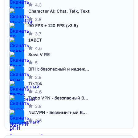
4.3
Character AI: Chat, Talk, Text
3.8
90 FPS + 120 FPS (v3.6)
3.7
1XBET
4.6
Sova V RE
5
ВПН: безопасный и надежный VPN
2.9
TikTok
4.6
Turbo VPN - безопасный ВПН
3.8
NotVPN - Безлимитный ВПН | VPN
4.6