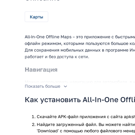
Карты
All-In-One Offline Maps – это приложение с быстр
офлайн режимом, которыми пользуются большое ко
Для сохранения мобильных данных в программе Ин
работает и без доступа к сети.
Навигация
Можно использовать навигацию для автомобиля, в 
Показать больше
любой точке мира.
Как установить All-In-One Off
Путеводители
Можно отлично сэкономить время во время планиро
Скачайте APK-файл приложения с сайта apksh
интересные места с готовыми путеводителями, кот
Найдите загруженный файл. Вы можете найти 
'Download' с помощью любого файлового мене
Благодаря сотрудничеству лучшими создателями т