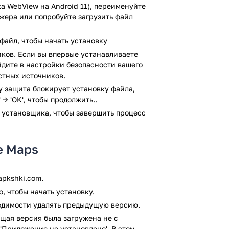
ений по всему миру. Любителям
а WebView на Android 11), переименуйте
томобиле или мероприятий на свежем
джера или попробуйте загрузить файл
я идеального путешествия.
зличным интересным известным местам,
файл, чтобы начать установку
их картах.
ков. Если вы впервые устанавливаете
лионами участников, благодаря чему
рейдите в настройки безопасности вашего
ю информацию.
стных источников.
ay защита блокирует установку файла,
 → 'OK', чтобы продолжить..
 установщика, чтобы завершить процесс
втономном режиме, GPS-навигацию и
мить достаточное количество места в
ne Maps
азные места и достопримечательности, а
pkshki.com.
, чтобы начать установку.
ходимости удалять предыдущую версию.
щая версия была загружена не с
'Приложение не установлено'. В этом