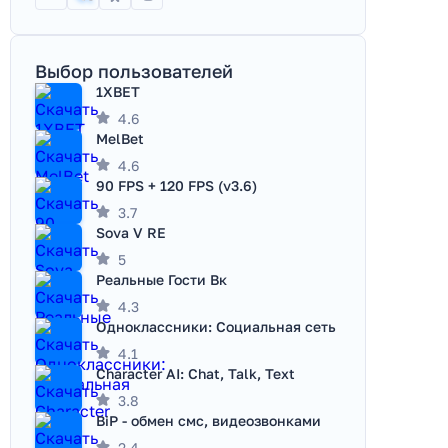
Выбор пользователей
1XBET
4.6
MelBet
4.6
90 FPS + 120 FPS (v3.6)
3.7
Sova V RE
5
Реальные Гости Вк
4.3
Одноклассники: Социальная сеть
4.1
Character AI: Chat, Talk, Text
3.8
BiP - обмен смс, видеозвонками
2.4