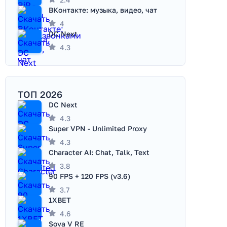
ВКонтакте: музыка, видео, чат
4
DC Next
4.3
ТОП 2026
DC Next
4.3
Super VPN - Unlimited Proxy
4.3
Character AI: Chat, Talk, Text
3.8
90 FPS + 120 FPS (v3.6)
3.7
1XBET
4.6
Sova V RE