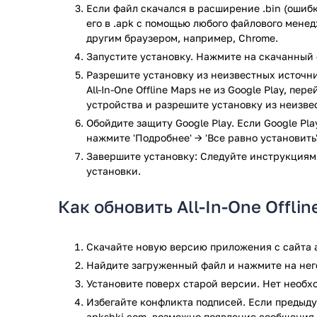
имеется каталог путеводителей по сотням направл
Если файл скачался в расширение .bin (ошибк
городских путешествий, различных поездок на ав
его в .apk с помощью любого файлового мене
воздухе, всегда найдется отличный выбор гидов дл
другим браузером, например, Chrome.
Программа помогает прокладывать маршруты к ра
Запустите установку. Нажмите на скачанный 
тропам и местностям, которые отсутствуют на друг
Разрешите установку из неизвестных источни
Карты в приложении обновляются каждый день мил
All-In-One Offline Maps не из Google Play, пе
пользователь всегда будет иметь только актуальну
устройства и разрешите установку из неизве
Обойдите защиту Google Play. Если Google Pl
Быстрота и надежность
нажмите 'Подробнее' → 'Все равно установить'
Завершите установку: Следуйте инструкциям
Программа предоставляет возможность поиска в а
установки.
оптимизированные карты, которые помогают сэконо
памяти устройства.
Как обновить All-In-One Offli
Закладки
Программа предоставляет возможность сохранять р
Скачайте новую версию приложения с сайта a
также делиться ими с другими.
Найдите загруженный файл и нажмите на него
Установите поверх старой версии. Нет необ
Доступность во всем мире
Избегайте конфликта подписей. Если предыду
apkshki.com, возможно появление сообщения 