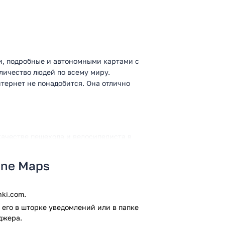
ыми, подробные и автономными картами с
личество людей по всему миру.
тернет не понадобится. Она отлично
качестве пешехода и велосипедиста в
line Maps
вания поездок и всегда успеть посетить
ki.com.
орые существуют в программе.
его в шторке уведомлений или в папке
джера.
уристического контента, в приложении