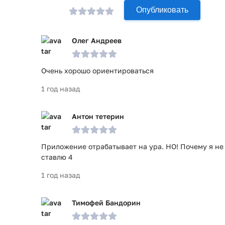
Опубликовать
Данное приложение отлично подойдет всем путеше
интересно посмотреть на интересные места в мире
доступе на любое Андроид устройство.
Олег Андреев
Приложение All-In-One Offline Maps прошло проверк
проверки по всем последним сигнатурам заражени
Очень хорошо ориентироваться
1 год назад
Антон тетерин
Приложение отрабатывает на ура. НО! Почему я не
ставлю 4
1 год назад
Тимофей Бандорин