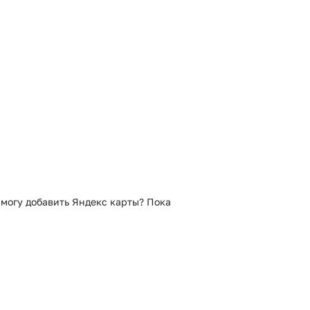
ственникам или просто людям, которым
. Программа существует в бесплатном
у антивирусом VirusTotal. В результате
я файлов не выявлено.
 могу добавить Яндекс карты? Пока