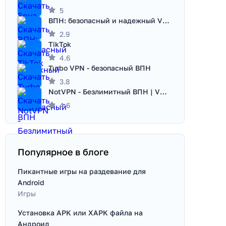
5
ВПН: безопасный и надежный VPN
2.9
TikTok
4.6
Turbo VPN - безопасный ВПН
3.8
NotVPN - Безлимитный ВПН | VPN
4.6
Популярное в блоге
Пикантные игры на раздевание для
Android
Игры
Установка APK или XAPK файла на
Андроид