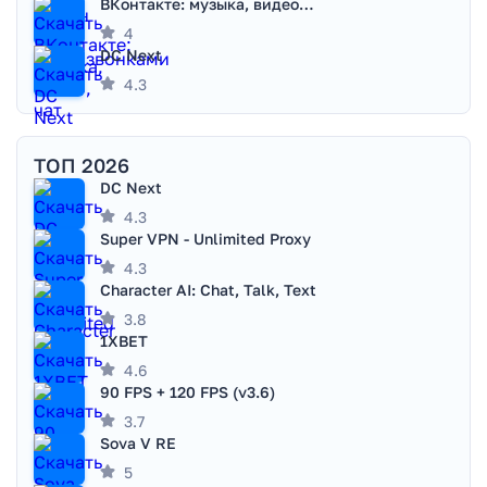
ВКонтакте: музыка, видео, чат
4
DC Next
4.3
ТОП 2026
DC Next
4.3
Super VPN - Unlimited Proxy
4.3
Character AI: Chat, Talk, Text
3.8
1XBET
4.6
90 FPS + 120 FPS (v3.6)
3.7
Sova V RE
5