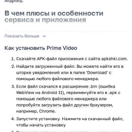
Андроид.
В чем плюсы и особенности
сервиса и приложения
Сервис приложения Amazon Prime Video дает возможность
Показать больше
на условиях платной подписки просматривать
телепередачи, сериалы и новинки кинематографа. В том
Как установить Prime Video
числе, и собственного производства. Условия подписки
различаются для тех или иных стран.
Скачайте APK-файл приложения с сайта apkshki.com.
Найдите загруженный файл. Вы можете найти его в
Данный сервис был запущен еще в сентябре 2006-го года,
шторке уведомлений или в папке 'Download' с
так что в настоящее время насчитывает миллионы
помощью любого файлового менеджера.
поклонников по всему миру. Многих лет существования на
Если файл скачался в расширение .bin (ошибка
рынке вполне хватает для того, чтобы предлагать
WebView на Android 11), переименуйте его в .apk с
пользователю качественные услуги по демократичным
помощью любого файлового менеджера или
расценкам.
попробуйте загрузить файл другим браузером,
например, Chrome.
Список каналов, которые становятся доступными
пользователям сервиса, крайне внушителен. Здесь
Запустите установку. Нажмите на скачанный файл,
насчитывается несколько сотен позиций. Лишь по одной
чтобы начать установку
этой причине можно рекомендовать скачать данное