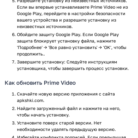
Разрешите установку из неизвестных источников.
приложение.
Если вы впервые устанавливаете Prime Video не из
Google Play, перейдите в настройки безопасности
Однако не только это является причиной рекомендации
вашего устройства и разрешите установку из
для скачивания. В числе прочих плюсов программы,
неизвестных источников.
пользователи отмечают следующие моменты:
Обойдите защиту Google Play. Если Google Play
защита блокирует установку файла, нажмите
Высокое качество изображения. Конечно, все
'Подробнее' → 'Все равно установить' → 'OK', чтобы
зависит и от параметров экрана, и от качества
продолжить..
Интернет-соединения, однако в целом картинка –
выше всяческих похвал;
Завершите установку: Следуйте инструкциям
То же самое касается и звука;
установщика, чтобы завершить процесс установки.
Удобный интерфейс, во всех тонкостях которого
долго разбираться не придется;
Как обновить Prime Video
Всегда качественные новинки, ко многим из которых
Скачайте новую версию приложения с сайта
пользователи сервиса Amazon Prime Video получают
apkshki.com.
доступ в числе первых.
Найдите загруженный файл и нажмите на него,
Кстати, предлагается приложение бесплатно. Однако
чтобы начать установку.
внутри сервиса предлагаются платные функции.
Установите поверх старой версии. Нет
необходимости удалять предыдущую версию.
Вместе с Amazon Prime Video можно в любое время
Избегайте конфликта подписей. Если предыдущая
смотреть и телевизионные передачи, и спортивные