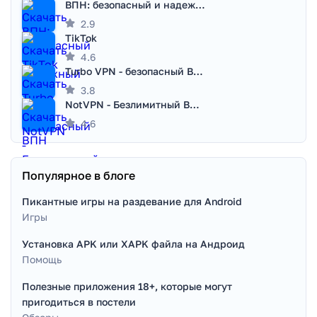
ВПН: безопасный и надежный VPN
2.9
TikTok
4.6
Turbo VPN - безопасный ВПН
3.8
NotVPN - Безлимитный ВПН | VPN
4.6
Популярное в блоге
Пикантные игры на раздевание для Android
Игры
Установка APK или XAPK файла на Андроид
Помощь
Полезные приложения 18+, которые могут
пригодиться в постели