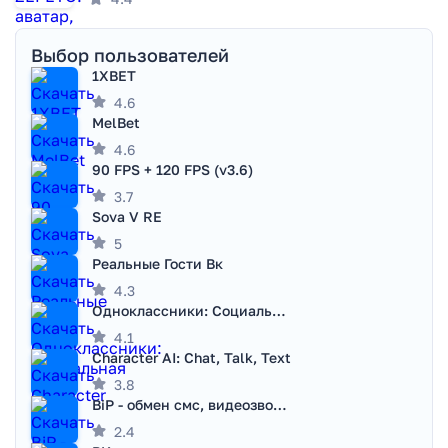
Выбор пользователей
1XBET
4.6
MelBet
4.6
90 FPS + 120 FPS (v3.6)
3.7
Sova V RE
5
Реальные Гости Вк
4.3
Одноклассники: Социальная сеть
4.1
Character AI: Chat, Talk, Text
3.8
BiP - обмен смс, видеозвонками
2.4