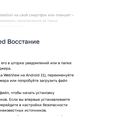
ebellion на свой смартфон или планшет –
реживать приключения за таких
гих ассасинов.
яется то, что они дали возможность
eed Восстание
о собрать всех ассасинов под свое
ы с тамплиерами в Испании.
ссасинов теперь можно собирать внутри
орией каждого из них и, возможно,
его в шторке уведомлений или в папке
 предлагается 70 персонажей, которых
джера.
ь тамплиеров.
а WebView на Android 11), переименуйте
джера или попробуйте загрузить файл
ть свою крепость-контору ассасинов.
е. Чтобы развитие проходило быстрее –
файл, чтобы начать установку
сиры, ковать оружие и собирать
ков. Если вы впервые устанавливаете
, перейдите в настройки безопасности
вовать скрытно. Игроку предстоит
 неизвестных источников.
аний в различных частях страны. Для