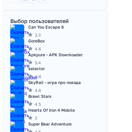
Выбор пользователей
Can You Escape 6
3.3
GoreBox
4.6
Apkpure - APK Downloader
3.4
selector
4.8
SkyRail - игра про поезда
4.6
Brawl Stars
4.5
Hearts Of Iron 4 Mobile
3
Super Bear Adventure
4.5