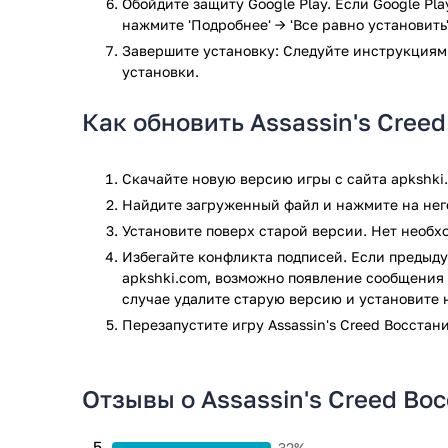
Обойдите защиту Google Play. Если Google Pl
этого создается уникальная и оптимальная комбина
нажмите 'Подробнее' → 'Все равно установить'
обладает своими характеристиками, удачное сочет
Завершите установку: Следуйте инструкциям
победы.
установки.
Предстоит выработать собственную стратегию для
Как обновить Assassin's Cree
завоеванию их крепостей.
Можно действовать как в полностью скрытном стел
столкновения. Такой подход при решении поставле
Скачайте новую версию игры с сайта apkshki
проходить знакомые уровни по много раз и открыва
Найдите загруженный файл и нажмите на него
Установите поверх старой версии. Нет необ
В Assassin's Creed Rebellion предлагаются так наз
Избегайте конфликта подписей. Если предыду
возможность исследовать новые эпохи и принимать
apkshki.com, возможно появление сообщения 
время таких событий открывать доступ к новым ас
случае удалите старую версию и установите 
События ограничены во времени, так что стоит пот
Перезапустите игру Assassin's Creed Восстан
А еще здесь реализован соревновательный дух. Мо
по всему Земному шару за верхние строчки в рейти
можно получать доступ ко все более и более ценны
Отзывы о Assassin's Creed Во
Хотя Assassin's Creed Rebellion изначально и пред
дополнительно оформить подписку. В этом случае 
5
32%