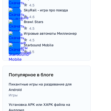
4.5
SkyRail - игра про поезда
4.6
Brawl Stars
4.5
Игровые автоматы Миллионер
4.5
Starbound Mobile
3.5
Популярное в блоге
Пикантные игры на раздевание для
Android
Игры
Установка APK или XAPK файла на
Андроид