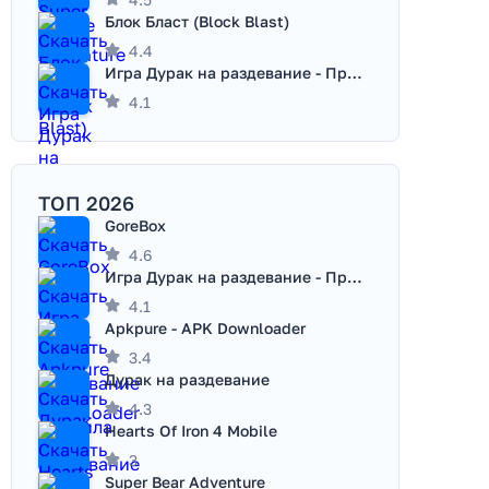
Блок Бласт (Block Blast)
4.4
Игра Дурак на раздевание - Правила игры
4.1
ТОП 2026
GoreBox
4.6
Игра Дурак на раздевание - Правила игры
4.1
Apkpure - APK Downloader
3.4
Дурак на раздевание
4.3
Hearts Of Iron 4 Mobile
3
Super Bear Adventure