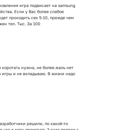
бновления игра подвисает на samsung
ойства. Если у Вас более слабое
удет проходить сек 5-10, прежде чем
ен тел. Тыс. За 100
 коротать нужна, не более.жаль нет
аю игры и не вкладываю. В жизни надо
разработчики решили, по какой-то
е что я могу проиграть 3 раза подряд с