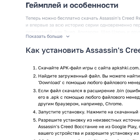
Геймплей и особенности
Теперь можно бесплатно скачать Assassin's Creed R
и впервые за всю историю серии одновременно пе
персонажей, как Эцио, Агиларом, Шао Цзюнь и дру
Показать больше
Безусловно, оригинальным ходом разработчиков явл
Как установить Assassin's Cr
побывать сразу во всех эпохах серии. Так что можн
управление – и создать мощное братство для борьб
Скачайте APK-файл игры с сайта apkshki.com.
Одной из фишек геймплея можно считать то, что а
единого братства, перед этим ознакомившись с ист
Найдите загруженный файл. Вы можете найти 
взглянув на героев совсем под другим углом. Всего
'Download' с помощью любого файлового мене
необходимо развивать по ходу игры, чтобы победит
Если файл скачался в расширение .bin (ошибк
его в .apk с помощью любого файлового мене
По мере укрепления братства, необходимо развива
другим браузером, например, Chrome.
Нужно также усиливать влияние братства в регион
Запустите установку. Нажмите на скачанный 
потребуется строить новые комнаты, готовить элик
Разрешите установку из неизвестных источни
необходимые для этого ресурсы.
Assassin's Creed Восстание не из Google Play
Ассасин не был бы ассасином, если б не мог дейст
вашего устройства и разрешите установку из
отправлять персонажей для выполнения тайных зад