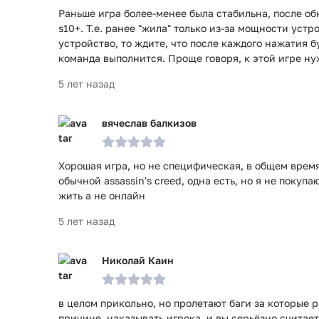
Раньше игра более-менее была стабильна, после о
s10+. Т.е. ранее "жила" только из-за мощности устр
устройство, то ждите, что после каждого нажатия б
команда выполнится. Проще говоря, к этой игре нуж
5 лет назад
вячеслав балкизов
Хорошая игра, но не специфическая, в общем время
обычной assassin's creed, одна есть, но я не покуп
жить а не онлайн
5 лет назад
Николай Каин
в целом прикольно, но пролетают баги за которые 
причине, наказывать игрока. и вы серьёзно считает