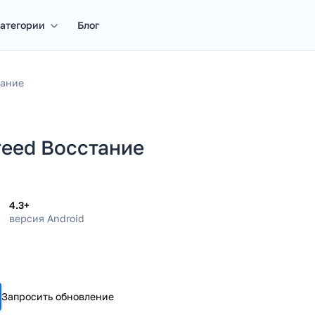
атегории
Блог
тание
reed Восстание
4.3+
версия Android
Запросить обновление