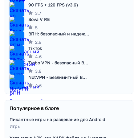
90 FPS + 120 FPS (v3.6)
3.7
Sova V RE
5
ВПН: безопасный и надежный VPN
2.9
TikTok
4.6
Turbo VPN - безопасный ВПН
3.8
NotVPN - Безлимитный ВПН | VPN
4.6
Популярное в блоге
Пикантные игры на раздевание для Android
Игры
Установка APK или XAPK файла на Андроид