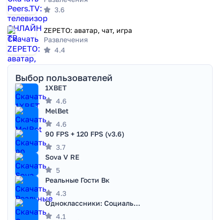
3.6
ZEPETO: аватар, чат, игра
Развлечения
4.4
Выбор пользователей
1XBET
4.6
MelBet
4.6
90 FPS + 120 FPS (v3.6)
3.7
Sova V RE
5
Реальные Гости Вк
4.3
Одноклассники: Социальная сеть
4.1