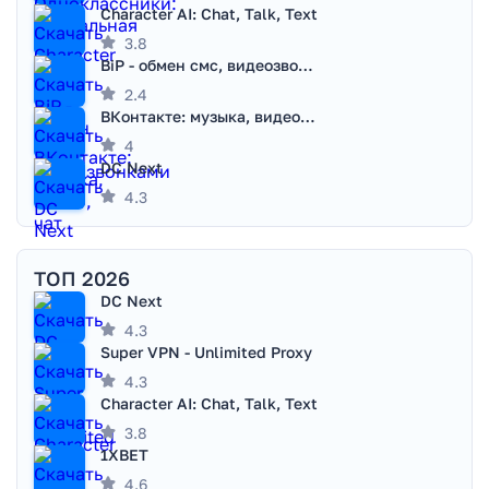
Character AI: Chat, Talk, Text
3.8
BiP - обмен смс, видеозвонками
2.4
ВКонтакте: музыка, видео, чат
4
DC Next
4.3
ТОП 2026
DC Next
4.3
Super VPN - Unlimited Proxy
4.3
Character AI: Chat, Talk, Text
3.8
1XBET
4.6