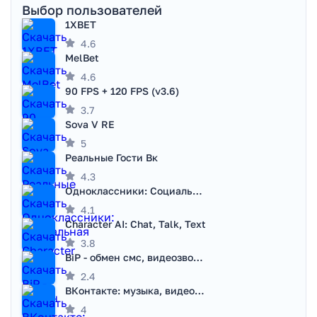
Выбор пользователей
1XBET
4.6
MelBet
4.6
90 FPS + 120 FPS (v3.6)
3.7
Sova V RE
5
Реальные Гости Вк
4.3
Одноклассники: Социальная сеть
4.1
Character AI: Chat, Talk, Text
3.8
BiP - обмен смс, видеозвонками
2.4
ВКонтакте: музыка, видео, чат
4