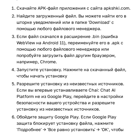
— от вымышленных героев до исторических личностей.
Можно выбрать, с кем поговорить: с актёром,
Скачайте APK-файл приложения с сайта apkshki.com.
космонавтом, сказочным эльфом или даже создать своего
Найдите загруженный файл. Вы можете найти его в
собственного. И вот что круто — каждый бот по-своему
шторке уведомлений или в папке 'Download' с
уникальный. У него свой стиль, свои реакции, своя манера
помощью любого файлового менеджера.
общения. Иногда прям забываешь, что это не человек. Вы
Если файл скачался в расширение .bin (ошибка
можете общаться в Chai сколько угодно. Нет лимитов на
WebView на Android 11), переименуйте его в .apk с
количество сообщений или длину диалога. Разговаривайте
помощью любого файлового менеджера или
хоть целый день, хоть всю ночь — никто не остановит.
попробуйте загрузить файл другим браузером,
например, Chrome.
Chai: Chat AI Platform — это маленький мир общения и
Запустите установку. Нажмите на скачанный файл,
творчества с ботами. Здесь можно расслабиться,
чтобы начать установку
отвлечься от суеты, поговорить без осуждения и
Разрешите установку из неизвестных источников.
почувствовать, что кто-то на той стороне действительно
Если вы впервые устанавливаете Chai: Chat AI
вас слышит. Хотите посмеяться, поделиться чем-то личным
Platform не из Google Play, перейдите в настройки
или просто поболтать — Chai всегда под рукой.
безопасности вашего устройства и разрешите
Приложение Chai: Chat AI Platform прошло проверку
установку из неизвестных источников.
антивирусом VirusTotal. В результате проверки по всем
Обойдите защиту Google Play. Если Google Play
последним сигнатурам заражения файлов не выявлено.
защита блокирует установку файла, нажмите
'Подробнее' → 'Все равно установить' → 'OK', чтобы