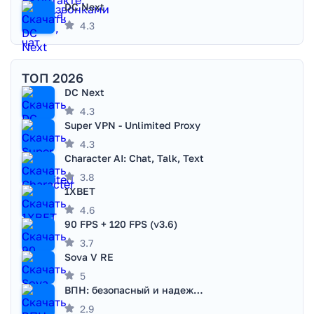
DC Next
4.3
ТОП 2026
DC Next
4.3
Super VPN - Unlimited Proxy
4.3
Character AI: Chat, Talk, Text
3.8
1XBET
4.6
90 FPS + 120 FPS (v3.6)
3.7
Sova V RE
5
ВПН: безопасный и надежный VPN
2.9