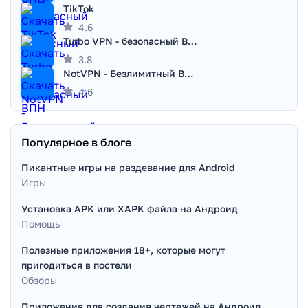
TikTok
4.6
Turbo VPN - безопасный ВПН
3.8
NotVPN - Безлимитный ВПН | VPN
4.6
Популярное в блоге
Пикантные игры на раздевание для Android
Игры
Установка APK или XAPK файла на Андроид
Помощь
Полезные приложения 18+, которые могут
пригодиться в постели
Обзоры
Приложения для создания чертежей на Андроид