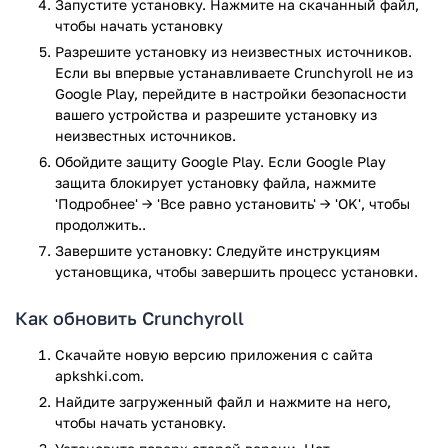
Запустите установку. Нажмите на скачанный файл,
чтобы начать установку
Crunchyroll предлагает возможность оформить подписку на
Разрешите установку из неизвестных источников.
Crunchyroll Премиум, которая дает ряд преимуществ:
Если вы впервые устанавливаете Crunchyroll не из
Отсутствие рекламы - вы сможете смотреть аниме
Google Play, перейдите в настройки безопасности
вашего устройства и разрешите установку из
без прерываний;
неизвестных источников.
Новые эпизоды через час после выхода в Японии - вы
всегда будете в курсе последних событий;
Обойдите защиту Google Play. Если Google Play
Просмотр на 4 устройствах одновременно - вы
защита блокирует установку файла, нажмите
сможете делиться подпиской с друзьями и семьей;
'Подробнее' → 'Все равно установить' → 'OK', чтобы
продолжить..
Офлайн просмотр - вы сможете скачивать эпизоды и
смотреть их без доступа к интернету.
Завершите установку: Следуйте инструкциям
установщика, чтобы завершить процесс установки.
Пробный период Crunchyroll
Премиум
Как обновить Crunchyroll
Если вы хотите наслаждаться всеми преимуществами
Скачайте новую версию приложения с сайта
Crunchyroll Премиум, вы можете воспользоваться пробным
apkshki.com.
периодом в 14 дней. В течение этого времени вы сможете
Найдите загруженный файл и нажмите на него,
оценить все возможности и решить, стоит ли вам
чтобы начать установку.
оформить подписку.