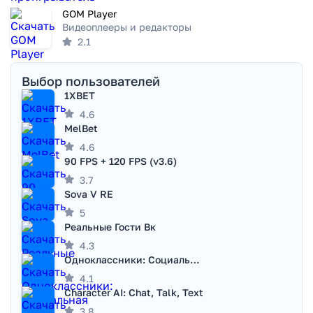
GOM Player
Видеоплееры и редакторы
2.1
Выбор пользователей
1XBET
4.6
MelBet
4.6
90 FPS + 120 FPS (v3.6)
3.7
Sova V RE
5
Реальные Гости Вк
4.3
Одноклассники: Социальная сеть
4.1
Character AI: Chat, Talk, Text
3.8