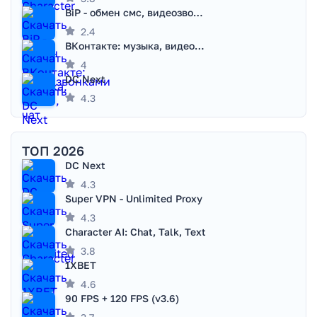
BiP - обмен смс, видеозвонками
2.4
ВКонтакте: музыка, видео, чат
4
DC Next
4.3
ТОП 2026
DC Next
4.3
Super VPN - Unlimited Proxy
4.3
Character AI: Chat, Talk, Text
3.8
1XBET
4.6
90 FPS + 120 FPS (v3.6)