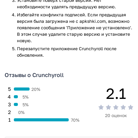
Установите поверх старой версии. Нет
необходимости удалять предыдущую версию.
В целом, приложение Crunchyroll для Андроид предлагает
Избегайте конфликта подписей. Если предыдущая
широкий выбор аниме, удобный интерфейс и возможность
версия была загружена не с apkshki.com, возможно
смотреть сериалы без рекламы. Если вы являетесь
появление сообщения 'Приложение не установлено'.
фанатом аниме или просто хотите попробовать что-то
В этом случае удалите старую версию и установите
новое, это приложение стоит вашего внимания.
новую.
Приложение Crunchyroll прошло проверку антивирусом
Перезапустите приложениe Crunchyroll после
VirusTotal. В результате проверки по всем последним
обновления.
сигнатурам заражения файлов не выявлено.
Отзывы о Crunchyroll
2.1
5
20%
4
5%
3
5%
2
0%
20 оценок
1
70%