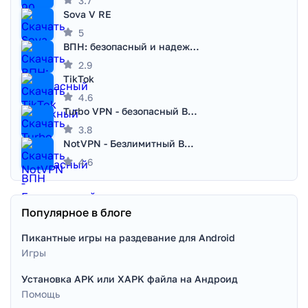
3.7
Sova V RE
5
ВПН: безопасный и надежный VPN
2.9
TikTok
4.6
Turbo VPN - безопасный ВПН
3.8
NotVPN - Безлимитный ВПН | VPN
4.6
Популярное в блоге
Пикантные игры на раздевание для Android
Игры
Установка APK или XAPK файла на Андроид
Помощь