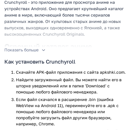
Crunchyroll - это приложение для просмотра аниме на
устройствах Android. Оно предлагает крупнейший каталог
аниме в мире, включающий более тысячи сериалов
различных жанров. От культовых старых аниме до новых
выпусков, выходящих одновременно с Японией, а также
высокооцененных Crunchyroll Originals.
Огромный каталог аниме
Показать больше
Crunchyroll предлагает широкий выбор сериалов, от самых
Как установить Crunchyroll
популярных до менее известных. Вы сможете найти такие
аниме, как "Истребитель демонов", "Такт. Опус Дестини",
Скачайте APK-файл приложения с сайта apkshki.com.
"Драгон Квест: Приключения Дая", "Платиновый исход",
Найдите загруженный файл. Вы можете найти его в
"Лучший в мире ассасин переродился в другом мире
шторке уведомлений или в папке 'Download' с
аристократом", "86 ВОСЕМЬДЕСЯТ ШЕСТЬ" и множество
помощью любого файлового менеджера.
других. Независимо от того, являетесь ли вы новичком или
Если файл скачался в расширение .bin (ошибка
прожженным фанатом аниме, в Crunchyroll всегда
WebView на Android 11), переименуйте его в .apk с
найдется сериал, который вам понравится.
помощью любого файлового менеджера или
попробуйте загрузить файл другим браузером,
Преимущества подписки на
например, Chrome.
Crunchyroll Премиум