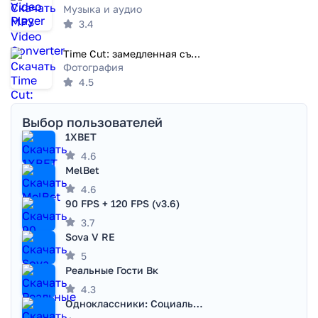
Музыка и аудио
3.4
Time Cut: замедленная съемка
Фотография
4.5
Выбор пользователей
1XBET
4.6
MelBet
4.6
90 FPS + 120 FPS (v3.6)
3.7
Sova V RE
5
Реальные Гости Вк
4.3
Одноклассники: Социальная сеть