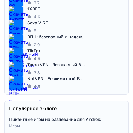
3.7
1XBET
4.6
Sova V RE
5
ВПН: безопасный и надежный VPN
2.9
TikTok
4.6
Turbo VPN - безопасный ВПН
3.8
NotVPN - Безлимитный ВПН | VPN
4.6
Популярное в блоге
Пикантные игры на раздевание для Android
Игры