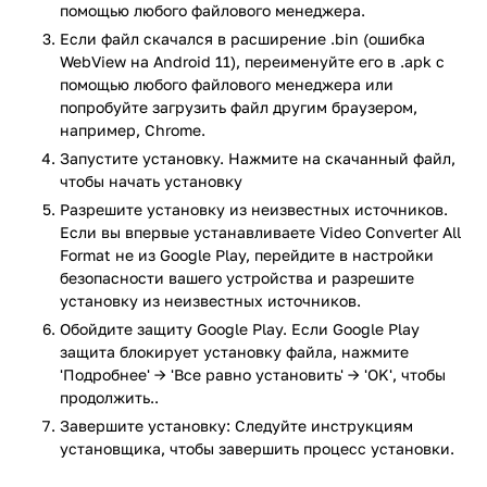
Video Converter All Format поддерживает широкий спектр
помощью любого файлового менеджера.
форматов, включая MP4, AVI, MKV, MOV, FLV, WMV, MPEG и
Если файл скачался в расширение .bin (ошибка
другие. Пользователь может выбрать нужный формат,
WebView на Android 11), переименуйте его в .apk с
настроить качество вывода, разрешение, битрейт и кодек.
помощью любого файлового менеджера или
Приложение также позволяет извлекать аудио из видео в
попробуйте загрузить файл другим браузером,
форматах MP3, AAC, OGG и других.
например, Chrome.
Запустите установку. Нажмите на скачанный файл,
Дополнительно доступны функции обрезки видео, сжатия,
чтобы начать установку
изменения скорости воспроизведения и поворота
Разрешите установку из неизвестных источников.
изображения. Пользователь может выбрать определенный
Если вы впервые устанавливаете Video Converter All
фрагмент видео для конвертации или применить базовое
Format не из Google Play, перейдите в настройки
редактирование перед сохранением. Приложение
безопасности вашего устройства и разрешите
предоставляет предварительный просмотр результата, а
установку из неизвестных источников.
также ведет историю преобразованных файлов.
Обойдите защиту Google Play. Если Google Play
Поддерживается пакетная обработка, что удобно при
защита блокирует установку файла, нажмите
работе с несколькими видео одновременно.
'Подробнее' → 'Все равно установить' → 'OK', чтобы
Функция сжатия помогает уменьшить размер видеофайла
продолжить..
для экономии памяти или ускорения загрузки на онлайн-
Завершите установку: Следуйте инструкциям
платформы. Все операции выполняются на устройстве, что
установщика, чтобы завершить процесс установки.
снижает риски утечки данных, так как видео не