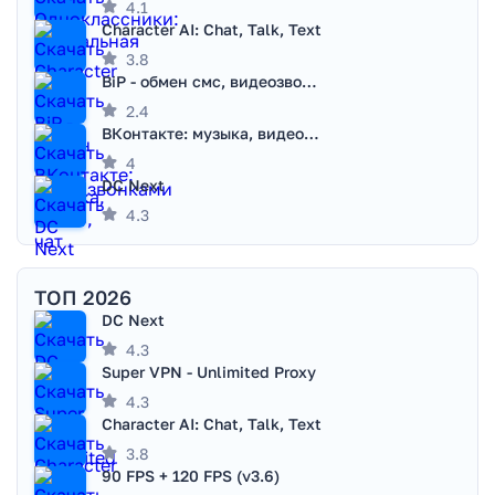
4.1
Character AI: Chat, Talk, Text
3.8
BiP - обмен смс, видеозвонками
2.4
ВКонтакте: музыка, видео, чат
4
DC Next
4.3
ТОП 2026
DC Next
4.3
Super VPN - Unlimited Proxy
4.3
Character AI: Chat, Talk, Text
3.8
90 FPS + 120 FPS (v3.6)