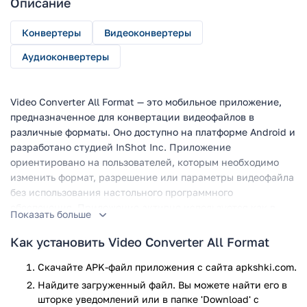
Описание
Конвертеры
Видеоконвертеры
Аудиоконвертеры
Video Converter All Format — это мобильное приложение,
предназначенное для конвертации видеофайлов в
различные форматы. Оно доступно на платформе Android и
разработано студией InShot Inc. Приложение
ориентировано на пользователей, которым необходимо
изменить формат, разрешение или параметры видеофайла
без использования настольного программного
обеспечения. Приложение активно используется как в
Показать больше
личных, так и в профессиональных целях — например, для
подготовки видео к публикации в интернете или
Как установить Video Converter All Format
оптимизации под мобильные устройства.
Скачайте APK-файл приложения с сайта apkshki.com.
Функционал
Найдите загруженный файл. Вы можете найти его в
шторке уведомлений или в папке 'Download' с