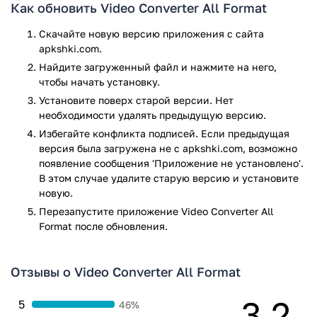
передается на внешние серверы.
Как обновить Video Converter All Format
Video Converter All Format — это надежный и
Скачайте новую версию приложения с сайта
функциональный инструмент для повседневной работы с
apkshki.com.
видеофайлами на Android-устройствах. Он подходит как
Найдите загруженный файл и нажмите на него,
для пользователей, которым необходимо просто изменить
чтобы начать установку.
формат видео, так и для тех, кто ищет базовые
Установите поверх старой версии. Нет
возможности редактирования. Несмотря на ограничения
необходимости удалять предыдущую версию.
бесплатной версии, приложение обеспечивает стабильную
Избегайте конфликта подписей. Если предыдущая
работу и предлагает достаточный набор опций для
версия была загружена не с apkshki.com, возможно
большинства задач, связанных с конвертацией видео.
появление сообщения 'Приложение не установлено'.
Приложение Video Converter All Format прошло проверку
В этом случае удалите старую версию и установите
антивирусом VirusTotal. В результате проверки по всем
новую.
последним сигнатурам заражения файлов не выявлено.
Перезапустите приложениe Video Converter All
Format после обновления.
Отзывы о Video Converter All Format
3.2
5
46%