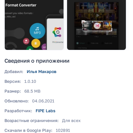
Сведения о приложении
Добавил:
Илья Макаров
Версия:
1.0.10
Размер:
68.5 MB
Обновлено:
04.06.2021
Разработчик:
FIPE Labs
Возрастные ограничения:
Для всех
Скачали в Google Play:
102891