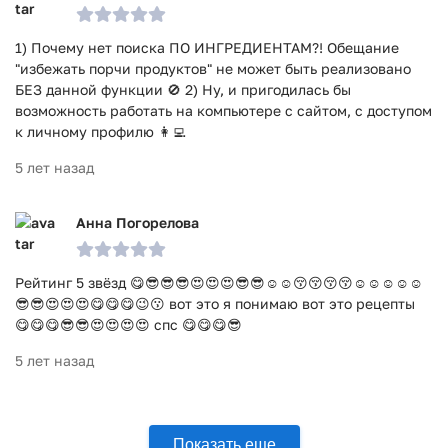
1) Почему нет поиска ПО ИНГРЕДИЕНТАМ?! Обещание
"избежать порчи продуктов" не может быть реализовано
БЕЗ данной функции 🚫 2) Ну, и пригодилась бы
возможность работать на компьютере с сайтом, с доступом
к личному профилю 👩‍💻
5 лет назад
Анна Погорелова
Рейтинг 5 звёзд 😋😎😎😎😍😍😍😎😎☺️☺️😚😚😚😚☺️☺️☺️☺️☺️
😎😎😍😍😍😋😋😋😉😗 вот это я понимаю вот это рецепты
😋😋😋😎😎😍😍😍😍 спс 😋😋😋😎
5 лет назад
Показать еще