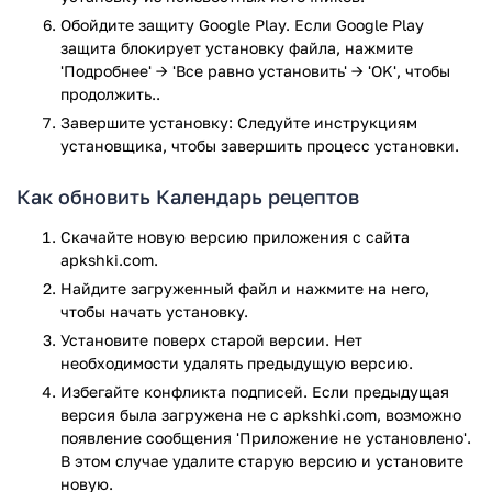
Удобное меню с разбивкой по дням недели.
Обойдите защиту Google Play. Если Google Play
Возможность делиться рецептами с друзьями.
защита блокирует установку файла, нажмите
Минималистичный и понятный интерфейс без
'Подробнее' → 'Все равно установить' → 'OK', чтобы
лишнего.
продолжить..
Завершите установку: Следуйте инструкциям
Каждый рецепт снабжен списком продуктов, временем
установщика, чтобы завершить процесс установки.
приготовления и четким описанием этапов. Это помогает
легко готовить даже тем, кто раньше не стоял у плиты.
Как обновить Календарь рецептов
Календарь рецептов — это отличный помощник для тех, кто
Скачайте новую версию приложения с сайта
хочет готовить дома с удовольствием и без суеты. Он
apkshki.com.
избавляет от необходимости каждый день решать, что
Найдите загруженный файл и нажмите на него,
приготовить. Просто открыл приложение — и уже есть
чтобы начать установку.
идея на сегодня. Удобно, просто и вкусно. Идеально
подойдет как для начинающих, так и для тех, кто любит
Установите поверх старой версии. Нет
разнообразие на кухне.
необходимости удалять предыдущую версию.
Избегайте конфликта подписей. Если предыдущая
Приложение Календарь рецептов прошло проверку
версия была загружена не с apkshki.com, возможно
антивирусом VirusTotal. В результате проверки по всем
появление сообщения 'Приложение не установлено'.
последним сигнатурам заражения файлов не выявлено.
В этом случае удалите старую версию и установите
новую.