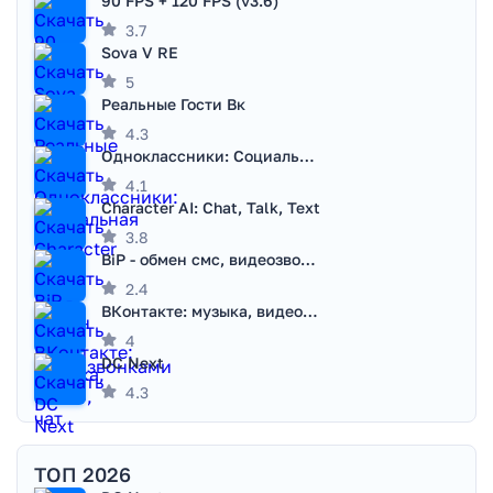
90 FPS + 120 FPS (v3.6)
3.7
Sova V RE
5
Реальные Гости Вк
4.3
Одноклассники: Социальная сеть
4.1
Character AI: Chat, Talk, Text
3.8
BiP - обмен смс, видеозвонками
2.4
ВКонтакте: музыка, видео, чат
4
DC Next
4.3
ТОП 2026