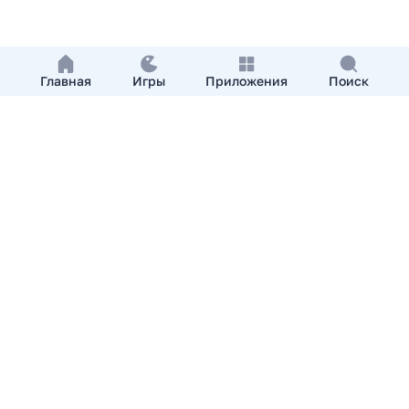
Главная
Игры
Приложения
Поиск
Добавить приложение
О нас
Контакты
APKshki.com. Все права защищены, копирование
материалов разрешенно только с указанием активной
ссылки на APKshki.com