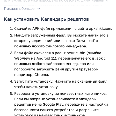
или ужин. Все уже подобрано по сезонам, дням недели и
даже праздникам — остается только открыть рецепт и
Показать больше
приступить к делу.
Как установить Календарь рецептов
Функционал
Скачайте APK-файл приложения с сайта apkshki.com.
Главная идея приложения — это сочетание рецептов с
Найдите загруженный файл. Вы можете найти его в
календарем. Каждый день предлагает новое блюдо, а
шторке уведомлений или в папке 'Download' с
пользователь сам решает, готовить по плану или выбрать
помощью любого файлового менеджера.
что-то другое. Есть удобная навигация по дням,
Если файл скачался в расширение .bin (ошибка
праздникам и сезонам года.
WebView на Android 11), переименуйте его в .apk с
помощью любого файлового менеджера или
Возможности приложения:
попробуйте загрузить файл другим браузером,
например, Chrome.
Подборка рецептов на каждый день с учетом
времени года.
Запустите установку. Нажмите на скачанный файл,
Рецепты к праздникам: от Нового года до Масленицы.
чтобы начать установку
Подробные пошаговые инструкции с описанием
Разрешите установку из неизвестных источников.
ингредиентов.
Если вы впервые устанавливаете Календарь
Возможность добавить рецепты в избранное.
рецептов не из Google Play, перейдите в настройки
Поиск блюд по названию, ингредиентам и типу
безопасности вашего устройства и разрешите
кухни.
установку из неизвестных источников.