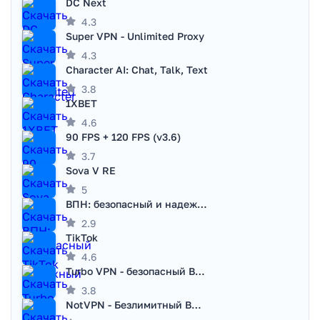
DC Next
4.3
Super VPN - Unlimited Proxy
4.3
Character AI: Chat, Talk, Text
3.8
1XBET
4.6
90 FPS + 120 FPS (v3.6)
3.7
Sova V RE
5
ВПН: безопасный и надежный VPN
2.9
TikTok
4.6
Turbo VPN - безопасный ВПН
3.8
NotVPN - Безлимитный ВПН | VPN