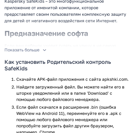
Kaspersky SafeKids – это многофункциональное
приложение от именитой компании, которое
предоставляет своим пользователям комплексную защиту
для детей от негативного воздействия сети Интернет.
Предназначение софта
Если ваш ребенок уходит гулять на улицу в не самую
Показать больше
лучшую погоду – вы следите, чтобы он был тепло одет. То
же касается еды, развлечений и всего остального. Любому
Как установить Родительский контроль
нормальному человеку хочется уберечь своего ребенка от
SafeKids
многочисленных жизненных невзгод и проблем.
Скачайте APK-файл приложения с сайта apkshki.com.
Но что делать в век цифровых технологий, если вы
Найдите загруженный файл. Вы можете найти его в
большую часть времени проводите на работе, а ваши дочь
шторке уведомлений или в папке 'Download' с
или сын большинство свободного времени – на Интернет
помощью любого файлового менеджера.
ресурсах? Социальные сети, сайты с материалами для
Если файл скачался в расширение .bin (ошибка
взрослых, провокационные рекламные блоки – все это
WebView на Android 11), переименуйте его в .apk с
негативно влияет на психику ребенка. Для решения этой
помощью любого файлового менеджера или
проблемы и была разработана программа Kaspersky
попробуйте загрузить файл другим браузером,
SafeKids!
например, Chrome.