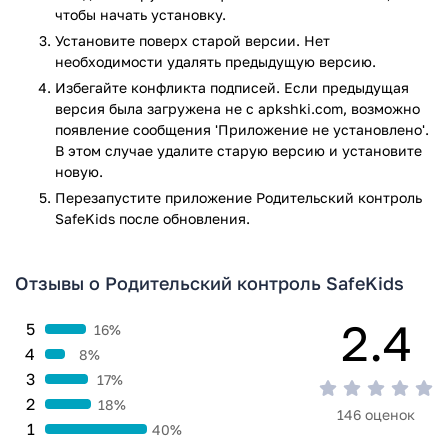
доступа к выбранным ресурсам.
чтобы начать установку.
Установите поверх старой версии. Нет
Очень полезной функцией является также отслеживание
необходимости удалять предыдущую версию.
ребенка по геолокации. Похожая функция есть в Goggle
Избегайте конфликта подписей. Если предыдущая
Maps, но в данном случае ваши дети не смогут
версия была загружена не с apkshki.com, возможно
самостоятельно отключить слежение.
появление сообщения 'Приложение не установлено'.
Отдельной благодарности разработчики заслуживают за
В этом случае удалите старую версию и установите
советы психологов, описанные в приложении. Это будет
новую.
максимально полезно для молодых родителей, которые не
Перезапустите приложениe Родительский контроль
знают, как правильно объяснить ребенку о вреде
SafeKids после обновления.
определенной информации или рекламы.
Заключение
Отзывы о Родительский контроль SafeKids
Kaspersky SafeKids – это лучшее бесплатное приложение,
2.4
5
16%
которое только есть в сети для обеспечения Интернет
4
8%
безопасности вашего ребенка. Скачайте программу на
3
17%
свое устройство с операционной системой Андроид,
2
18%
будьте в курсе действий и местоположения вашего чада,
146 оценок
1
40%
защищайте их от пагубных групп в социальных сетях,