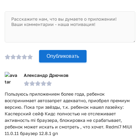
порнографии, рекламы вредных веществ и прочих
неприятных моментов!
Приложение Родительский контроль SafeKids прошло
проверку антивирусом VirusTotal. В результате проверки
по всем последним сигнатурам заражения файлов не
выявлено.
Опубликовать
Александр Дрючков
Пользуюсь приложением более года, ребенок
воспринимает автозапрет адекватно, приобрел премиум
версию. Пока три звёзды, т.к. ребенок нашел лазейку:
Касперский сейф Кидс полностью не отслеживает
активность mi браузера, блокировка не срабатывает,
ребенок может искать и смотреть , что хочет. Redmi7 MIUI
11.0.11 браузер 12.8.1 gn