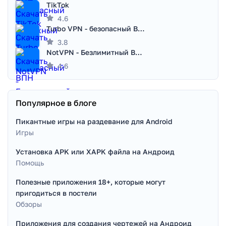
TikTok
4.6
Turbo VPN - безопасный ВПН
3.8
NotVPN - Безлимитный ВПН | VPN
4.6
Популярное в блоге
Пикантные игры на раздевание для Android
Игры
Установка APK или XAPK файла на Андроид
Помощь
Полезные приложения 18+, которые могут
пригодиться в постели
Обзоры
Приложения для создания чертежей на Андроид