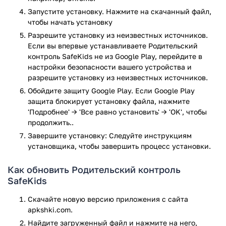
Функциональные возможности
Запустите установку. Нажмите на скачанный файл,
чтобы начать установку
Предоставление детальной информации о том, какие
Разрешите установку из неизвестных источников.
сайты посещает ваше чадо;
Если вы впервые устанавливаете Родительский
Информация о поисковых запросах ребенка;
контроль SafeKids не из Google Play, перейдите в
настройки безопасности вашего устройства и
Возможность установки запретов на посещение
разрешите установку из неизвестных источников.
определенных сайтов, которые, по вашему мнению,
могут навредить психике;
Обойдите защиту Google Play. Если Google Play
Текстовое уведомление на ваш телефон о попытке
защита блокирует установку файла, нажмите
ребенка «проникнуть» на недозволенную
'Подробнее' → 'Все равно установить' → 'OK', чтобы
продолжить..
территорию;
Установка временных ограничений на пользование
Завершите установку: Следуйте инструкциям
гаджетом.
установщика, чтобы завершить процесс установки.
Дополнительно
Как обновить Родительский контроль
SafeKids
На определенные сайты родители смогут устанавливать
частичный запрет. Например, ограничить время
Скачайте новую версию приложения с сайта
посещения вашего чада на YouTube. Также приложение
apkshki.com.
может отправлять запрос родителю на разрешение
Найдите загруженный файл и нажмите на него,