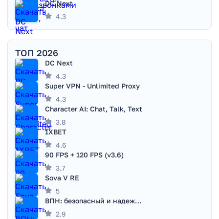
DC Next
4.3
ТОП 2026
DC Next
4.3
Super VPN - Unlimited Proxy
4.3
Character AI: Chat, Talk, Text
3.8
1XBET
4.6
90 FPS + 120 FPS (v3.6)
3.7
Sova V RE
5
ВПН: безопасный и надежный VPN
2.9