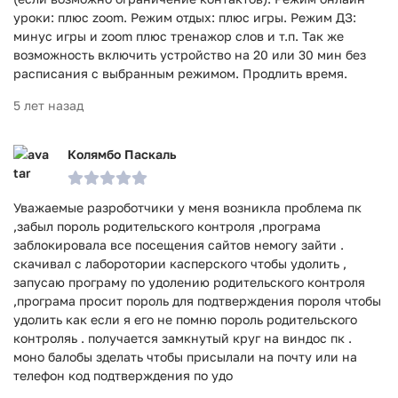
уроки: плюс zoom. Режим отдых: плюс игры. Режим ДЗ:
минус игры и zoom плюс тренажор слов и т.п. Так же
возможность включить устройство на 20 или 30 мин без
расписания с выбранным режимом. Продлить время.
5 лет назад
Колямбо Паскаль
Уважаемые разроботчики у меня возникла проблема пк
,забыл пороль родительского контроля ,програма
заблокировала все посещения сайтов немогу зайти .
скачивал с лаборотории касперского чтобы удолить ,
запусаю програму по удолению родительского контроля
,програма просит пороль для подтверждения пороля чтобы
удолить как если я его не помню пороль родительского
контроляь . получается замкнутый круг на виндос пк .
моно балобы зделать чтобы присылали на почту или на
телефон код подтверждения по удо