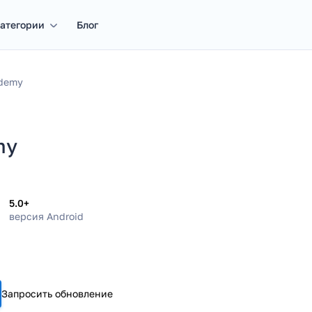
атегории
Блог
demy
my
5.0+
версия Android
Запросить обновление