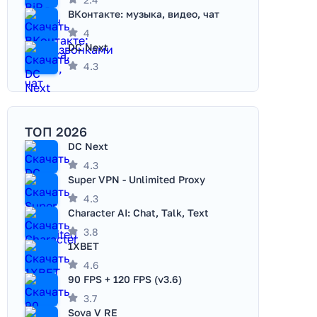
ВКонтакте: музыка, видео, чат
4
DC Next
4.3
ТОП 2026
DC Next
4.3
Super VPN - Unlimited Proxy
4.3
Character AI: Chat, Talk, Text
3.8
1XBET
4.6
90 FPS + 120 FPS (v3.6)
3.7
Sova V RE