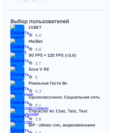
Выбор пользователей
1XBET
4.6
MelBet
4.6
90 FPS + 120 FPS (v3.6)
3.7
Sova V RE
5
Реальные Гости Вк
4.3
Одноклассники: Социальная сеть
4.1
Character AI: Chat, Talk, Text
3.8
BiP - обмен смс, видеозвонками
2.4