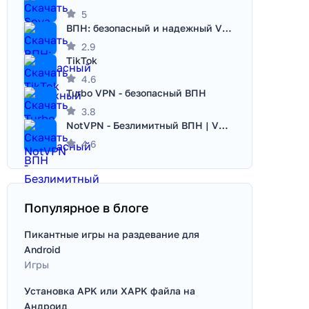
5
ВПН: безопасный и надежный VPN
2.9
TikTok
4.6
Turbo VPN - безопасный ВПН
3.8
NotVPN - Безлимитный ВПН | VPN
4.6
Популярное в блоге
Пикантные игры на раздевание для
Android
Игры
Установка APK или XAPK файла на
Андроид