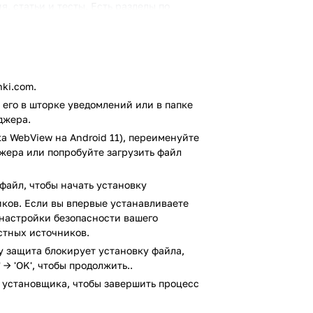
, статьи и тесты. Есть разделы по
астрономии, истории и даже финансовой
с примерами. Вы можете проходить
ам, получать подсказки, когда что-то не
ановились, и предлагает, что изучить
сто скачайте нужные видео заранее. Для
ki.com.
ведете — ваш прогресс будет сохраняться
его в шторке уведомлений или в папке
джера.
а WebView на Android 11), переименуйте
ым можно и подготовиться к экзамену, и
джера или попробуйте загрузить файл
ной, и просто учиться для удовольствия.
е есть. Установите и начните — вдруг вы
льные уравнения или как происходят
файл, чтобы начать установку
ков. Если вы впервые устанавливаете
 настройки безопасности вашего
усом VirusTotal. В результате проверки
стных источников.
не выявлено.
ay защита блокирует установку файла,
 → 'OK', чтобы продолжить..
 установщика, чтобы завершить процесс