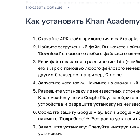
Внутри — тысячи коротких видеоуроков, упражнения
Показать больше
арифметике, алгебре, геометрии, химии, физике, 
грамотности. Все объясняется простыми словами, 
Как установить Khan Academy
материал в своем темпе, возвращаться к нужным тем
получается. Приложение запоминает, на чем вы ост
дальше. Если хочется учиться без интернета — про
Скачайте APK-файл приложения с сайта apksh
этого даже не нужно создавать аккаунт, но если за
Найдите загруженный файл. Вы можете найти 
и синхронизироваться с сайтом Khan Academy.
'Download' с помощью любого файлового мене
Если файл скачался в расширение .bin (ошибк
Khan Academy — это ваш личный репетитор, с котор
его в .apk с помощью любого файлового мене
разобраться с темой, которая раньше казалась слож
другим браузером, например, Chrome.
Главное — у вас есть желание. Все остальное тут уж
захотите снова вспомнить, что такое дифференциа
Запустите установку. Нажмите на скачанный 
изменения климата.
Разрешите установку из неизвестных источни
Khan Academy не из Google Play, перейдите в
Приложение Khan Academy прошло проверку антивир
устройства и разрешите установку из неизве
по всем последним сигнатурам заражения файлов 
Обойдите защиту Google Play. Если Google Pl
нажмите 'Подробнее' → 'Все равно установить'
Завершите установку: Следуйте инструкциям
установки.