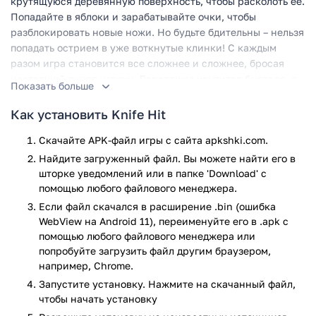
крутящуюся деревянную поверхность, чтобы расколоть ее.
Попадайте в яблоки и зарабатывайте очки, чтобы
разблокировать новые ножи. Но будьте бдительны – нельзя
попадать острием в уже воткнутые клинки! С каждым
разом игра становится все сложнее и сложнее, бросая
настоящий вызов игроку. Деревяшка крутится быстрее, а
Показать больше
ножей становится больше, придется использовать каждый
миллиметр свободного пространства.
Как установить Knife Hit
При прохождении вам будут встречаться новые
Скачайте APK-файл игры с сайта apkshki.com.
поверхности, а каждые пять уровней вас ждет сражение с
Найдите загруженный файл. Вы можете найти его в
«боссом». За них вы будете получать бонусные очки,
шторке уведомлений или в папке 'Download' с
которые можно будет потратить на новые крутые ножи.
помощью любого файлового менеджера.
Это интересная игра с простым и увлекательным
Если файл скачался в расширение .bin (ошибка
геймплеем, которая затянет вас на долгие часы. Приятная
WebView на Android 11), переименуйте его в .apk с
стильная графика порадует глаз, а таблица лидеров
помощью любого файлового менеджера или
разбудит в вас соревновательный дух.
попробуйте загрузить файл другим браузером,
например, Chrome.
Особенности:
Запустите установку. Нажмите на скачанный файл,
Приятная графика
чтобы начать установку
Динамичный геймплей