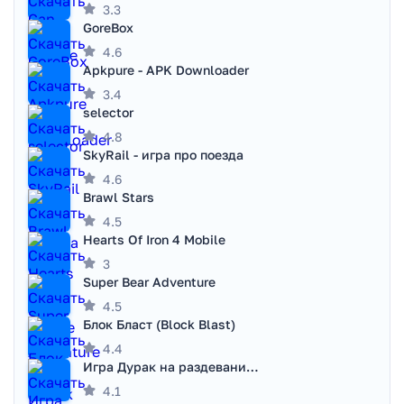
3.3
GoreBox
4.6
Apkpure - APK Downloader
3.4
selector
4.8
SkyRail - игра про поезда
4.6
Brawl Stars
4.5
Hearts Of Iron 4 Mobile
3
Super Bear Adventure
4.5
Блок Бласт (Block Blast)
4.4
Игра Дурак на раздевание - Правила игры
4.1