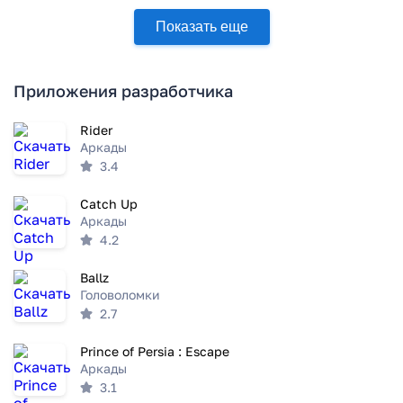
Показать еще
Приложения разработчика
Rider
Аркады
3.4
Catch Up
Аркады
4.2
Ballz
Головоломки
2.7
Prince of Persia : Escape
Аркады
3.1