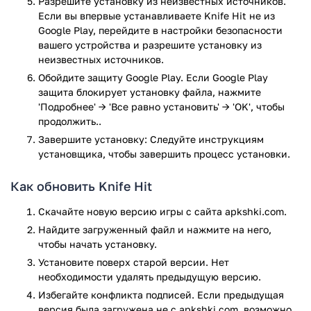
Разрешите установку из неизвестных источников.
Тренировка реакции
Если вы впервые устанавливаете Knife Hit не из
Боссы каждые 5 уровней
Google Play, перейдите в настройки безопасности
Разнообразие скинов для ножей
вашего устройства и разрешите установку из
Рейтинговая таблица
неизвестных источников.
Обойдите защиту Google Play. Если Google Play
Скачать Knife Hit вы можете бесплатно с нашего сайта.
защита блокирует установку файла, нажмите
Проверьте свою реакцию прямо сейчас!
'Подробнее' → 'Все равно установить' → 'OK', чтобы
Игра Knife Hit прошла проверку антивирусом VirusTotal. В
продолжить..
результате проверки по всем последним сигнатурам
Завершите установку: Следуйте инструкциям
заражения файлов не выявлено.
установщика, чтобы завершить процесс установки.
Как обновить Knife Hit
Скачайте новую версию игры с сайта apkshki.com.
Найдите загруженный файл и нажмите на него,
чтобы начать установку.
Установите поверх старой версии. Нет
необходимости удалять предыдущую версию.
Избегайте конфликта подписей. Если предыдущая
версия была загружена не с apkshki.com, возможно