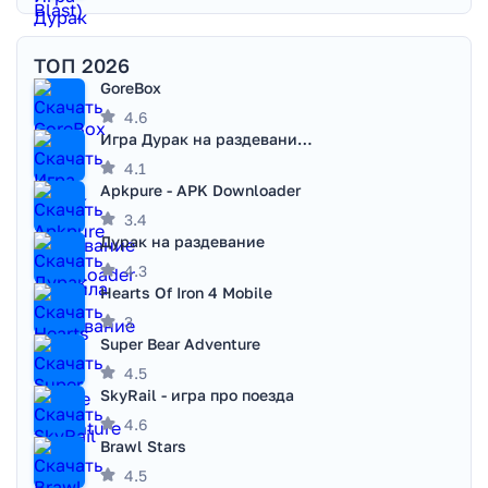
ТОП 2026
GoreBox
4.6
Игра Дурак на раздевание - Правила игры
4.1
Apkpure - APK Downloader
3.4
Дурак на раздевание
4.3
Hearts Of Iron 4 Mobile
3
Super Bear Adventure
4.5
SkyRail - игра про поезда
4.6
Brawl Stars
4.5