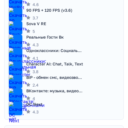
4.6
90 FPS + 120 FPS (v3.6)
3.7
Sova V RE
5
Реальные Гости Вк
4.3
Одноклассники: Социальная сеть
4.1
Character AI: Chat, Talk, Text
3.8
BiP - обмен смс, видеозвонками
2.4
ВКонтакте: музыка, видео, чат
4
DC Next
4.3