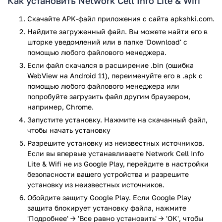
Как установить Network Cell Info Lite & Wifi
Видите цифры вместо загадочных «палочек» — точные
значения уровня приема в dBm. Поддерживает все
Скачайте APK-файл приложения с сайта apkshki.com.
стандарты: от старого GSM до 5G. Особенно крутая фишка
Найдите загруженный файл. Вы можете найти его в
— автоматические жалобы операторам. Когда приложение
шторке уведомлений или в папке 'Download' с
фиксирует плохое покрытие, оно отправляет отчет вашему
помощью любого файлового менеджера.
мобильному провайдеру. Чем больше людей пользуется
Если файл скачался в расширение .bin (ошибка
программой, тем быстрее операторы чинят вышки.
WebView на Android 11), переименуйте его в .apk с
помощью любого файлового менеджера или
Еще здесь есть: тест скорости интернета (покажет, где в
попробуйте загрузить файл другим браузером,
квартире лучше ловит WiFi), карта с зонами хорошего/
например, Chrome.
плохого приема, история изменений сигнала за последние
Запустите установку. Нажмите на скачанный файл,
часы и подробные данные о вышке, к которой вы
чтобы начать установку
подключены. Работает с двумя SIM-картами одновременно.
Разрешите установку из неизвестных источников.
Можно даже посмотреть, на какой частоте работает ваша
Если вы впервые устанавливаете Network Cell Info
сеть — полезно для продвинутых пользователей.
Lite & Wifi не из Google Play, перейдите в настройки
«Network Cell Info Lite & Wifi» пригодится тем у кого
безопасности вашего устройства и разрешите
постоянно пропадает связь дома, любителям загородных
установку из неизвестных источников.
поездок, гикам, которые любят копаться в технических
Обойдите защиту Google Play. Если Google Play
данных и всем тем, кто устал от одной «палочки» в самый
защита блокирует установку файла, нажмите
нужный момент.
'Подробнее' → 'Все равно установить' → 'OK', чтобы