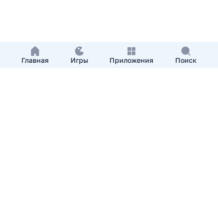
Главная
Игры
Приложения
Поиск
Добавить приложение
О нас
Контакты
APKshki.com. Все права защищены, копирование
материалов разрешенно только с указанием активной