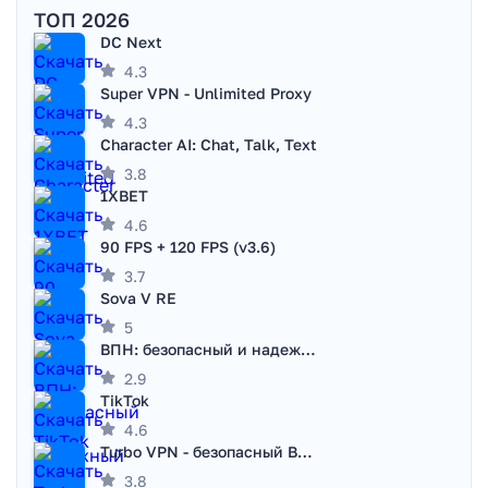
ТОП 2026
DC Next
4.3
Super VPN - Unlimited Proxy
4.3
Character AI: Chat, Talk, Text
3.8
1XBET
4.6
90 FPS + 120 FPS (v3.6)
3.7
Sova V RE
5
ВПН: безопасный и надежный VPN
2.9
TikTok
4.6
Turbo VPN - безопасный ВПН
3.8