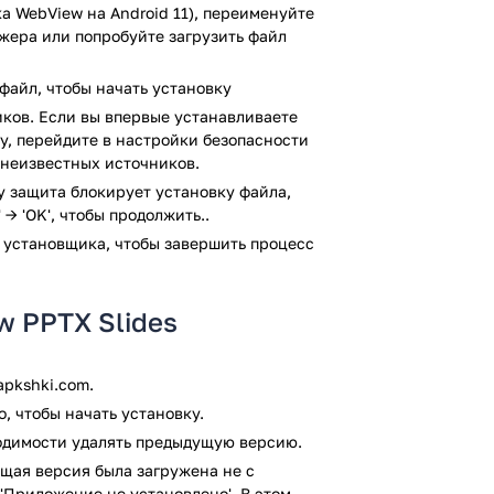
а WebView на Android 11), переименуйте
аммы:
джера или попробуйте загрузить файл
зентаций, сохранённых на телефоне.
файл, чтобы начать установку
.
ков. Если вы впервые устанавливаете
lay, перейдите в настройки безопасности
 неизвестных источников.
ми:
ay защита блокирует установку файла,
 → 'OK', чтобы продолжить..
 установщика, чтобы завершить процесс
о электронной почте и т.д.
меру файла.
w PPTX Slides
ции.
таций? Тогда скачайте PPT Reader для
pkshki.com.
, чтобы начать установку.
проверку антивирусом VirusTotal. В
ходимости удалять предыдущую версию.
м заражения файлов не выявлено.
щая версия была загружена не с
'Приложение не установлено'. В этом