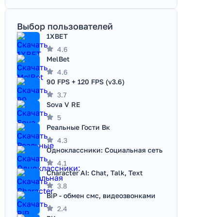
Выбор пользователей
1XBET
4.6
MelBet
4.6
90 FPS + 120 FPS (v3.6)
3.7
Sova V RE
5
Реальные Гости Вк
4.3
Одноклассники: Социальная сеть
4.1
Character AI: Chat, Talk, Text
3.8
BiP - обмен смс, видеозвонками
2.4