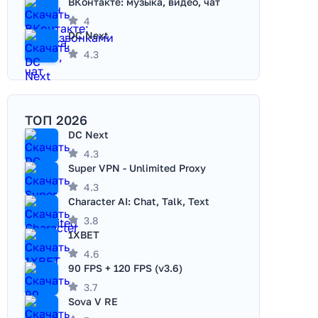
ВКонтакте: музыка, видео, чат
4
DC Next
4.3
ТОП 2026
DC Next
4.3
Super VPN - Unlimited Proxy
4.3
Character AI: Chat, Talk, Text
3.8
1XBET
4.6
90 FPS + 120 FPS (v3.6)
3.7
Sova V RE