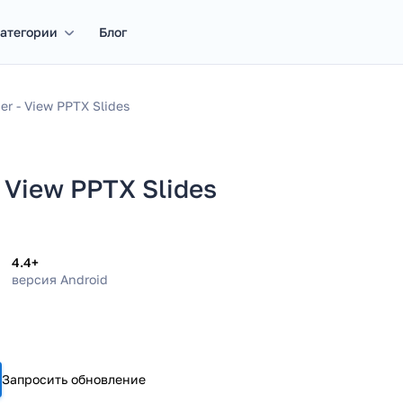
атегории
Блог
r - View PPTX Slides
 View PPTX Slides
4.4+
версия Android
Запросить обновление