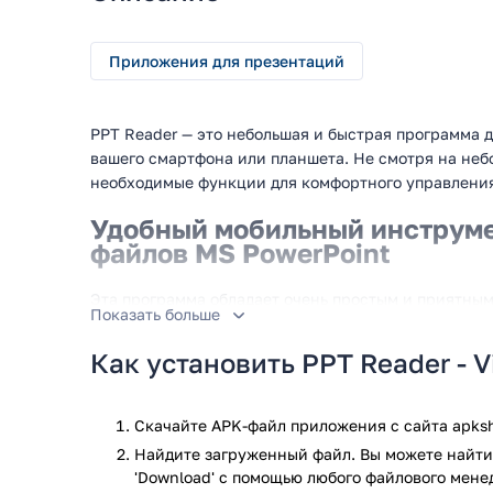
Приложения для презентаций
PPT Reader — это небольшая и быстрая программа 
вашего смартфона или планшета. Не смотря на неб
необходимые функции для комфортного управлени
Удобный мобильный инструме
файлов MS PowerPoint
Эта программа обладает очень простым и приятным
Показать больше
легкостью управлять списком всех доступных пано
полный список ваших презентаций и меняйте наст
Как установить PPT Reader - V
файлы всегда были под рукой. При необходимости,
поиском, а приятным дополнением станет удобная 
добавить, что последняя версия приложения совме
Скачайте APK-файл приложения с сайта apksh
а также обладает очень небольшим размером: всего
Найдите загруженный файл. Вы можете найти 
даже для устаревших телефонов.
'Download' с помощью любого файлового мене