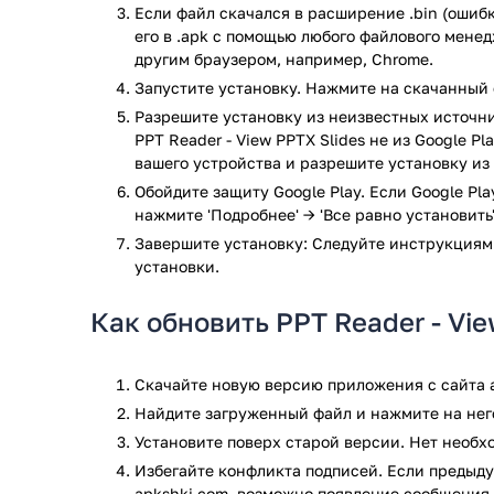
Если файл скачался в расширение .bin (ошибк
Особенности и возможности прогр
его в .apk с помощью любого файлового мене
другим браузером, например, Chrome.
Быстрый поиск всех совместимых файлов пре
Запустите установку. Нажмите на скачанный 
Очень простой интерфейс.
Удобное управление просмотром презентаций
Разрешите установку из неизвестных источни
PPT Reader - View PPTX Slides не из Google P
Доступ к опциям по продолжительному тапу.
вашего устройства и разрешите установку из
Быстрый поиск файлов в списке презентаций.
Наличие базовых функций управления файла
Обойдите защиту Google Play. Если Google Pl
переименование;
нажмите 'Подробнее' → 'Все равно установить'
удаление;
Завершите установку: Следуйте инструкциям
отправка через соцсети, мессенджеры, п
установки.
Сортировка по имени, дате создания или раз
Переход к нужной странице.
Как обновить PPT Reader - Vie
Просмотр детальной информации о презента
Ищете бесплатную программу для просмотра презен
Скачайте новую версию приложения с сайта a
Android.
Найдите загруженный файл и нажмите на него
Приложение PPT Reader - View PPTX Slides прошло 
Установите поверх старой версии. Нет необ
результате проверки по всем последним сигнатура
Избегайте конфликта подписей. Если предыду
apkshki.com, возможно появление сообщения 