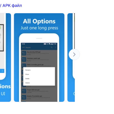
/ APK файл