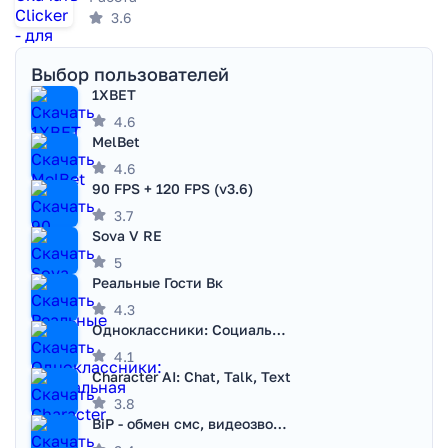
3.6
Выбор пользователей
1XBET
4.6
MelBet
4.6
90 FPS + 120 FPS (v3.6)
3.7
Sova V RE
5
Реальные Гости Вк
4.3
Одноклассники: Социальная сеть
4.1
Character AI: Chat, Talk, Text
3.8
BiP - обмен смс, видеозвонками