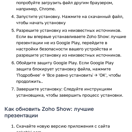
визуальное представление данных с помощью
попробуйте загрузить файл другим браузером,
диаграмм (более 15 типов);
например, Chrome.
работа с таблицами, использование заготовок и
Запустите установку. Нажмите на скачанный файл,
набора инструментов для форматирования;
чтобы начать установку
дополнение презентаций мультимедийным
Разрешите установку из неизвестных источников.
содержанием из памяти телефона или YouTube, а
Если вы впервые устанавливаете Zoho Show: лучшие
также твитами и изображениями из онлайновых
презентации не из Google Play, перейдите в
хранилищ Picasa и Flickr;
настройки безопасности вашего устройства и
свыше 30 эффектов перехода и броской анимации
разрешите установку из неизвестных источников.
объектов на слайдах;
Обойдите защиту Google Play. Если Google Play
использование готовых решений для проектов в
защита блокирует установку файла, нажмите
области финансов и маркетинга.
'Подробнее' → 'Все равно установить' → 'OK', чтобы
продолжить..
Сервис поддерживает режим совместной работы, когда
Завершите установку: Следуйте инструкциям
создатели проекта находятся в разных точках мира.
установщика, чтобы завершить процесс установки.
Комментарии от участников отображаются в режиме
реального времени, что значительно упрощает работу в
Как обновить Zoho Show: лучшие
команде.
презентации
Файлы можно импортировать в облачные службы (Dropbox,
Google Диск и другие) и демонстрировать на экране
Скачайте новую версию приложения с сайта