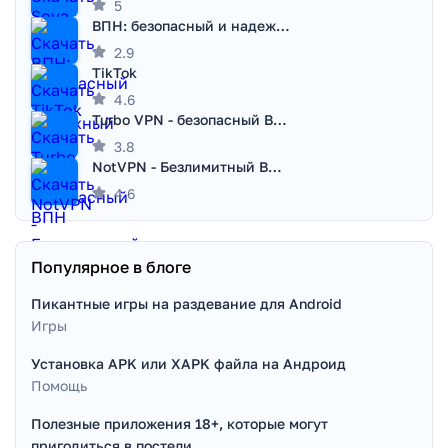
5
ВПН: безопасный и надежный VPN
2.9
TikTok
4.6
Turbo VPN - безопасный ВПН
3.8
NotVPN - Безлимитный ВПН | VPN
4.6
Популярное в блоге
Пикантные игры на раздевание для Android
Игры
Установка APK или XAPK файла на Андроид
Помощь
Полезные приложения 18+, которые могут
пригодиться в постели