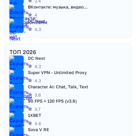
2.4
ВКонтакте: музыка, видео, чат
4
DC Next
4.3
ТОП 2026
DC Next
4.3
Super VPN - Unlimited Proxy
4.3
Character AI: Chat, Talk, Text
3.8
90 FPS + 120 FPS (v3.6)
3.7
1XBET
4.6
Sova V RE