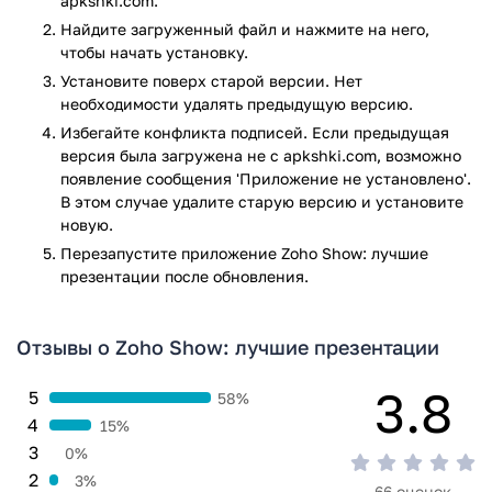
телевизора , вывести на проектор. Кроме того, созданные
apkshki.com.
на мобильном телефоне презентации можно открывать и с
Найдите загруженный файл и нажмите на него,
других устройств благодаря синхронизации учетной
чтобы начать установку.
записи Zoho Show.
Установите поверх старой версии. Нет
необходимости удалять предыдущую версию.
Пожалуй, единственный недостаток приложения –
Избегайте конфликта подписей. Если предыдущая
отсутствие проверки орфографии. Однако все остальные
версия была загружена не с apkshki.com, возможно
функции, представленные сервисом, перекрывают это
появление сообщения 'Приложение не установлено'.
недостаток, и Zoho Show – серьезный профессиональный
В этом случае удалите старую версию и установите
инструмент для работы с презентациями, а убедиться в
новую.
этом стоит самостоятельно.
Перезапустите приложениe Zoho Show: лучшие
Zoho Show входит в состав пакета офисных программ Zoho
презентации после обновления.
Office Suite, с приложениями из которого вы также можете
ознакомиться на нашем сайте.
Отзывы о Zoho Show: лучшие презентации
Приложение Zoho Show: лучшие презентации прошло
проверку антивирусом VirusTotal. В результате проверки
3.8
5
58%
по всем последним сигнатурам заражения файлов не
4
15%
выявлено.
3
0%
2
3%
66 оценок