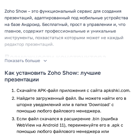
Zoho Show – это функциональный сервис для создания
презентаций, адаптированный под мобильные устройства
на базе Андроид. Бесплатный, прост в управлении и, что
главное, содержит профессиональные и уникальные
инструменты, похвастаться которыми может не каждый
редактор презентаций.
Возможности конструктора
Показать больше
презентаций
Как установить Zoho Show: лучшие
использование шаблонов презентации в широком и
презентации
обычном формате;
форматирование текста;
Скачайте APK-файл приложения с сайта apkshki.com.
настройка темы, фонового изображения и других
Найдите загруженный файл. Вы можете найти его в
опций оформления презентации;
шторке уведомлений или в папке 'Download' с
изменение стиля отображения выделенного объекта;
помощью любого файлового менеджера.
встраивание слайд-шоу на веб-сайт или блог;
Если файл скачался в расширение .bin (ошибка
экспорт в HTML для просмотра в автономном
WebView на Android 11), переименуйте его в .apk с
режиме.
помощью любого файлового менеджера или