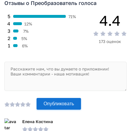
интерфейс приложения простой и ненавязчивый,
Отзывы о Преобразователь голоса
нет всплывающей рекламы.
4.4
работает на современных андроида.
5
71%
4
12%
Чтобы получить пять новых спецэффектов, которые не
3
7%
входят в базовый пакет, необходимо выполнить одно из
2
нескольких действий: просмотреть рекламу или
5%
173 оценок
рекомендовать приложение не менее, чем 5 друзьям.
1
6%
Приложение Преобразователь голоса прошло проверку
антивирусом VirusTotal. В результате проверки по всем
последним сигнатурам заражения файлов не выявлено.
Опубликовать
Елена Костина