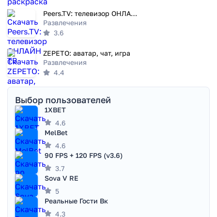
Peers.TV: телевизор ОНЛАЙН ТВ
Развлечения
3.6
ZEPETO: аватар, чат, игра
Развлечения
4.4
Выбор пользователей
1XBET
4.6
MelBet
4.6
90 FPS + 120 FPS (v3.6)
3.7
Sova V RE
5
Реальные Гости Вк
4.3