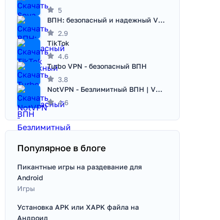
5
ВПН: безопасный и надежный VPN
2.9
TikTok
4.6
Turbo VPN - безопасный ВПН
3.8
NotVPN - Безлимитный ВПН | VPN
4.6
Популярное в блоге
Пикантные игры на раздевание для
Android
Игры
Установка APK или XAPK файла на
Андроид