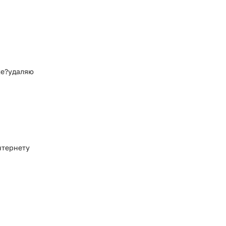
ке?удаляю
нтернету