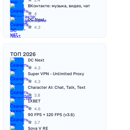
ВКонтакте: музыка, видео, чат
4
DC Next
4.3
ТОП 2026
DC Next
4.3
Super VPN - Unlimited Proxy
4.3
Character AI: Chat, Talk, Text
3.8
1XBET
4.6
90 FPS + 120 FPS (v3.6)
3.7
Sova V RE