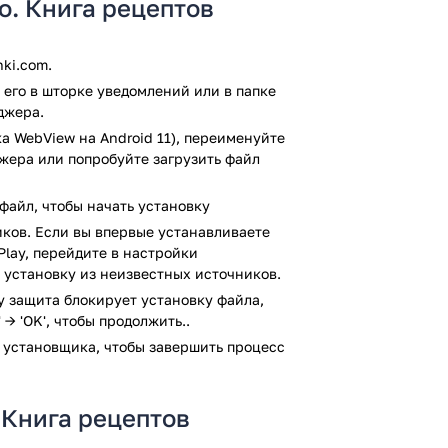
о. Книга рецептов
ся изображением, чтобы было понятнее.
 ингредиенты из рецепта, и ничего не
ki.com.
ли у вас есть курица и картошка,
его в шторке уведомлений или в папке
ь.
джера.
ы, выбирайте блюда для мультиварки или
а WebView на Android 11), переименуйте
джера или попробуйте загрузить файл
ою кулинарную книгу.
и иной рецепт появился у автора.
файл, чтобы начать установку
ению блюд и даже разделы для
ков. Если вы впервые устанавливаете
Play, перейдите в настройки
 установку из неизвестных источников.
, кто любит готовить или только учится.
кции, красивые фото и полезные функции
ay защита блокирует установку файла,
 → 'OK', чтобы продолжить..
ть своё меню без лишних хлопот —
 установщика, чтобы завершить процесс
о проверку антивирусом VirusTotal. В
м заражения файлов не выявлено.
 Книга рецептов