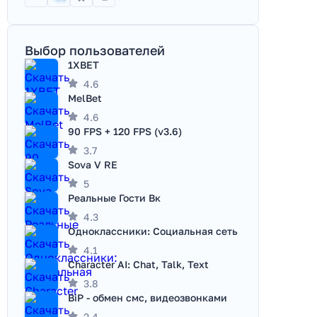
Выбор пользователей
1XBET
4.6
MelBet
4.6
90 FPS + 120 FPS (v3.6)
3.7
Sova V RE
5
Реальные Гости Вк
4.3
Одноклассники: Социальная сеть
4.1
Character AI: Chat, Talk, Text
3.8
BiP - обмен смс, видеозвонками
2.4