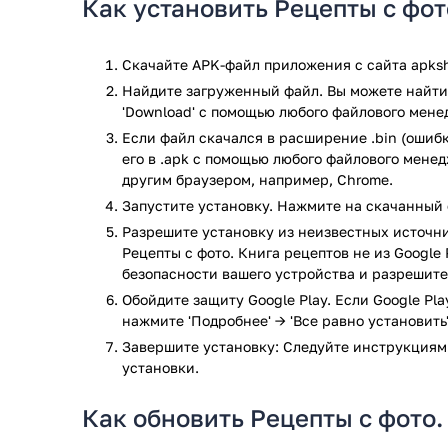
Как установить Рецепты с фот
Готовить по фото — каждый шаг сопровождает
Составлять списки покупок — просто добавьте
забудете в магазине.
Скачайте APK-файл приложения с сайта apksh
Искать блюда по ингредиентам — например, ес
Найдите загруженный файл. Вы можете найти 
приложение подскажет, что из них приготовит
'Download' с помощью любого файлового мене
Фильтровать рецепты — исключайте аллерген
Если файл скачался в расширение .bin (ошибк
аэрогриля.
его в .apk с помощью любого файлового мене
Сохранять любимые рецепты — создавайте св
другим браузером, например, Chrome.
Читать истории блюд — узнавайте, как тот ил
Запустите установку. Нажмите на скачанный 
А ещё здесь есть меню на неделю, советы по украш
Разрешите установку из неизвестных источни
диетического и правильного питания.
Рецепты с фото. Книга рецептов не из Google 
безопасности вашего устройства и разрешите
«Рецепты с фото» — это идеальный помощник для тех
Здесь нет сложных схем — только понятные инстру
Обойдите защиту Google Play. Если Google Pl
нажмите 'Подробнее' → 'Все равно установить'
вроде списка покупок. Если вы хотите разнообрази
скачивайте и пробуйте!
Завершите установку: Следуйте инструкциям
установки.
Приложение Рецепты с фото. Книга рецептов прошл
результате проверки по всем последним сигнатура
Как обновить Рецепты с фото.