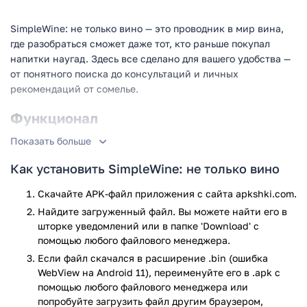
SimpleWine: не только вино — это проводник в мир вина,
где разобраться сможет даже тот, кто раньше покупал
напитки наугад. Здесь все сделано для вашего удобства —
от понятного поиска до консультаций и личных
рекомендаций от сомелье.
Функционал
Показать больше
Приложение SimpleWine помогает подобрать напиток под
любое настроение и повод — от романтического вечера до
Как установить SimpleWine: не только вино
подарка начальнику. Каталог включает более 7000
товаров: красное и белое вино, игристое, крепкий
Скачайте APK-файл приложения с сайта apkshki.com.
алкоголь, а также бокалы, книги и винные аксессуары. Вы
Найдите загруженный файл. Вы можете найти его в
можете использовать фильтры, искать по названию,
шторке уведомлений или в папке 'Download' с
региону, стилю или просто ввести фразу вроде «фруктовое
помощью любого файлового менеджера.
красное вино» — и получите результат. Вся продукция
Если файл скачался в расширение .bin (ошибка
проходит строгий отбор экспертами, так что качество
WebView на Android 11), переименуйте его в .apk с
гарантировано. Можно найти ближайшую винотеку через
помощью любого файлового менеджера или
встроенную карту, посмотреть, есть ли там интересующие
попробуйте загрузить файл другим браузером,