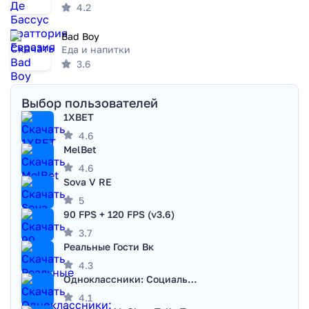
4.2
Bad Boy
Еда и напитки
3.6
Выбор пользователей
1XBET
4.6
MelBet
4.6
Sova V RE
5
90 FPS + 120 FPS (v3.6)
3.7
Реальные Гости Вк
4.3
Одноклассники: Социальная сеть
4.1