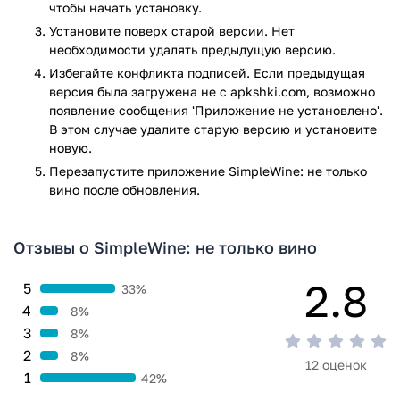
чтобы начать установку.
Приложение SimpleWine: не только вино прошло проверку
Установите поверх старой версии. Нет
антивирусом VirusTotal. В результате проверки по всем
необходимости удалять предыдущую версию.
последним сигнатурам заражения файлов не выявлено.
Избегайте конфликта подписей. Если предыдущая
версия была загружена не с apkshki.com, возможно
появление сообщения 'Приложение не установлено'.
В этом случае удалите старую версию и установите
новую.
Перезапустите приложениe SimpleWine: не только
вино после обновления.
Отзывы о SimpleWine: не только вино
2.8
5
33%
4
8%
3
8%
2
8%
12 оценок
1
42%