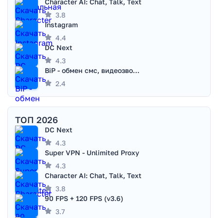
Character AI: Chat, Talk, Text
3.8
Instagram
4.4
DC Next
4.3
BiP - обмен смс, видеозвонками
2.4
ТОП 2026
DC Next
4.3
Super VPN - Unlimited Proxy
4.3
Character AI: Chat, Talk, Text
3.8
90 FPS + 120 FPS (v3.6)
3.7