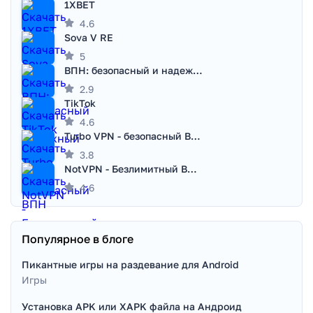
1XBET
4.6
Sova V RE
5
ВПН: безопасный и надежный VPN
2.9
TikTok
4.6
Turbo VPN - безопасный ВПН
3.8
NotVPN - Безлимитный ВПН | VPN
4.6
Популярное в блоге
Пикантные игры на раздевание для Android
Игры
Установка APK или XAPK файла на Андроид