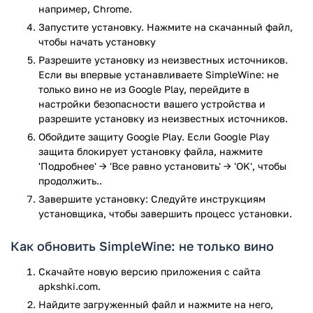
позиции, и даже узнать о предстоящих дегустациях и
например, Chrome.
мастер-классах.
Запустите установку. Нажмите на скачанный файл,
чтобы начать установку
Приятный бонус — возможность получить рекомендации,
Разрешите установку из неизвестных источников.
оформить заказ в пару кликов и сразу сохранить
Если вы впервые устанавливаете SimpleWine: не
понравившиеся позиции в избранное. Отдельного
только вино не из Google Play, перейдите в
внимания заслуживает сканер штрихкодов. Просто
настройки безопасности вашего устройства и
наведите камеру на бутылку — и получите всю нужную
разрешите установку из неизвестных источников.
информацию: от рейтинга до наличия акций. А если
Обойдите защиту Google Play. Если Google Play
хочется сэкономить — вступайте в программу лояльности
защита блокирует установку файла, нажмите
или поделитесь приложением с друзьями и получите
'Подробнее' → 'Все равно установить' → 'OK', чтобы
бонусы.
продолжить..
SimpleWine: не только вино — это личный гид по миру
Завершите установку: Следуйте инструкциям
качественных напитков. Оно помогает не теряться среди
установщика, чтобы завершить процесс установки.
тысяч бутылок, выбирать осознанно и с удовольствием.
Хотите удивить гостей, порадовать близких или просто
Как обновить SimpleWine: не только вино
попробовать что-то новое — заходите в SimpleWine. Здесь
не нужно разбираться в тонкостях — просто доверьтесь
Скачайте новую версию приложения с сайта
приложению, и оно подскажет, какое вино действительно
apkshki.com.
стоит вашего внимания.
Найдите загруженный файл и нажмите на него,