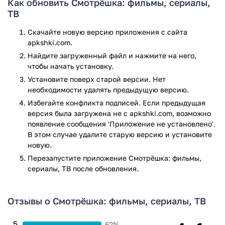
Как обновить Смотрёшка: фильмы, сериалы,
У нас, вы можете скачать приложение Смотрешка для
ТВ
Android, совершенно бесплатно.
Скачайте новую версию приложения с сайта
Приложение Смотрёшка: фильмы, сериалы, ТВ прошло
apkshki.com.
проверку антивирусом VirusTotal. В результате проверки
Найдите загруженный файл и нажмите на него,
по всем последним сигнатурам заражения файлов не
чтобы начать установку.
выявлено.
Установите поверх старой версии. Нет
необходимости удалять предыдущую версию.
Избегайте конфликта подписей. Если предыдущая
версия была загружена не с apkshki.com, возможно
появление сообщения 'Приложение не установлено'.
В этом случае удалите старую версию и установите
новую.
Перезапустите приложениe Смотрёшка: фильмы,
сериалы, ТВ после обновления.
Отзывы о Смотрёшка: фильмы, сериалы, ТВ
5
62%