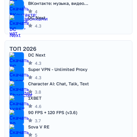
ВКонтакте: музыка, видео, чат
4
DC Next
4.3
ТОП 2026
DC Next
4.3
Super VPN - Unlimited Proxy
4.3
Character AI: Chat, Talk, Text
3.8
1XBET
4.6
90 FPS + 120 FPS (v3.6)
3.7
Sova V RE
5