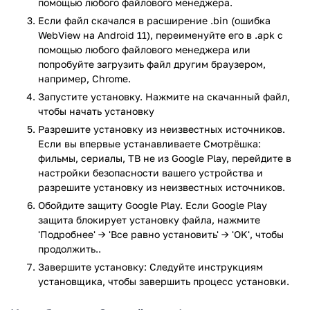
помощью любого файлового менеджера.
сроком на 30 дней.
Если файл скачался в расширение .bin (ошибка
WebView на Android 11), переименуйте его в .apk с
Особенности и возможности программы:
помощью любого файлового менеджера или
попробуйте загрузить файл другим браузером,
Четыре встроенных онлайн-кинотеатра:
например, Chrome.
IVI;
Запустите установку. Нажмите на скачанный файл,
Megogo;
чтобы начать установку
Amediateka;
Разрешите установку из неизвестных источников.
Start.
Если вы впервые устанавливаете Смотрёшка:
Более 240 телеканалов.
фильмы, сериалы, ТВ не из Google Play, перейдите в
Более 20 тысяч фильмов, сериалов и мультсериалов
настройки безопасности вашего устройства и
в высоком качества.
разрешите установку из неизвестных источников.
Поддержка Google Cast.
Обойдите защиту Google Play. Если Google Play
Доступ к архиву телеканалов за последние 14 дней.
защита блокирует установку файла, нажмите
Возможность поставить эфир на паузу.
'Подробнее' → 'Все равно установить' → 'OK', чтобы
Умная система рекомендаций, которая адаптируется
продолжить..
под ваши предпочтения.
Завершите установку: Следуйте инструкциям
Высокое качество изображения, вплоть до 4K.
установщика, чтобы завершить процесс установки.
Автоматическая настройка битрейта, в зависимости
от скорости доступа в Интернет.