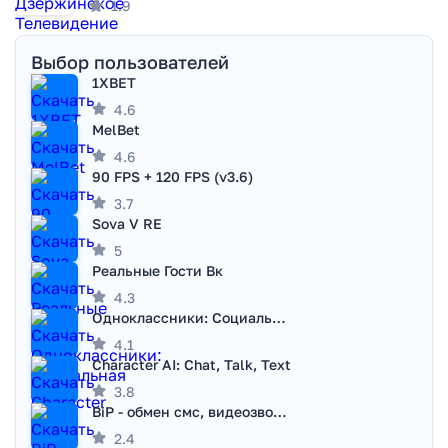
1.9
Выбор пользователей
1XBET
4.6
MelBet
4.6
90 FPS + 120 FPS (v3.6)
3.7
Sova V RE
5
Реальные Гости Вк
4.3
Одноклассники: Социальная сеть
4.1
Character AI: Chat, Talk, Text
3.8
BiP - обмен смс, видеозвонками
2.4