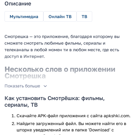
Описание
Мультимедиа
Онлайн ТВ
ТВ
Смотрешка — это приложение, благодаря которому вы
сможете смотреть любимые фильмы, сериалы и
телеканалы в любой момен ти в любом месте, где есть
доступ в Интернет.
Несколько слов о приложении
Смотрешка
Показать больше
Перед вами программа, в которой вы можете смотреть
любимые телеканалы, шоу, фильмы, сериалы и многое
Как установить Смотрёшка: фильмы,
другое. Достаточно создать один аккаунт, чтобы смотреть
сериалы, ТВ
более 240 ТВ-каналов на любом вашем телефоне,
планшете, компьютере или Smart TV. Количество
Скачайте APK-файл приложения с сайта apkshki.com.
доступных каналов и фильмов будет зависеть от
Найдите загруженный файл. Вы можете найти его в
выбранной вами подписки, а опробовать преимущества
шторке уведомлений или в папке 'Download' с
сервиса бесплатно поможет наличие пробной подписки,