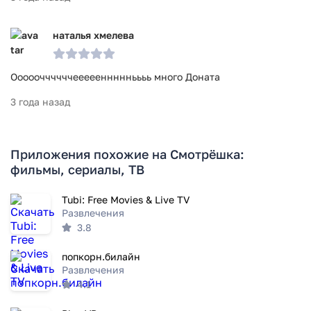
наталья хмелева
Оооооччччччеееееннннньььь много Доната
3 года назад
Приложения похожие на Смотрёшка:
фильмы, сериалы, ТВ
Tubi: Free Movies & Live TV
Развлечения
3.8
попкорн.билайн
Развлечения
4.1