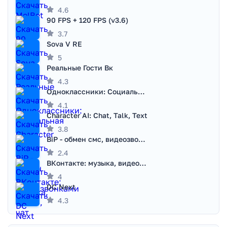
4.6
90 FPS + 120 FPS (v3.6)
3.7
Sova V RE
5
Реальные Гости Вк
4.3
Одноклассники: Социальная сеть
4.1
Character AI: Chat, Talk, Text
3.8
BiP - обмен смс, видеозвонками
2.4
ВКонтакте: музыка, видео, чат
4
DC Next
4.3