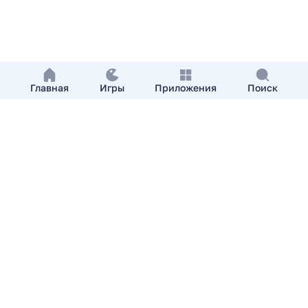
Главная
Игры
Приложения
Поиск
Добавить приложение
О нас
Контакты
APKshki.com. Все права защищены, копирование
материалов разрешенно только с указанием активной