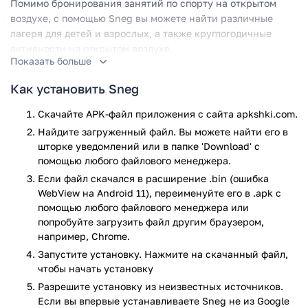
Помимо бронирования занятий по спорту на открытом
воздухе, с помощью Sneg вы можете найти различные
лагеря для детей и взрослых, а также круглогодичные
активности на открытом воздухе.
Показать больше
Благодаря широкому выбору лицензированных
Как установить Sneg
инструкторов, гидов, школ, клубов и организаций, Sneg
упрощает и ускоряет ваш поиск, предоставляя вам лучший
Скачайте APK-файл приложения с сайта apkshki.com.
опыт на открытом воздухе.
Найдите загруженный файл. Вы можете найти его в
Sneg предлагает вам:
шторке уведомлений или в папке 'Download' с
помощью любого файлового менеджера.
Рынок активностей на открытом воздухе
Если файл скачался в расширение .bin (ошибка
Бронирование активностей и занятий на открытом
WebView на Android 11), переименуйте его в .apk с
воздухе
помощью любого файлового менеджера или
Аренда оборудования
попробуйте загрузить файл другим браузером,
например, Chrome.
Образовательный контент
Сертифицированных инструкторов, гидов, школ,
Запустите установку. Нажмите на скачанный файл,
клубов и организаций на открытом воздухе
чтобы начать установку
Разрешите установку из неизвестных источников.
Инструкторы/гиды:
Если вы впервые устанавливаете Sneg не из Google