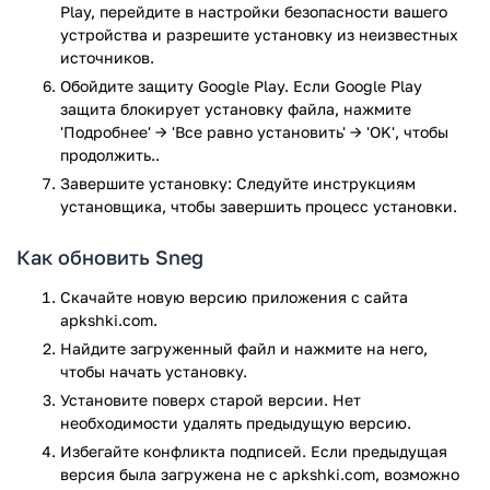
Play, перейдите в настройки безопасности вашего
Планируйте занятия одним кликом
устройства и разрешите установку из неизвестных
Легко отслеживайте свободные и занятые слоты
источников.
времени
Обойдите защиту Google Play. Если Google Play
Полный обзор информации о всех занятиях и
защита блокирует установку файла, нажмите
студентах в одном месте (мой календарь)
'Подробнее' → 'Все равно установить' → 'OK', чтобы
Система push-уведомлений мгновенно информирует
продолжить..
вас о любых изменениях или о новом студенте/
Завершите установку: Следуйте инструкциям
занятии
установщика, чтобы завершить процесс установки.
Школы/клубы:
Как обновить Sneg
Организуйте занятия с участием студентов и
Скачайте новую версию приложения с сайта
инструкторов/гидов легко
apkshki.com.
Обзор всей информации о занятиях, студентах и
Найдите загруженный файл и нажмите на него,
инструкторах в одном месте
чтобы начать установку.
Приложение Sneg прошло проверку антивирусом
Установите поверх старой версии. Нет
VirusTotal. В результате проверки по всем последним
необходимости удалять предыдущую версию.
сигнатурам заражения файлов не выявлено.
Избегайте конфликта подписей. Если предыдущая
версия была загружена не с apkshki.com, возможно