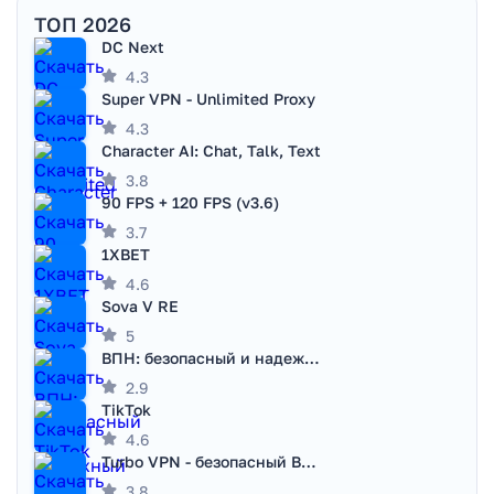
ТОП 2026
DC Next
4.3
Super VPN - Unlimited Proxy
4.3
Character AI: Chat, Talk, Text
3.8
90 FPS + 120 FPS (v3.6)
3.7
1XBET
4.6
Sova V RE
5
ВПН: безопасный и надежный VPN
2.9
TikTok
4.6
Turbo VPN - безопасный ВПН
3.8