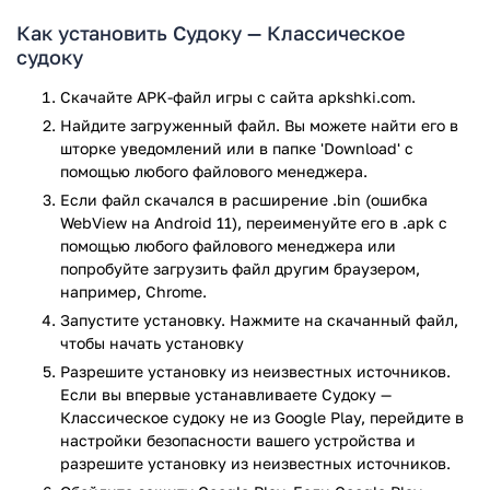
Доступно несколько уровней сложности. Самый простой
Как установить Судоку — Классическое
служит для развлечения. Однако есть и задачки для
судоку
профессионалов. Испытайте свое логическое мышление.
Застряли? Найти выход помогут подсказки. Также "Судоку"
Скачайте APK-файл игры с сайта apkshki.com.
предлагает выделение повторов и проверку при вводе. Эти
Найдите загруженный файл. Вы можете найти его в
инструменты всегда под рукой. Когда их применять —
шторке уведомлений или в папке 'Download' с
каждый решает сам.
помощью любого файлового менеджера.
Если файл скачался в расширение .bin (ошибка
Порядка 5000 головоломок не дадут заскучать.
WebView на Android 11), переименуйте его в .apk с
Поддерживаются вертикальный и горизонтальный режимы
помощью любого файлового менеджера или
(на планшете). Отдельно стоит отметить наличие сетки 9
попробуйте загрузить файл другим браузером,
на 9.
например, Chrome.
Радует функция автоматического сохранения. Вынуждены
Запустите установку. Нажмите на скачанный файл,
внезапно прерваться? Смело закрывайте "Судоку".
чтобы начать установку
Вернетесь и продолжите с места, где остановились.
Разрешите установку из неизвестных источников.
Прогресс не потеряется.
Если вы впервые устанавливаете Судоку —
Классическое судоку не из Google Play, перейдите в
Кроме того, ведется статистика и разрешается делать
настройки безопасности вашего устройства и
заметки. Мало? Участвуйте в ежедневных и сезонных
разрешите установку из неизвестных источников.
соревнованиях. Хороший способ завоевать ценные призы.