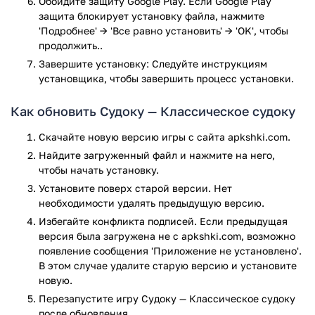
Обойдите защиту Google Play. Если Google Play
защита блокирует установку файла, нажмите
С дизайном — никаких проблем. "Судоку" выглядит
'Подробнее' → 'Все равно установить' → 'OK', чтобы
отлично. В сказанном — заслуга различных тем
продолжить..
оформления. Даже модная темная имеется — для игры
Завершите установку: Следуйте инструкциям
ночью.
установщика, чтобы завершить процесс установки.
Игра Судоку — Классическое судоку прошла проверку
антивирусом VirusTotal. В результате проверки по всем
Как обновить Судоку — Классическое судоку
последним сигнатурам заражения файлов не выявлено.
Скачайте новую версию игры с сайта apkshki.com.
Найдите загруженный файл и нажмите на него,
чтобы начать установку.
Установите поверх старой версии. Нет
необходимости удалять предыдущую версию.
Избегайте конфликта подписей. Если предыдущая
версия была загружена не с apkshki.com, возможно
появление сообщения 'Приложение не установлено'.
В этом случае удалите старую версию и установите
новую.
Перезапустите игру Судоку — Классическое судоку
после обновления.