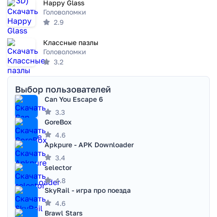
Happy Glass
Головоломки
2.9
Классные пазлы
Головоломки
3.2
Выбор пользователей
Can You Escape 6
3.3
GoreBox
4.6
Apkpure - APK Downloader
3.4
selector
4.8
SkyRail - игра про поезда
4.6
Brawl Stars