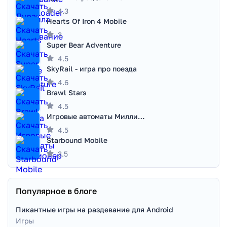
4.3
Hearts Of Iron 4 Mobile
3
Super Bear Adventure
4.5
SkyRail - игра про поезда
4.6
Brawl Stars
4.5
Игровые автоматы Миллионер
4.5
Starbound Mobile
3.5
Популярное в блоге
Пикантные игры на раздевание для Android
Игры