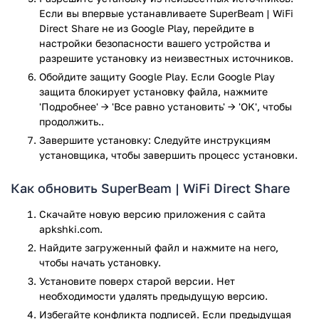
устройстве. Нет разницы какой это файл, может быть
Если вы впервые устанавливаете SuperBeam | WiFi
абсолютно всё, начиная от изображения и видео,
Direct Share не из Google Play, перейдите в
заканчивая различными документами или даже
настройки безопасности вашего устройства и
телефонными контактами. Отправка идёт по сети Wi-Fi с
разрешите установку из неизвестных источников.
помощью приложения SuperBeam WiFi Direct Share. Для
Обойдите защиту Google Play. Если Google Play
того, что отправка файлов осуществилась из вашего
защита блокирует установку файла, нажмите
смартфона на телефон вашего друга, необходимо также,
'Подробнее' → 'Все равно установить' → 'OK', чтобы
чтобы на его устройстве было приложение SuperBeam WiFi
продолжить..
Direct Share (в противном случае приложение попросту не
Завершите установку: Следуйте инструкциям
заметит устройство на которое вы хотите отправить файл).
установщика, чтобы завершить процесс установки.
2) Кнопка «Принять» — с помощью этой кнопки вы сможете
принимать файлы, которые хочет вам отправить другой
Как обновить SuperBeam | WiFi Direct Share
пользователь SuperBeam WiFi Direct Share. Всего
существует три способа принятия файлов: первый —
Скачайте новую версию приложения с сайта
благодаря специальному ключу. На устройстве которое
apkshki.com.
отправляет вам файл будет показан ключ, состоящий из
Найдите загруженный файл и нажмите на него,
символов, чтобы принять отправку от другого смартфона
чтобы начать установку.
необходимо ввести данный ключ в строку на своём
Установите поверх старой версии. Нет
смартфоне. Второй способ — с помощью QR-кода. На
необходимости удалять предыдущую версию.
устройстве, которое отправляет будет показан QR-код, для
Избегайте конфликта подписей. Если предыдущая
того, чтобы принять запрос об отправке вы должны