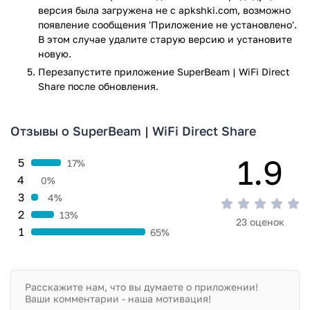
версия была загружена не с apkshki.com, возможно
отсканировать этот QR-код. Третий способ — с помощью
появление сообщения 'Приложение не установлено'.
системы NFC, здесь нужно чтобы оба телефона находились
В этом случае удалите старую версию и установите
спиной к спине, таким образом будет принят запрос об
новую.
отправке одного устройства на другое.
Перезапустите приложениe SuperBeam | WiFi Direct
Share после обновления.
Особенности приложения SuperBeam
WiFi Direct Share:
Отзывы о SuperBeam | WiFi Direct Share
Быстрая отправка на андроид
Удобное и понятное меню
1.9
5
17%
Возможность просматривать истории отправок и
4
получений
0%
Возможность изменять настройки приложения
3
4%
Возможность отправлять любые файлы
2
13%
23 оценок
1
65%
Как скачать приложение?
Для того, чтобы скачать приложение необходимо найти его
на нашем сайте и нажать кнопку «скачать». Приложение
быстро скачается и затем можно его устанавливать. Во