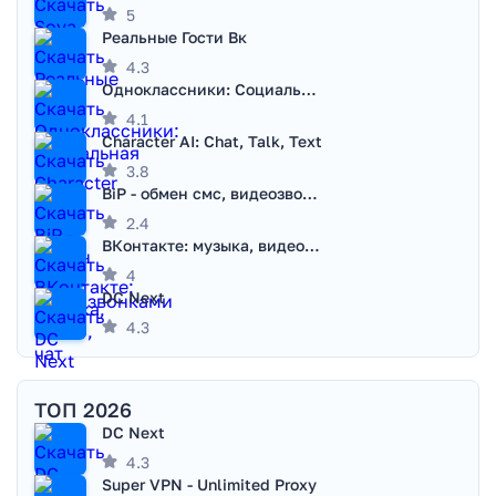
5
Реальные Гости Вк
4.3
Одноклассники: Социальная сеть
4.1
Character AI: Chat, Talk, Text
3.8
BiP - обмен смс, видеозвонками
2.4
ВКонтакте: музыка, видео, чат
4
DC Next
4.3
ТОП 2026
DC Next
4.3
Super VPN - Unlimited Proxy