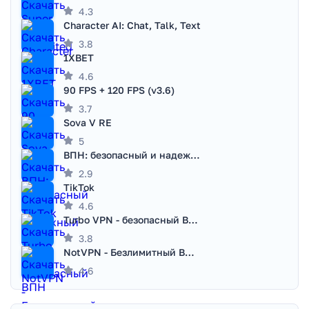
4.3
Character AI: Chat, Talk, Text
3.8
1XBET
4.6
90 FPS + 120 FPS (v3.6)
3.7
Sova V RE
5
ВПН: безопасный и надежный VPN
2.9
TikTok
4.6
Turbo VPN - безопасный ВПН
3.8
NotVPN - Безлимитный ВПН | VPN
4.6