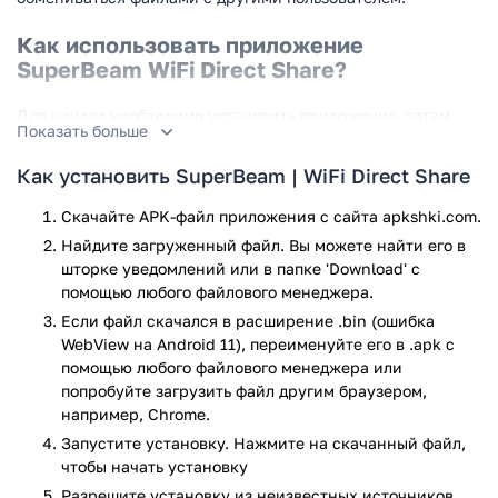
Как использовать приложение
SuperBeam WiFi Direct Share?
Для начала необходимо установить приложение, затем
Показать больше
делаем его запуск. Главное меню состоит всего лишь из
двух кнопок, а также в левом верхнем углу есть три
Как установить SuperBeam | WiFi Direct Share
чёрточки, нажав на которые можно узнать ещё небольшую
информацию. А именно, там можно поделиться
Скачайте APK-файл приложения с сайта apkshki.com.
приложением SuperBeam WiFi Direct Share со своими
Найдите загруженный файл. Вы можете найти его в
друзьями, зайти в настройки и сделать там некоторые
шторке уведомлений или в папке 'Download' с
изменения (по необходимости, но в настройках вы
помощью любого файлового менеджера.
сможете делать любые изменения). Кроме этого, вы
Если файл скачался в расширение .bin (ошибка
можете также просмотреть историю отправленных и
WebView на Android 11), переименуйте его в .apk с
полученных файлов, а также разблокировать версию PRO
помощью любого файлового менеджера или
всего за небольшую сумму (в этой версии больше
попробуйте загрузить файл другим браузером,
возможностей). Но это всё не является ключевым в
например, Chrome.
приложении SuperBeam WiFi Direct Share. Главное — это
Запустите установку. Нажмите на скачанный файл,
две кнопка: 1) Отправка — с помощью этой кнопки вы
чтобы начать установку
сможете отправить любой файл, который есть на вашем
Разрешите установку из неизвестных источников.