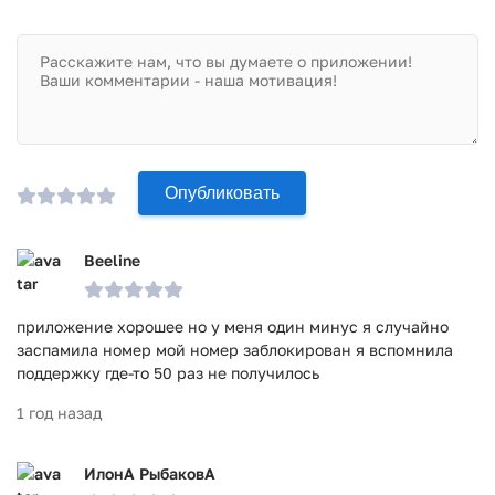
Скачайте Telegram с нашего сайта бесплатно. Попробуйте
самый быстрый и надежный мессенджер, который будет
отлично работать даже на слабых устройствах!
Приложение Telegram прошло проверку антивирусом
VirusTotal. В результате проверки по всем последним
сигнатурам заражения файлов не выявлено.
Опубликовать
Beeline
приложение хорошее но у меня один минус я случайно
заспамила номер мой номер заблокирован я вспомнила
поддержку где-то 50 раз не получилось
1 год назад
ИлонА РыбаковА