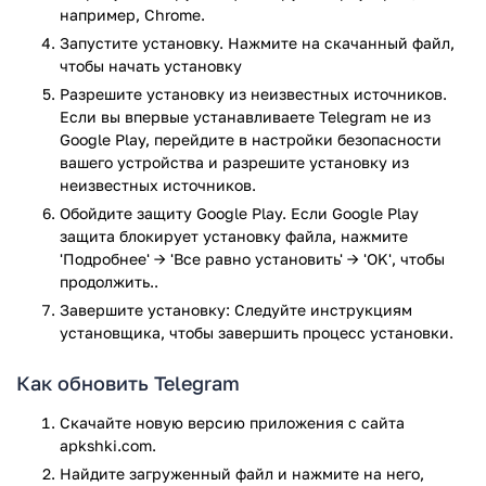
Получите доступ к своим сообщениям с любого вашего
например, Chrome.
устройства одновременно. Вы можете начать печатать
Запустите установку. Нажмите на скачанный файл,
текст на компьютере, а закончить его и отправить со
чтобы начать установку
смартфона.
Разрешите установку из неизвестных источников.
Если вы впервые устанавливаете Telegram не из
Без ограничений
Google Play, перейдите в настройки безопасности
вашего устройства и разрешите установку из
Передавайте любые файлы (фото, видео, документы и
неизвестных источников.
другие) без ограничений по размеру и типу. Все данные
Обойдите защиту Google Play. Если Google Play
будут храниться в безопасности в облачном хранилище
защита блокирует установку файла, нажмите
Telegram.
'Подробнее' → 'Все равно установить' → 'OK', чтобы
Безопасно и надежно
продолжить..
Завершите установку: Следуйте инструкциям
Приложение обеспечивает максимальную безопасность
установщика, чтобы завершить процесс установки.
вашим данным, но при этом остается удобным в
использовании. Вся информация шифруется с помощью
Как обновить Telegram
комбинации 256-битного симметричного шифрования AES,
Скачайте новую версию приложения с сайта
2048-битного шифрования RSA и безопасного обмена
apkshki.com.
ключами Диффи-Хеллмана. Компания заботится о своей
репутации, с уважением относится к конфиденциальности
Найдите загруженный файл и нажмите на него,