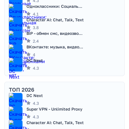
4.3
Одноклассники: Социальная сеть
4.1
Character AI: Chat, Talk, Text
3.8
BiP - обмен смс, видеозвонками
2.4
ВКонтакте: музыка, видео, чат
4
DC Next
4.3
ТОП 2026
DC Next
4.3
Super VPN - Unlimited Proxy
4.3
Character AI: Chat, Talk, Text