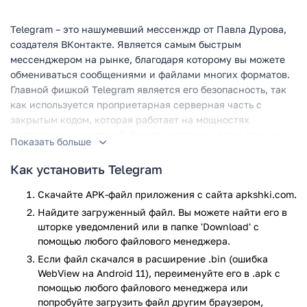
Telegram – это нашумевший мессенждр от Павла Дурова,
создателя ВКонтакте. Является самым быстрым
мессенджером на рынке, благодаря которому вы можете
обмениваться сообщениями и файлами многих форматов.
Главной фишкой Telegram является его безопасность, так
как используется проприетарная серверная часть с
закрытым кодом, которая работает на мощностях
иностранных компаний. Будьте уверенны, ваши данные
Показать больше
будут в целости и сохранности.
Как установить Telegram
Скорость работы
Скачайте APK-файл приложения с сайта apkshki.com.
Telegram является самым быстрым мессенджером на
Найдите загруженный файл. Вы можете найти его в
рынке, который объединяет более 400 миллионов людей
шторке уведомлений или в папке 'Download' с
по всему миру через специальную распределенную сеть
помощью любого файлового менеджера.
центров обработки данных.
Если файл скачался в расширение .bin (ошибка
WebView на Android 11), переименуйте его в .apk с
Кроссплатформенность
помощью любого файлового менеджера или
попробуйте загрузить файл другим браузером,