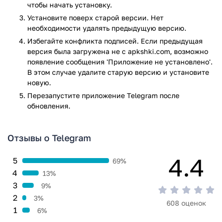
чтобы начать установку.
пользователей, поэтому не предоставляет доступ к вашим
данным третьим лицам.
Установите поверх старой версии. Нет
необходимости удалять предыдущую версию.
Возможности
Избегайте конфликта подписей. Если предыдущая
версия была загружена не с apkshki.com, возможно
Чаты могут иметь до 200 000 участников, можно
появление сообщения 'Приложение не установлено'.
передавать файлы любого размера и типа, создавать
В этом случае удалите старую версию и установите
каналы, секретные приватные чаты и даже делать ботов
новую.
для автоматизации бизнес-процессов или простого
Перезапустите приложениe Telegram после
развлечения! Приложение просто прекрасно подойдет для
обновления.
организации любой социальной деятельности и
координации работы.
Отзывы о Telegram
Наслаждайтесь
4.4
5
69%
Telegram выполнен в удобном минималистическом стиле,
4
13%
который не отвлекает и доставляет эстетическое
3
9%
удовольствие при его использовании. Огромный набор
2
функций в купе с понятным и простым интерфейсом
3%
608 оценок
удовлетворит любые ваши потребности. Абсолютно
1
6%
бесплатный и чист от рекламы.