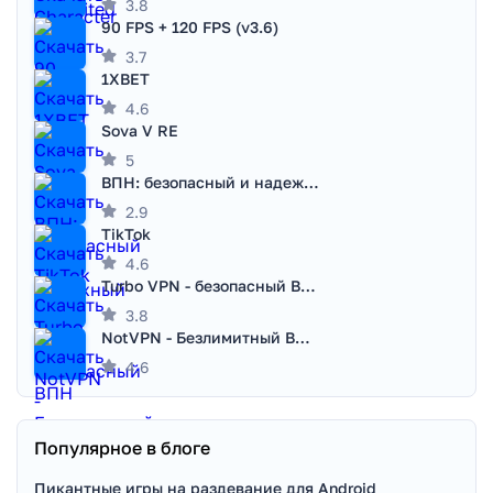
3.8
90 FPS + 120 FPS (v3.6)
3.7
1XBET
4.6
Sova V RE
5
ВПН: безопасный и надежный VPN
2.9
TikTok
4.6
Turbo VPN - безопасный ВПН
3.8
NotVPN - Безлимитный ВПН | VPN
4.6
Популярное в блоге
Пикантные игры на раздевание для Android