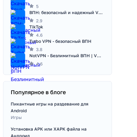
5
ВПН: безопасный и надежный VPN
2.9
TikTok
4.6
Turbo VPN - безопасный ВПН
3.8
NotVPN - Безлимитный ВПН | VPN
4.6
Популярное в блоге
Пикантные игры на раздевание для
Android
Игры
Установка APK или XAPK файла на
Андроид