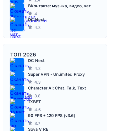
ВКонтакте: музыка, видео, чат
4
DC Next
4.3
ТОП 2026
DC Next
4.3
Super VPN - Unlimited Proxy
4.3
Character AI: Chat, Talk, Text
3.8
1XBET
4.6
90 FPS + 120 FPS (v3.6)
3.7
Sova V RE