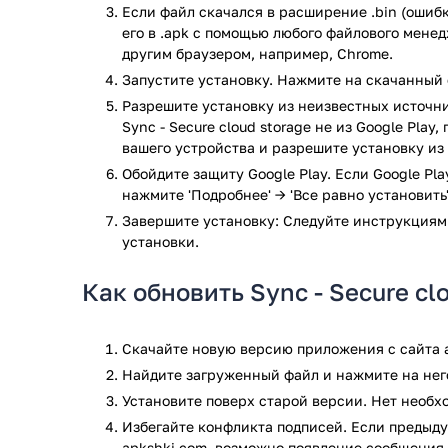
Если файл скачался в расширение .bin (ошибк
Чтобы приступить к самому обмену файлов нужно з
его в .apk с помощью любого файлового мене
где собственно и размещены все файлы на вашем у
другим браузером, например, Chrome.
абсолютно всё, начиная от мобильных приложений
Запустите установку. Нажмите на скачанный 
мультимедийными файлами, такими как видео, ауди
Разрешите установку из неизвестных источни
выбрать все файлы, которые вы желаете отправить 
Sync - Secure cloud storage не из Google Play
произойдёт соединение. Собственно уже после этог
вашего устройства и разрешите установку из
Более подробно о требованиях и х
Обойдите защиту Google Play. Если Google Pl
Sync.com
нажмите 'Подробнее' → 'Все равно установить'
Завершите установку: Следуйте инструкциям
Стоит сказать о том, что данное приложение относи
установки.
пересылает файлы в очень нестандартном виде — в 
Как обновить Sync - Secure cl
Разработчики сделали максимально простое и удоб
сможет каждый желающий, но при соблюдении нек
Скачайте новую версию приложения с сайта a
Итак, чтобы вы смогли установить Sync.com на св
операционной системы не меньше чем 4.0. Обязате
Найдите загруженный файл и нажмите на него
версию своего андроид, таким образом вам удастс
Установите поверх старой версии. Нет необ
Избегайте конфликта подписей. Если предыду
Sync.com ни в коем случае не потребует от вас бо
apkshki.com, возможно появление сообщения 