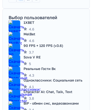
Выбор пользователей
1XBET
4.6
MelBet
4.6
90 FPS + 120 FPS (v3.6)
3.7
Sova V RE
5
Реальные Гости Вк
4.3
Одноклассники: Социальная сеть
4.1
Character AI: Chat, Talk, Text
3.8
BiP - обмен смс, видеозвонками
2.4