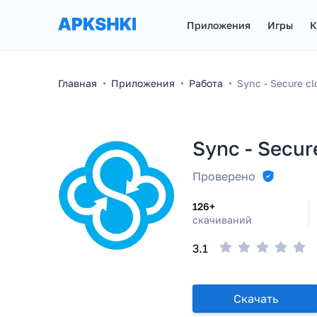
Приложения
Игры
К
Главная
Приложения
Работа
Sync - Secure cl
Sync - Secur
Проверено
126+
скачиваний
3.1
Скачать