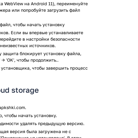
а WebView на Android 11), переименуйте
айти на вкладу в приложении Sync.com
джера или попробуйте загрузить файл
стройстве. Там вы сможете увидеть
 и заканчивая различными
файл, чтобы начать установку
о и прочее. Затем вам нужно будет
ков. Если вы впервые устанавливаете
другому пользователю и подождать пока
, перейдите в настройки безопасности
о пользователь получит все файлы!
 неизвестных источников.
арактеристиках приложения
ay защита блокирует установку файла,
 → 'OK', чтобы продолжить..
 установщика, чтобы завершить процесс
тся к жанру «работа», так как оно
облаке!
oud storage
ное приложение, им воспользоваться
оторых очень важных условий.
pkshki.com.
ой смартфон вам нужно иметь версию
льно перед установкой проверяйте
, чтобы начать установку.
я избежать проблем!
ходимости удалять предыдущую версию.
щая версия была загружена не с
льшого количества свободной памяти.
'Приложение не установлено'. В этом