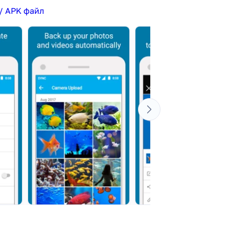
/ APK файл