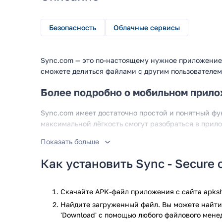
Безопасность
Облачные сервисы
Sync.com — это по-настоящему нужное приложение 
сможете делиться файлами с другим пользователем
Более подробно о мобильном прил
Sync.com имеет достаточно простой и понятный фу
максимальной лёгкость смогут разобраться в прил
Но мы постараемся объяснить вам более детально о
Показать больше
что Sync.com позволяет вам совершать обмен файл
Как установить Sync - Secure 
пользователями. Это значит что какой-то другой по
вам какой-либо файл, но при условии, что у вас о
Скачайте APK-файл приложения с сайта apksh
Обмен файлами с помощью приложения Sync.com до
потребуется слишком много времени, чтобы деталь
Найдите загруженный файл. Вы можете найти 
Sync.com.
'Download' с помощью любого файлового мене