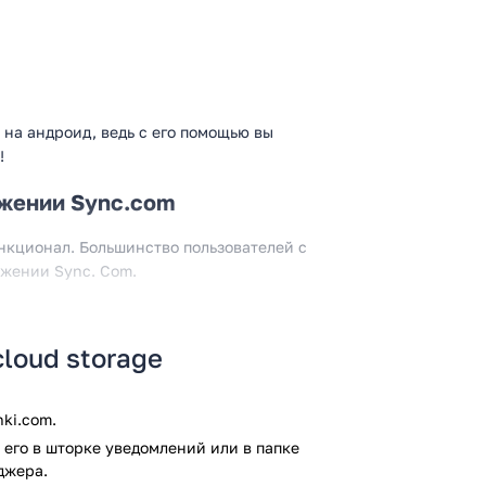
на андроид, ведь с его помощью вы
!
ожении Sync.com
нкционал. Большинство пользователей с
ожении Sync. Com.
 приложении Sync.com. Начнём с того,
ами в облачном виде с другими
cloud storage
льзователь сможет с лёгкостью отправить
бои установлено приложение Sync.com!
ki.com.
статочно лёгкая процедура. Вам не
нее разобраться в функционале
его в шторке уведомлений или в папке
джера.