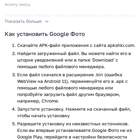
всему миру.
Приложение обладает целым рядом преимуществ, которые
Показать больше
выгодно отличают его от аналогичных:
Как установить Google Фото
бесплатное использование;
сервис позволяет загружать в хранилище фото и
Скачайте APK-файл приложения с сайта apkshki.com.
видео в высоком качестве;
Найдите загруженный файл. Вы можете найти его в
помогает экономить пространство на устройстве.
шторке уведомлений или в папке 'Download' с
Фотографии, сохраненные в Google Фото, можно
помощью любого файлового менеджера.
смело удалять из памяти устройства;
Если файл скачался в расширение .bin (ошибка
возможность создания альбомов исходя из категории
WebView на Android 11), переименуйте его в .apk с
фотографий;
помощью любого файлового менеджера или
возможность создания коллажей, фильмов и панорам
попробуйте загрузить файл другим браузером,
на основе загруженных на сервис фотографий.
например, Chrome.
Также они могут делаться в автоматическом режиме;
Запустите установку. Нажмите на скачанный файл,
быстрый поиск фотографий по описанию;
чтобы начать установку
возможность создания фотокниг прямо с мобильного
телефона;
Разрешите установку из неизвестных источников.
автоматическое добавление фотографий в
Если вы впервые устанавливаете Google Фото не из
выбранные альбомы;
Google Play, перейдите в настройки безопасности