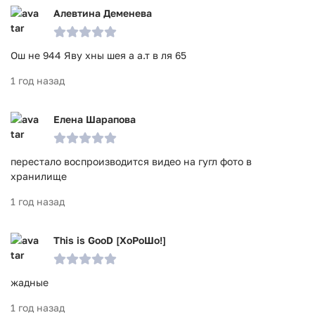
Алевтина Деменева
Ош не 944 Яву хны шея а а.т в ля 65
1 год назад
Елена Шарапова
перестало воспроизводится видео на гугл фото в
хранилище
1 год назад
This is GooD [ХоРоШо!]
жадные
1 год назад