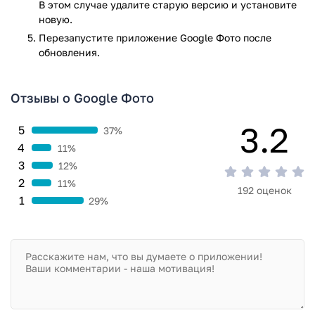
Приложение Google Фото прошло проверку антивирусом
В этом случае удалите старую версию и установите
VirusTotal. В результате проверки по всем последним
новую.
сигнатурам заражения файлов не выявлено.
Перезапустите приложениe Google Фото после
обновления.
Отзывы о Google Фото
3.2
5
37%
4
11%
3
12%
2
11%
192 оценок
1
29%