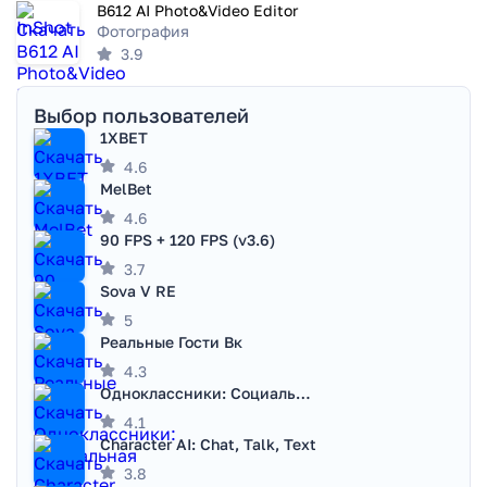
B612 AI Photo&Video Editor
Фотография
3.9
Выбор пользователей
1XBET
4.6
MelBet
4.6
90 FPS + 120 FPS (v3.6)
3.7
Sova V RE
5
Реальные Гости Вк
4.3
Одноклассники: Социальная сеть
4.1
Character AI: Chat, Talk, Text
3.8