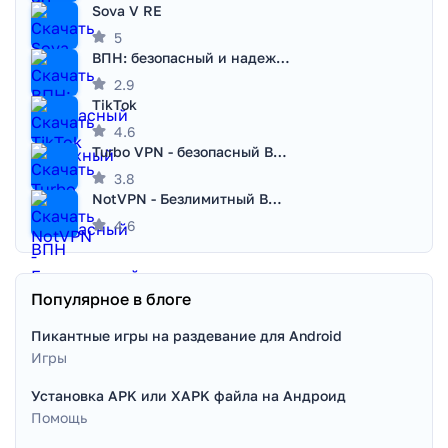
Sova V RE
5
ВПН: безопасный и надежный VPN
2.9
TikTok
4.6
Turbo VPN - безопасный ВПН
3.8
NotVPN - Безлимитный ВПН | VPN
4.6
Популярное в блоге
Пикантные игры на раздевание для Android
Игры
Установка APK или XAPK файла на Андроид
Помощь