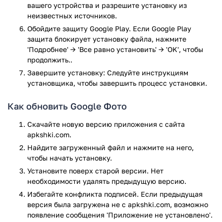
вашего устройства и разрешите установку из
возможность редактирования снимков при помощи
неизвестных источников.
разнообразных инструментов (фильтры, освещение
и пр.);
Обойдите защиту Google Play. Если Google Play
возможность создания общей библиотеки вместе с
защита блокирует установку файла, нажмите
другими пользователями приложения;
'Подробнее' → 'Все равно установить' → 'OK', чтобы
продолжить..
быстрый доступ к галерее;
возможность автозагрузки и синхронизации;
Завершите установку: Следуйте инструкциям
подходит для устройств на любых платформах.
установщика, чтобы завершить процесс установки.
Согласно отзывам пользователей, приложение Google Фото
Как обновить Google Фото
– один из лучших сервисов для хранения фотографий и
видеофайлов на сегодняшний день. Он позволяет не только
Скачайте новую версию приложения с сайта
перемещать снимки в облачное хранилище, но и улучшать
apkshki.com.
их качество с помощью широкого функционала.
Найдите загруженный файл и нажмите на него,
чтобы начать установку.
Доступ к аккаунту в Google Фото возможен с любого
Установите поверх старой версии. Нет
устройства. Достаточно лишь ввести свои данные и пароль
необходимости удалять предыдущую версию.
для входа. Скачать приложение Google Фото можно
бесплатно на любое устройство с поддержкой системы
Избегайте конфликта подписей. Если предыдущая
версия была загружена не с apkshki.com, возможно
Android.
появление сообщения 'Приложение не установлено'.