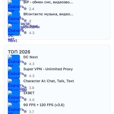
BiP - обмен смс, видеозвонками
2.4
ВКонтакте: музыка, видео, чат
4
DC Next
4.3
ТОП 2026
DC Next
4.3
Super VPN - Unlimited Proxy
4.3
Character AI: Chat, Talk, Text
3.8
1XBET
4.6
90 FPS + 120 FPS (v3.6)
3.7