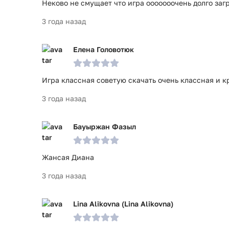
Неково не смущает что игра ооооооочень долго заг
3 года назад
Елена Головотюк
Игра классная советую скачать очень классная и к
3 года назад
Бауыржан Фазыл
Жансая Диана
3 года назад
Lina Alikovna (Lina Alikovna)