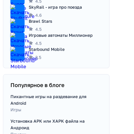
4.5
SkyRail - игра про поезда
4.6
Brawl Stars
4.5
Игровые автоматы Миллионер
4.5
Starbound Mobile
3.5
Популярное в блоге
Пикантные игры на раздевание для
Android
Игры
Установка APK или XAPK файла на
Андроид