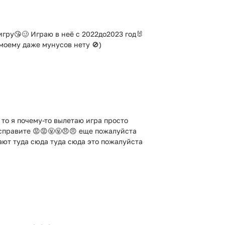
гру😘🥴 Играю в неё с 2022до2023 год🐰
моему даже мунусов нету 🚫)
 то я почему-то вылетаю игра просто
исправите 😡😡🤬🤬😠😠 еще пожалуйста
гают туда сюда туда сюда это пожалуйста