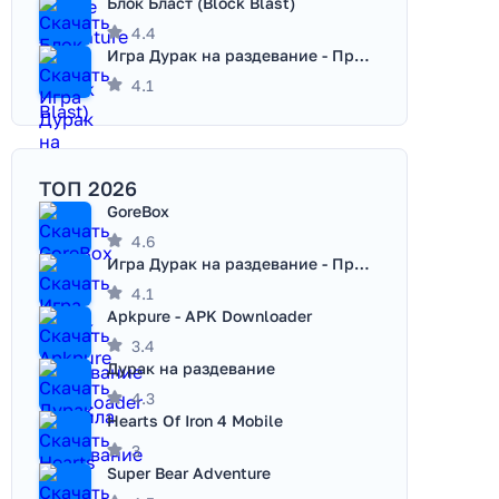
Блок Бласт (Block Blast)
4.4
Игра Дурак на раздевание - Правила игры
4.1
ТОП 2026
GoreBox
4.6
Игра Дурак на раздевание - Правила игры
4.1
Apkpure - APK Downloader
3.4
Дурак на раздевание
4.3
Hearts Of Iron 4 Mobile
3
Super Bear Adventure