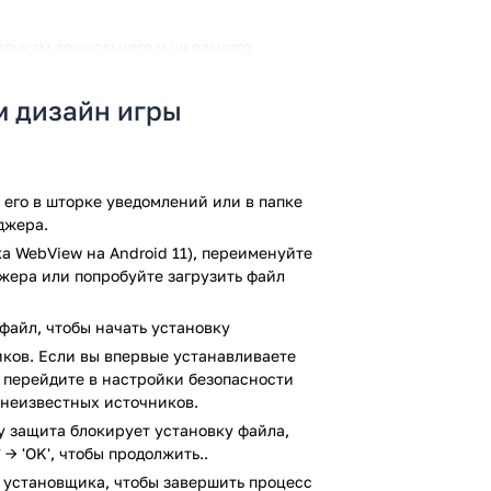
евочкам дошкольного и школьного
е, много аксессуаров, мебели, других
оминает домики кукол.
м дизайн игры
шикарного замка, в разных цветах,
бавление элементов декора. Мебели
рации и многое другое. Поделиться
его в шторке уведомлений или в папке
оциальные сети.
джера.
тва. Сначала цветов немного,
а WebView на Android 11), переименуйте
особностей, прохождения уровней.
джера или попробуйте загрузить файл
орые даются бонусы, игровая валюта.
файл, чтобы начать установку
ков. Если вы впервые устанавливаете
y, перейдите в настройки безопасности
 неизвестных источников.
ay защита блокирует установку файла,
 → 'OK', чтобы продолжить..
фон на операционной системе Андроид.
 установщика, чтобы завершить процесс
омогает в развитии фантазии,