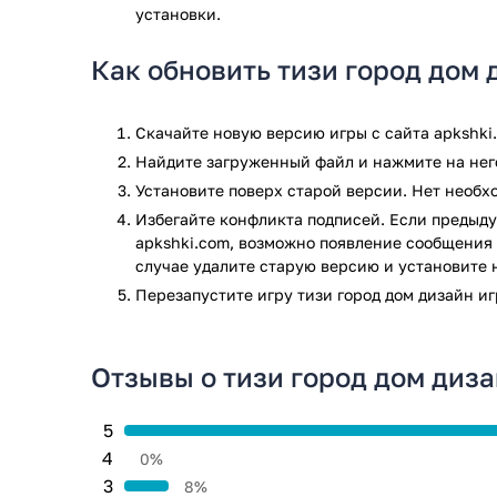
установки.
творческого потенциала, дизайнерских способност
задействуется фантазия. Время проводится интерес
Как обновить тизи город дом 
королевские предметы, восхищающие даже взрослы
ограничена.
Тронный Зал – персонажи усаживаются на троны, в
Скачайте новую версию игры с сайта apkshki
Вкусные угощения, обсуждение происходящих собы
Найдите загруженный файл и нажмите на него
поиск спрятанных секретов. Проголодавшаяся прин
Установите поверх старой версии. Нет необ
вкусняшек. Много предметов для использования. На
Избегайте конфликта подписей. Если предыду
вкусного.
apkshki.com, возможно появление сообщения 
случае удалите старую версию и установите 
Ролевая игра развивает качества рассказчика. В с
предметов. В кукольном домике принцесса собирае
Перезапустите игру тизи город дом дизайн и
стилистом для себя и подруг. Вокруг красивая при
понравится девочкам, мальчикам. Город полон при
впечатлений.
Отзывы о тизи город дом диз
Игра тизи город дом дизайн игры прошла проверку а
5
проверки по всем последним сигнатурам заражени
4
0%
3
8%