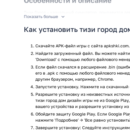
Особенности и описание
Тизи Город – казуальный симулятор, понравится д
Показать больше
возраста. Дом мечты украшается на свое усмотрени
полезных вещей. Игра в милом, розовом стиле. Нап
Как установить тизи город до
Геймплей простой. Самостоятельное строительство 
оттенках. Изменение дизайна дома по желанию, до
Скачайте APK-файл игры с сайта apkshki.com.
много: кровати, диваны, столы, стулья, обои, деко
Найдите загруженный файл. Вы можете найти 
построенным особняком можно с друзьями через с
'Download' с помощью любого файлового мене
Почувствуйте себя экспертом в области строительс
Если файл скачался в расширение .bin (ошибк
добавляются новые по мере повышения игровых сп
его в .apk с помощью любого файлового мене
Разные локации, карты, ежедневные задания за кот
другим браузером, например, Chrome.
Тратится на обновление дизайна дома.
Запустите установку. Нажмите на скачанный 
Разрешите установку из неизвестных источни
Особенности:
тизи город дом дизайн игры не из Google Pla
разные объекты для украшения;
вашего устройства и разрешите установку из
королевские предметы, роскошные;
Обойдите защиту Google Play. Если Google Pl
нажмите 'Подробнее' → 'Все равно установить'
Утилита бесплатная, скачивается на сотовый теле
Завершите установку: Следуйте инструкциям
Заинтересует юных девушек в возрасте 6-10 лет. П