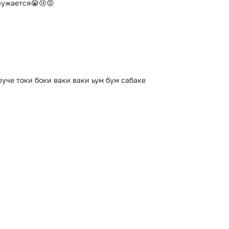
ружается😭😢😡
руче токи боки ваки ваки ьум бум сабаке