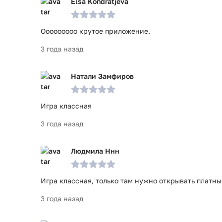
Elsa Kondratjeva
Ооооооооо крутое приложение.
3 года назад
Натали Замфиров
Игра классная
3 года назад
Людмила Ннн
Игра классная, только там нужно открывать платны
3 года назад