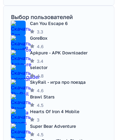
Выбор пользователей
Can You Escape 6
3.3
GoreBox
4.6
Apkpure - APK Downloader
3.4
selector
4.8
SkyRail - игра про поезда
4.6
Brawl Stars
4.5
Hearts Of Iron 4 Mobile
3
Super Bear Adventure
4.5