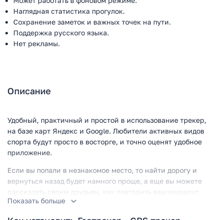
Может работать в фоновом режиме.
Наглядная статистика прогулок.
Сохранение заметок и важных точек на пути.
Поддержка русского языка.
Нет рекламы.
Описание
Удобный, практичный и простой в использование трекер,
на базе карт Яндекс и Google. Любители активных видов
спорта будут просто в восторге, и точно оценят удобное
приложение.
Если вы попали в незнакомое место, то найти дорогу и
вернуться назад будет намного проще, а еще вы можете
рассказать своим друзьям, как повторить ваш маршрут
Показать больше
или найти вас. На пути своего следования так просто
отмечать важные места и точки.