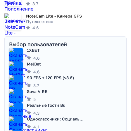
3.7
NoteCam Lite - Камера GPS
Путешествия
4.6
Выбор пользователей
1XBET
4.6
MelBet
4.6
90 FPS + 120 FPS (v3.6)
3.7
Sova V RE
5
Реальные Гости Вк
4.3
Одноклассники: Социальная сеть
4.1