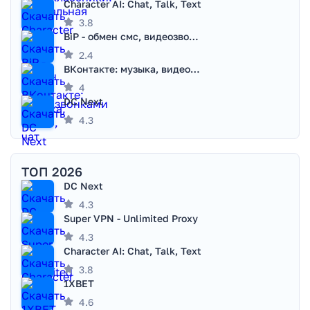
Character AI: Chat, Talk, Text
3.8
BiP - обмен смс, видеозвонками
2.4
ВКонтакте: музыка, видео, чат
4
DC Next
4.3
ТОП 2026
DC Next
4.3
Super VPN - Unlimited Proxy
4.3
Character AI: Chat, Talk, Text
3.8
1XBET
4.6