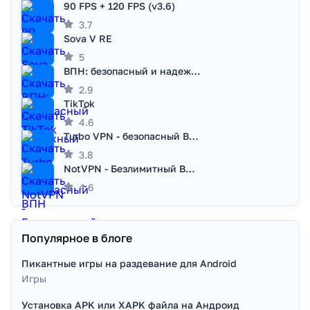
90 FPS + 120 FPS (v3.6)
3.7
Sova V RE
5
ВПН: безопасный и надежный VPN
2.9
TikTok
4.6
Turbo VPN - безопасный ВПН
3.8
NotVPN - Безлимитный ВПН | VPN
4.6
Популярное в блоге
Пикантные игры на раздевание для Android
Игры
Установка APK или XAPK файла на Андроид