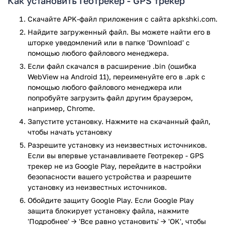
Как установить Геотрекер - GPS трекер
Самое интересное, что даже в выключенном состоянии
Скачайте APK-файл приложения с сайта apkshki.com.
приложение может вести запись треков, достаточно
Найдите загруженный файл. Вы можете найти его в
провести дополнительную настройку. Размер записи
шторке уведомлений или в папке 'Download' с
треков ограничивается только свободной памятью на
помощью любого файлового менеджера.
вашем устройстве.
Если файл скачался в расширение .bin (ошибка
А еще приложение автоматически будет держать ваш
WebView на Android 11), переименуйте его в .apk с
экран подсвеченным, пока вы пользуетесь навигацией. Вы
помощью любого файлового менеджера или
сами можете определять какой картой пользоваться для
попробуйте загрузить файл другим браузером,
трекера, выбирать между Google и Яндекс, переключаться
например, Chrome.
всего в два шага.
Запустите установку. Нажмите на скачанный файл,
чтобы начать установку
Приятные опции в виде подсчета скорости, времени
Разрешите установку из неизвестных источников.
движения, определения средней скорости, высот и
Если вы впервые устанавливаете Геотрекер - GPS
впадин, углов и особенностей рельефа. Все обработанные
трекер не из Google Play, перейдите в настройки
данные вы сможете получить в виде графиков, статистики,
безопасности вашего устройства и разрешите
а значит отмечать свои достижения.
установку из неизвестных источников.
Приложение Геотрекер - GPS трекер прошло проверку
Обойдите защиту Google Play. Если Google Play
антивирусом VirusTotal. В результате проверки по всем
защита блокирует установку файла, нажмите
последним сигнатурам заражения файлов не выявлено.
'Подробнее' → 'Все равно установить' → 'OK', чтобы