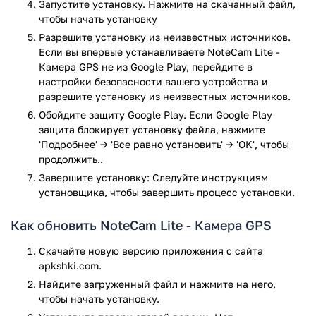
Запустите установку. Нажмите на скачанный файл,
смогут делать снимки, сохраняя информацию о данных
чтобы начать установку
GPS, в том числе координатах широты, долготы и высоты.
Разрешите установку из неизвестных источников.
Фиксируется также дата и время создания снимков.
Если вы впервые устанавливаете NoteCam Lite -
При необходимости автор снимка всегда сможет оставить
Камера GPS не из Google Play, перейдите в
на фотографии комментарий, например информацию о
настройки безопасности вашего устройства и
том где, когда и с кем был сделан этот снимок. Удобная
разрешите установку из неизвестных источников.
всплывающая панель позволит быстро переключиться
Обойдите защиту Google Play. Если Google Play
между основной и фронтальной камерой, включить
защита блокирует установку файла, нажмите
вспышку или перейти в настройки, где можно будет
'Подробнее' → 'Все равно установить' → 'OK', чтобы
отредактировать отображаемую информацию и
продолжить..
воспользоваться базовым графическим редактированием
Завершите установку: Следуйте инструкциям
снимков.
установщика, чтобы завершить процесс установки.
Достоинства
Как обновить NoteCam Lite - Камера GPS
Есть возможность добавлять заметки к фотографиям;
Скачайте новую версию приложения с сайта
Удобная панель управления функциями приложения;
apkshki.com.
Выбор отображаемой информации о фото;
Найдите загруженный файл и нажмите на него,
Нанесение детальных данных из GPS-навигатора;
чтобы начать установку.
Прекрасная возможность восстановить забытые