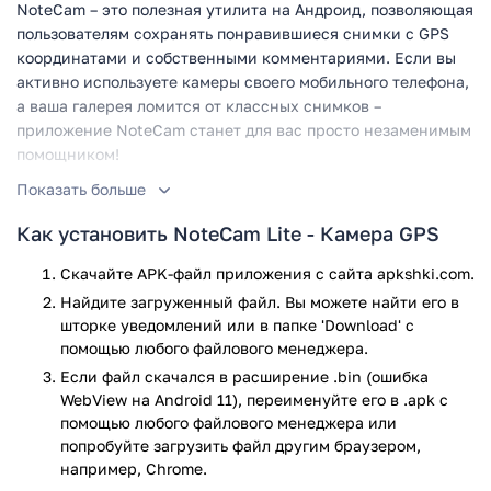
NoteCam – это полезная утилита на Андроид, позволяющая
пользователям сохранять понравившиеся снимки с GPS
координатами и собственными комментариями. Если вы
активно используете камеры своего мобильного телефона,
а ваша галерея ломится от классных снимков –
приложение NoteCam станет для вас просто незаменимым
помощником!
Показать больше
Общее описание
Как установить NoteCam Lite - Камера GPS
В век путешествий и огромного количества любопытных
мест для прогулок крутые фотографии делать совсем не
Скачайте APK-файл приложения с сайта apkshki.com.
сложно. Но что делать, если вы откроете фотографию
Найдите загруженный файл. Вы можете найти его в
через несколько лет и не сможете вспомнить, где именно
шторке уведомлений или в папке 'Download' с
она сделана, и какие обстоятельства ей предшествовали?
помощью любого файлового менеджера.
Или взять хотя бы снимки с веселых вечеринок, когда
Если файл скачался в расширение .bin (ошибка
происходило много всего интересного, но вы никак не
WebView на Android 11), переименуйте его в .apk с
можете вспомнить, где же вы были вчера?
помощью любого файлового менеджера или
попробуйте загрузить файл другим браузером,
Все подобные задачи и призвано решать приложение
например, Chrome.
NoteCam. С помощью этой легкой утилиты пользователи