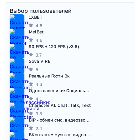
Выбор пользователей
1XBET
4.6
MelBet
4.6
90 FPS + 120 FPS (v3.6)
3.7
Sova V RE
5
Реальные Гости Вк
4.3
Одноклассники: Социальная сеть
4.1
Character AI: Chat, Talk, Text
3.8
BiP - обмен смс, видеозвонками
2.4
ВКонтакте: музыка, видео, чат