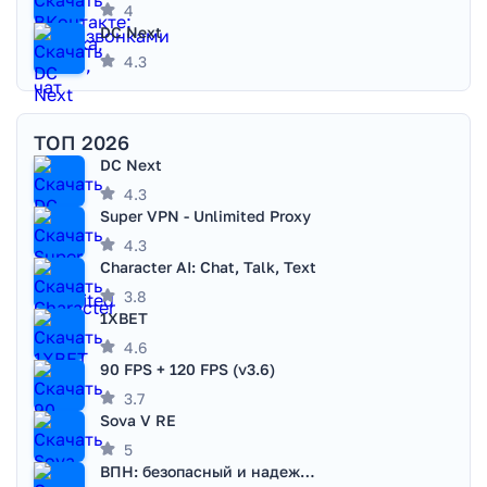
4
DC Next
4.3
ТОП 2026
DC Next
4.3
Super VPN - Unlimited Proxy
4.3
Character AI: Chat, Talk, Text
3.8
1XBET
4.6
90 FPS + 120 FPS (v3.6)
3.7
Sova V RE
5
ВПН: безопасный и надежный VPN