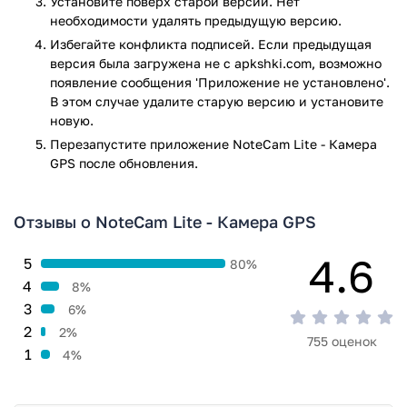
Установите поверх старой версии. Нет
моменты из жизни;
необходимости удалять предыдущую версию.
С помощью приложения можно активировать таймер,
Избегайте конфликта подписей. Если предыдущая
изменить звук затвора, выбрать ID и размер фото.
версия была загружена не с apkshki.com, возможно
появление сообщения 'Приложение не установлено'.
Приложение NoteCam Lite - Камера GPS прошло проверку
В этом случае удалите старую версию и установите
антивирусом VirusTotal. В результате проверки по всем
новую.
последним сигнатурам заражения файлов не выявлено.
Перезапустите приложениe NoteCam Lite - Камера
GPS после обновления.
Отзывы о NoteCam Lite - Камера GPS
4.6
5
80%
4
8%
3
6%
2
2%
755 оценок
1
4%