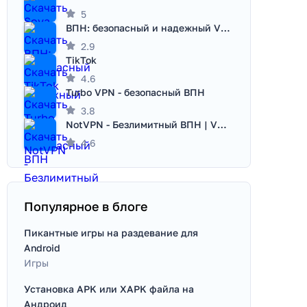
5
ВПН: безопасный и надежный VPN
2.9
TikTok
4.6
Turbo VPN - безопасный ВПН
3.8
NotVPN - Безлимитный ВПН | VPN
4.6
Популярное в блоге
Пикантные игры на раздевание для
Android
Игры
Установка APK или XAPK файла на
Андроид