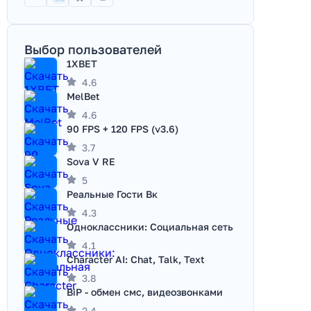
Выбор пользователей
1XBET
4.6
MelBet
4.6
90 FPS + 120 FPS (v3.6)
3.7
Sova V RE
5
Реальные Гости Вк
4.3
Одноклассники: Социальная сеть
4.1
Character AI: Chat, Talk, Text
3.8
BiP - обмен смс, видеозвонками
2.4