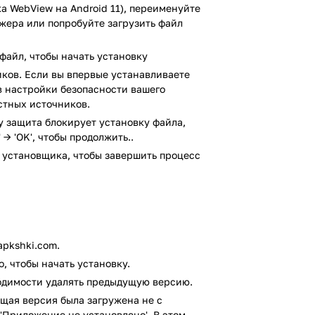
ка данных, формулы и многие другое
а WebView на Android 11), переименуйте
джера или попробуйте загрузить файл
его сайта. Начните пользоваться прямо
работы с таблицами.
файл, чтобы начать установку
ирусом VirusTotal. В результате
ков. Если вы впервые устанавливаете
я файлов не выявлено.
 в настройки безопасности вашего
стных источников.
ay защита блокирует установку файла,
 → 'OK', чтобы продолжить..
 установщика, чтобы завершить процесс
pkshki.com.
, чтобы начать установку.
ходимости удалять предыдущую версию.
щая версия была загружена не с
'Приложение не установлено'. В этом