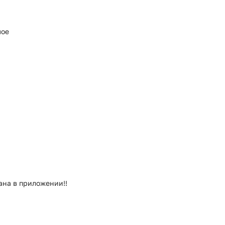
мое
рана в приложении!!