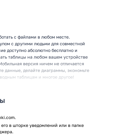
ботать с файлами в любом месте.
тупом с другими людьми для совместной
ние доступно абсолютно бесплатно и
вать таблицы на любом вашем устройстве
 Мобильная версия ничем не отличается
те данные, делайте диаграммы, экономьте
водным таблицам и многое другое!
цы
ki.com.
файла
его в шторке уведомлений или в папке
джера.