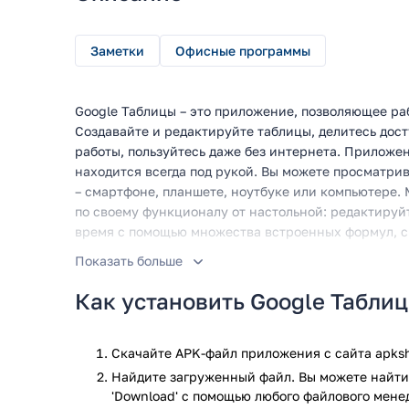
Заметки
Офисные программы
Google Таблицы – это приложение, позволяющее ра
Создавайте и редактируйте таблицы, делитесь дос
работы, пользуйтесь даже без интернета. Приложе
находится всегда под рукой. Вы можете просматри
– смартфоне, планшете, ноутбуке или компьютере.
по своему функционалу от настольной: редактируй
время с помощью множества встроенных формул, с
Показать больше
Особенности:
Как установить Google Табли
Создавайте и редактируйте таблицы
Делитесь доступом к файлам
Доступ без интернета
Скачайте APK-файл приложения с сайта apksh
Комментируйте и обсуждайте прямо внутри 
Найдите загруженный файл. Вы можете найти 
Совместимость с Microsoft Excel
'Download' с помощью любого файлового мене
Автосохранение файлов