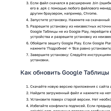
Форматирование ячеек, диаграммы, сортиров
Если файл скачался в расширение .bin (ошибк
его в .apk с помощью любого файлового мене
Скачать Google Таблицы вы можете бесплатно с наш
другим браузером, например, Chrome.
сейчас одним из самых удобных инструментов для 
Запустите установку. Нажмите на скачанный 
Приложение Google Таблицы прошло проверку антив
Разрешите установку из неизвестных источни
проверки по всем последним сигнатурам заражени
Google Таблицы не из Google Play, перейдите
устройства и разрешите установку из неизве
Обойдите защиту Google Play. Если Google Pl
нажмите 'Подробнее' → 'Все равно установить'
Завершите установку: Следуйте инструкциям
установки.
Как обновить Google Таблицы
Скачайте новую версию приложения с сайта a
Найдите загруженный файл и нажмите на него
Установите поверх старой версии. Нет необ
Избегайте конфликта подписей. Если предыду
apkshki.com, возможно появление сообщения 