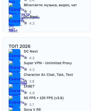
ВКонтакте: музыка, видео, чат
4
DC Next
4.3
ТОП 2026
DC Next
4.3
Super VPN - Unlimited Proxy
4.3
Character AI: Chat, Talk, Text
3.8
1XBET
4.6
90 FPS + 120 FPS (v3.6)
3.7
Sova V RE