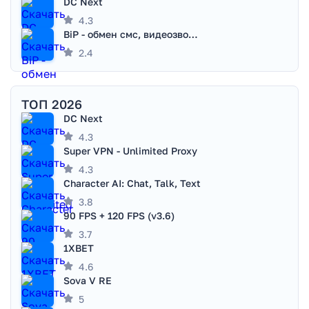
DC Next
4.3
BiP - обмен смс, видеозвонками
2.4
ТОП 2026
DC Next
4.3
Super VPN - Unlimited Proxy
4.3
Character AI: Chat, Talk, Text
3.8
90 FPS + 120 FPS (v3.6)
3.7
1XBET
4.6
Sova V RE
5