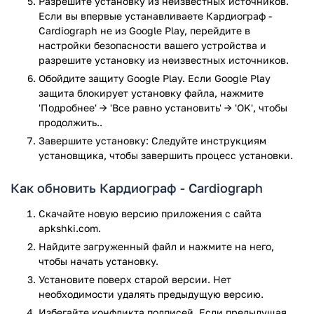
Разрешите установку из неизвестных источников.
личную историю.
Если вы впервые устанавливаете Кардиограф -
Cardiograph не из Google Play, перейдите в
У приложения простой дизайн, что позволяет очень быстро
настройки безопасности вашего устройства и
разобраться с функционалом и провести исследованием
разрешите установку из неизвестных источников.
даже пользователям в возрасте. Кардиограф поддерживает
Обойдите защиту Google Play. Если Google Play
Android Wear, который даёт возможность измерять пульс с
защита блокирует установку файла, нажмите
помощью датчика встроенного в SmartWatch, что делает
'Подробнее' → 'Все равно установить' → 'OK', чтобы
его использование максимально удобным, при настройке
продолжить..
проверки по завершению тренировки или же во время
Завершите установку: Следуйте инструкциям
неё.
установщика, чтобы завершить процесс установки.
Стоит обратить внимание что устройство производит
измерение только при налии встроенной вспышки, если
Как обновить Кардиограф - Cardiograph
таковой нет, то тогда вам придётся провести измерение
Скачайте новую версию приложения с сайта
вблизи источника света или на ярком солнце.
apkshki.com.
Теперь чтобы провериться не обязательно отправляться в
Найдите загруженный файл и нажмите на него,
больницу, выстаивать длинные очереди и платить каждый
чтобы начать установку.
раз деньги. Достаточно один раз скачать бесплатно
Установите поверх старой версии. Нет
приложение на телефон и постоянно проверять состояние
необходимости удалять предыдущую версию.
своего здоровья. С Кардиографом вы можете быть уверены
Избегайте конфликта подписей. Если предыдущая