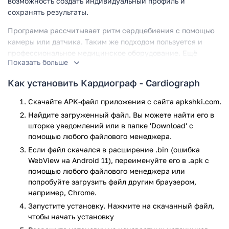
возможность создать индивидуальный профиль и
сохранять результаты.
Программа рассчитывает ритм сердцебиения с помощью
камеры или датчика. Таким же подходом пользуется и
профессиональное медицинское оборудование. Ещё
Показать больше
никогда не было настолько просто измерить сердечный
ритм без использования специального оборудования.
Как установить Кардиограф - Cardiograph
Точные показания можно получить мгновенно с
Скачайте APK-файл приложения с сайта apkshki.com.
использованием планшета или смартфона. Приложение
Найдите загруженный файл. Вы можете найти его в
будет особо полезно для тех, кто постоянно занимается
шторке уведомлений или в папке 'Download' с
тренировками, часто бывает в состоянии стресса или же у
помощью любого файлового менеджера.
него попросту есть сердечные заболевания. Также можно
Если файл скачался в расширение .bin (ошибка
измерить ритм сердцебиения просто из любопытства.
WebView на Android 11), переименуйте его в .apk с
Постоянно сохраняя свои результаты вы сможете
помощью любого файлового менеджера или
проследить все изменения и в случае чего сразу же
попробуйте загрузить файл другим браузером,
обратиться к специалисту. Главное удобство приложения в
например, Chrome.
том, что его можно использовать сразу для нескольких
Запустите установку. Нажмите на скачанный файл,
пользователей, для этого достаточно попросту создать для
чтобы начать установку
каждого пользователя свой профиль и в нем сохранять