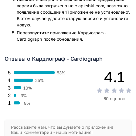
в том, что никакие даже минимальные изменения не
версия была загружена не с apkshki.com, возможно
останутся без внимания, что позволит вам вовремя
появление сообщения 'Приложение не установлено'.
обратиться за квалифицированной помощью специалиста
В этом случае удалите старую версию и установите
и вылечить заболевания на начальной стадии.
новую.
Приложение Кардиограф - Cardiograph прошло проверку
Перезапустите приложениe Кардиограф -
антивирусом VirusTotal. В результате проверки по всем
Cardiograph после обновления.
последним сигнатурам заражения файлов не выявлено.
Отзывы о Кардиограф - Cardiograph
4.1
5
53%
4
25%
3
10%
2
3%
60 оценок
1
8%