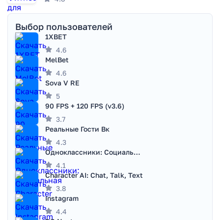
Выбор пользователей
1XBET
4.6
MelBet
4.6
Sova V RE
5
90 FPS + 120 FPS (v3.6)
3.7
Реальные Гости Вк
4.3
Одноклассники: Социальная сеть
4.1
Character AI: Chat, Talk, Text
3.8
Instagram
4.4