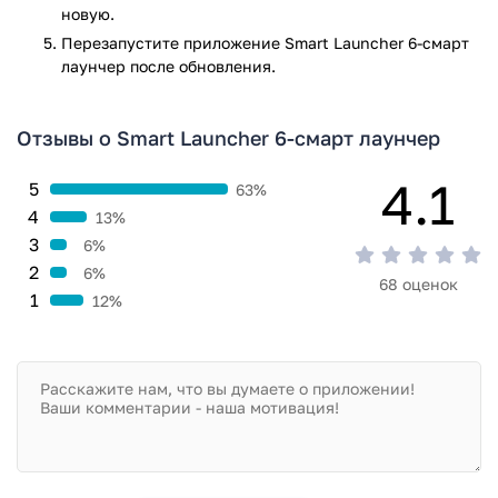
нервов и времени. Приложение дает возможность
новую.
успешно управлять смартфоном одной рукой, улучшит
Перезапустите приложениe Smart Launcher 6-смарт
скорость обработки информации и позволит совершать
лаунчер после обновления.
необходимые действия буквально «с закрытыми глазами».
Скачать это приложение нужно не только для красивого
визуального оформления, но и для внутреннего комфорта
Отзывы о Smart Launcher 6-смарт лаунчер
каждого пользователя при ежедневном использовании
телефона.
4.1
5
63%
4
13%
Приложение Smart Launcher 6-смарт лаунчер прошло
3
6%
проверку антивирусом VirusTotal. В результате проверки
по всем последним сигнатурам заражения файлов не
2
6%
68 оценок
выявлено.
1
12%