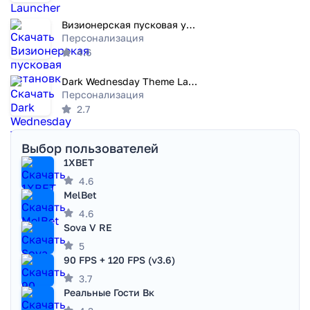
Визионерская пусковая установк
Персонализация
4.6
Dark Wednesday Theme Launcher
Персонализация
2.7
Выбор пользователей
1XBET
4.6
MelBet
4.6
Sova V RE
5
90 FPS + 120 FPS (v3.6)
3.7
Реальные Гости Вк