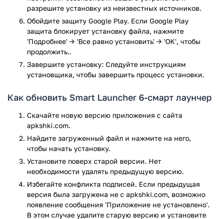
разрешите установку из неизвестных источников.
от посторонних глаз, в лаучнер встроена функция защиты
данных, позволяющая установить пароль на любое
Обойдите защиту Google Play. Если Google Play
приложение.
защита блокирует установку файла, нажмите
'Подробнее' → 'Все равно установить' → 'OK', чтобы
Лаунчер дает возможность использовать и устанавливать
продолжить..
на главный экран виджеты и живые или «неживые» обои.
Завершите установку: Следуйте инструкциям
А также отдельно менять внешний вид и размер каждой
установщика, чтобы завершить процесс установки.
иконки. Можно оформить экран любым образом и не
расстраиваться больше из-за каких-либо ограничений во
Как обновить Smart Launcher 6-смарт лаунчер
встроенном функционале телефона.
Скачайте новую версию приложения с сайта
Еще одно удобство приложения – это всплывающие
apkshki.com.
уведомления, которые также можно настроить. Лаунчер
Найдите загруженный файл и нажмите на него,
определит и покажет, какие приложения имеют активные
чтобы начать установку.
уведомления без необходимости загружать внешний
Установите поверх старой версии. Нет
плагин. А еще позволит с легкостью запретить
необходимости удалять предыдущую версию.
приложениям отправлять ненужные вам сообщения.
Избегайте конфликта подписей. Если предыдущая
Smart Launcher 5 – это бесплатная альтернатива
версия была загружена не с apkshki.com, возможно
неудобного встроенного интерфейса и умное решение для
появление сообщения 'Приложение не установлено'.
оптимизации работы телефона и сохранения ваших сил,
В этом случае удалите старую версию и установите