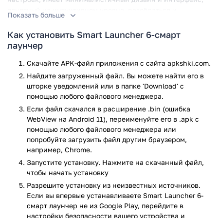
понятный на интуитивном уровне, разобраться и
Показать больше
справиться с которым сможет человек любого возраста и
опыта в использовании «карманных компьютеров».
Как установить Smart Launcher 6-смарт
лаунчер
После установки программы, пользователь получает
обновленный рабочий стол с шестью иконками, каждая из
Скачайте APK-файл приложения с сайта apkshki.com.
которых выполняет индивидуальную функцию. Также, на
Найдите загруженный файл. Вы можете найти его в
экране автоматически устанавливаются часы, дата и
шторке уведомлений или в папке 'Download' с
погода. Все шесть значков дают доступ к самым главным
помощью любого файлового менеджера.
процессам телефона – это СМС и звонки, интернет-
Если файл скачался в расширение .bin (ошибка
браузер, галерея, магазин Google Play, музыка и камера.
WebView на Android 11), переименуйте его в .apk с
Благодаря столь удобному расположению всех нужных
помощью любого файлового менеджера или
приложений, пользоваться телефоном и редактировать
попробуйте загрузить файл другим браузером,
данные можно куда быстрее, проще и удобнее.
например, Chrome.
Запустите установку. Нажмите на скачанный файл,
Также в программе имеется функция сортировки
чтобы начать установку
приложений. Можно выбрать наиболее подходящую, к
примеру, в зависимости от категории и принадлежности.
Разрешите установку из неизвестных источников.
И, конечно же, можно проводить сортировку
Если вы впервые устанавливаете Smart Launcher 6-
собственноручно, располагая иконки как вам пожелается.
смарт лаунчер не из Google Play, перейдите в
настройки безопасности вашего устройства и
А в том случае, если какую-то из них необходимо скрыть