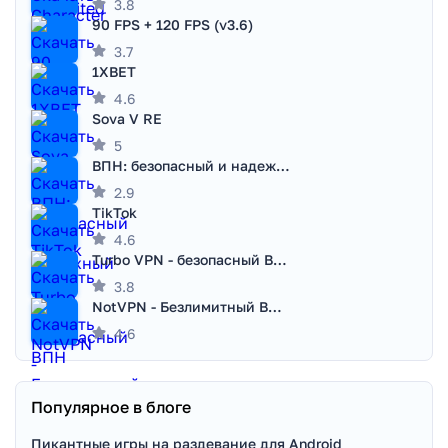
3.8
90 FPS + 120 FPS (v3.6)
3.7
1XBET
4.6
Sova V RE
5
ВПН: безопасный и надежный VPN
2.9
TikTok
4.6
Turbo VPN - безопасный ВПН
3.8
NotVPN - Безлимитный ВПН | VPN
4.6
Популярное в блоге
Пикантные игры на раздевание для Android