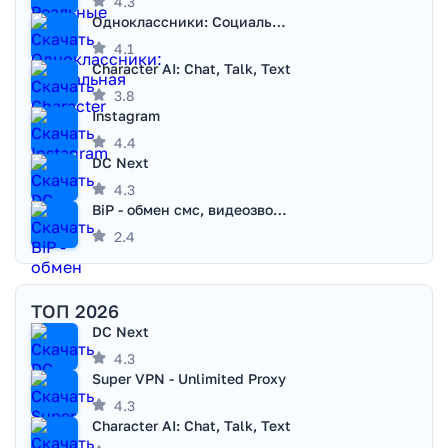
4.3
Одноклассники: Социальная сеть
4.1
Character AI: Chat, Talk, Text
3.8
Instagram
4.4
DC Next
4.3
BiP - обмен смс, видеозвонками
2.4
ТОП 2026
DC Next
4.3
Super VPN - Unlimited Proxy
4.3
Character AI: Chat, Talk, Text