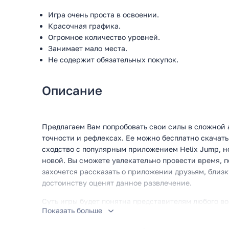
Игра очень проста в освоении.
Красочная графика.
Огромное количество уровней.
Занимает мало места.
Не содержит обязательных покупок.
Описание
Предлагаем Вам попробовать свои силы в сложной 
точности и рефлексах. Ее можно бесплатно скачат
сходство с популярным приложением Helix Jump, н
новой. Вы сможете увлекательно провести время, 
захочется рассказать о приложении друзьям, близк
достоинству оценят данное развлечение.
Суть игры будет понятна представителям любого в
Показать больше
на дно башни, которая состоит из постоянно движ
нажимать на экран, чтобы разрушить куски. Нужно