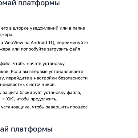
сломай платформы
новенно завершится. Если удалось разбить
дки. Вы сможете успешно пройти все
Сможете ли Вы справиться с
отовы рискнуть и бросить вызов
его в шторке уведомлений или в папке
джера.
простыми. Вам удастся продвинуться по
а WebView на Android 11), переименуйте
пасть в дополнительную игровую
джера или попробуйте загрузить файл
и более сложные уровни. Даже меткие
файл, чтобы начать установку
ков. Если вы впервые устанавливаете
авится даже опытному игроку. Вы
lay, перейдите в настройки безопасности
ичными играми. Приложение содержит
 неизвестных источников.
ится это приятное занятие. Можно
ay защита блокирует установку файла,
сле напряженного рабочего дня.
 → 'OK', чтобы продолжить..
игры для смартфона. Вам не надоест
 установщика, чтобы завершить процесс
беда. Вам нужно всего лишь скачать
ить сердца многих владельцев телефона
ого программного обеспечения ставить
омай платформы