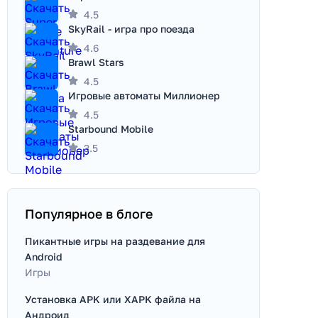
4.5
SkyRail - игра про поезда
4.6
Brawl Stars
4.5
Игровые автоматы Миллионер
4.5
Starbound Mobile
3.5
Популярное в блоге
Пикантные игры на раздевание для
Android
Игры
Установка APK или XAPK файла на
Андроид