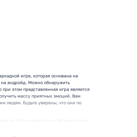
аркадной игре, которая основана на
ь на андройд. Можно обнаружить
о при этом представленная игра является
получить массу приятных эмоций. Вам
им людям. Будьте уверены, что они по
озраста. Нужно всего лишь перенести мяч
ущихся частей. Для помощи мячу, нужно
 быть осторожным, чтобы случайно не