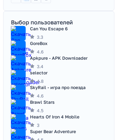
Выбор пользователей
Can You Escape 6
3.3
GoreBox
4.6
Apkpure - APK Downloader
3.4
selector
4.8
SkyRail - игра про поезда
4.6
Brawl Stars
4.5
Hearts Of Iron 4 Mobile
3
Super Bear Adventure
4.5