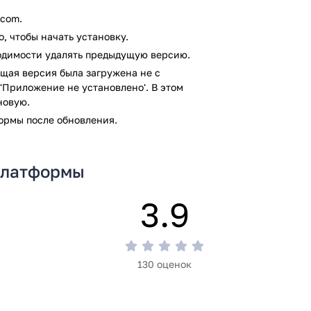
.com.
, чтобы начать установку.
ходимости удалять предыдущую версию.
т на работу других программ;
щая версия была загружена не с
ая.
'Приложение не установлено'. В этом
новую.
торой удастся забыть о проблемах.
формы после обновления.
ы провести свободное время, получить
у антивирусом VirusTotal. В результате
 платформы
я файлов не выявлено.
3.9
130 оценок