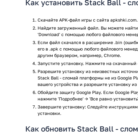
Как установить Stack Ball - 
попасть на черные области. Игра в этом случае мг
тонну частей подряд, будет запущен режим лихора
черные сферы без получения каких-либо штрафов. 
Скачайте APK-файл игры с сайта apkshki.com.
предусмотренными разработчиками испытаниями? Г
Найдите загруженный файл. Вы можете найти 
обстоятельствам?
'Download' с помощью любого файлового мене
Первые уровни игры можно назвать действительно 
Если файл скачался в расширение .bin (ошибк
более чем 100 разным сценариям. Это позволит по
его в .apk с помощью любого файлового мене
реальность. Можно рассчитывать на напряженные 
другим браузером, например, Chrome.
игроки смогут проверить свои рефлексы.
Запустите установку. Нажмите на скачанный 
Разрешите установку из неизвестных источни
Простой, но безумно захватывающий процесс понр
Stack Ball - сломай платформы не из Google P
сможете проводить время за короткими, но динам
вашего устройства и разрешите установку из
уничтожение частей башни. Вам более, чем понрав
Обойдите защиту Google Play. Если Google Pl
скоротать время, сидя в очереди, расслабляясь по
нажмите 'Подробнее' → 'Все равно установить'
Вы обнаружите изменения во внешнем виде самой 
Завершите установку: Следуйте инструкциям
играть, пока не будет одержана столь желаемая по
установки.
последнюю версию игры, которая уже успела покор
с операционной системой «Android». Дополнительн
Как обновить Stack Ball - сл
не придется.