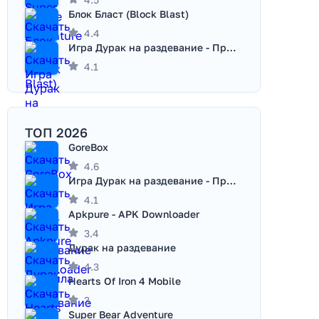
Блок Бласт (Block Blast)
4.4
Игра Дурак на раздевание - Правила игры
4.1
ТОП 2026
GoreBox
4.6
Игра Дурак на раздевание - Правила игры
4.1
Apkpure - APK Downloader
3.4
Дурак на раздевание
4.3
Hearts Of Iron 4 Mobile
3
Super Bear Adventure