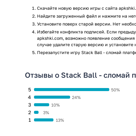
Особенности игры «Stack Ball»:
Скачайте новую версию игры с сайта apkshki
Простое управление;
Найдите загруженный файл и нажмите на него
Незамысловатый сюжет;
Установите поверх старой версии. Нет необ
Приложение занимает мало места, не повлияе
Избегайте конфликта подписей. Если предыду
Приятная визуальная и звуковая составляющ
apkshki.com, возможно появление сообщения 
случае удалите старую версию и установите 
Вам понравится увлекательная игра, в процессе ко
Перезапустите игру Stack Ball - сломай плат
Просто нажимайте на кнопку «Скачать игру», чтоб
массу приятных эмоций.
Игра Stack Ball - сломай платформы прошла проверк
Отзывы о Stack Ball - сломай
проверки по всем последним сигнатурам заражени
5
50%
4
24%
3
10%
2
3%
1
13%