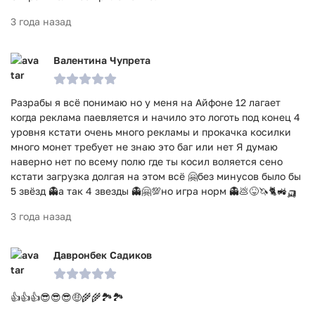
3 года назад
Валентина Чупрета
Разрабы я всё понимаю но у меня на Айфоне 12 лагает
когда реклама паевляется и начило это логоть под конец 4
уровня кстати очень много рекламы и прокачка косилки
много монет требует не знаю это баг или нет Я думаю
наверно нет по всему полю где ты косил воляется сено
кстати загрузка долгая на этом всё 🤗без минусов было бы
5 звёзд 👻а так 4 звезды 👻🤗💯но игра норм 👻💩😝🦄🐈🚜🛺
3 года назад
Давронбек Садиков
👍👍👍😎😎😎🤑🌾🌾🏞🏞