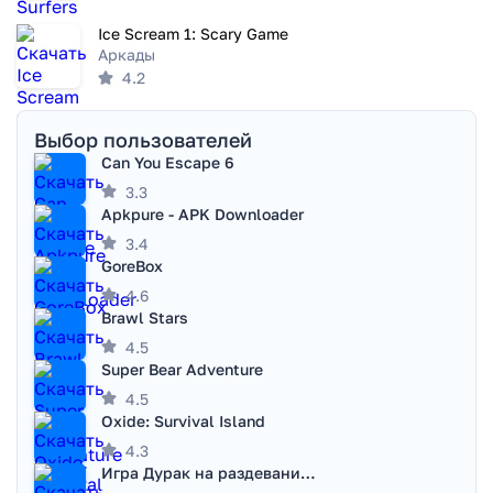
Ice Scream 1: Scary Game
Аркады
4.2
Выбор пользователей
Can You Escape 6
3.3
Apkpure - APK Downloader
3.4
GoreBox
4.6
Brawl Stars
4.5
Super Bear Adventure
4.5
Oxide: Survival Island
4.3
Игра Дурак на раздевание - Правила игры