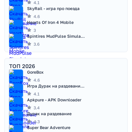
4.1
SkyRail - игра про поезда
4.6
Hearts Of Iron 4 Mobile
3
Spintires MudPulse Simulator
3.6
ТОП 2026
GoreBox
4.6
Игра Дурак на раздевание - Правила игры
4.1
Apkpure - APK Downloader
3.4
Дурак на раздевание
4.3
Super Bear Adventure