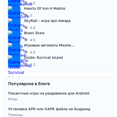
4.5
Hearts Of Iron 4 Mobile
3
SkyRail - игра про поезда
4.6
Brawl Stars
4.5
Игровые автоматы Миллионер
4.5
Oxide: Survival Island
4.3
Популярное в блоге
Пикантные игры на раздевание для Android
Игры
Установка APK или XAPK файла на Андроид
Помощь