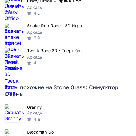
Crazy Office － драка в офисе!
Аркады
4.1
Snake Run Race・3D Игра Змейка
Аркады
3.9
Twerk Race 3D・Тверк батл игра
Аркады
4
Игры похожие на Stone Grass: Симулятор
Фермы
Granny
Аркады
4.6
Blockman Go