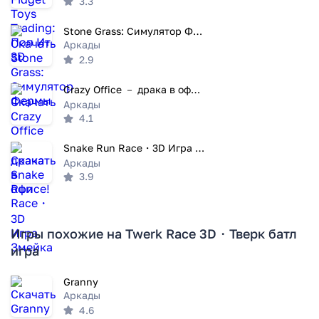
3.3
Stone Grass: Симулятор Фермы
Аркады
2.9
Crazy Office － драка в офисе!
Аркады
4.1
Snake Run Race・3D Игра Змейка
Аркады
3.9
Игры похожие на Twerk Race 3D・Тверк батл
игра
Granny
Аркады
4.6