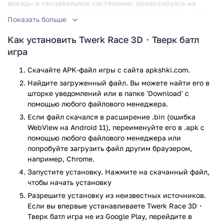
аркады и танцевальное состязание, ориентируясь на
юмористический подход и визуальную выразительность.
Показать больше
Игровой процесс
Как установить Twerk Race 3D・Тверк батл
игра
Игровой процесс разделен на две фазы. Первая — это
классическая гонка с препятствиями. Персонаж игрока
Скачайте APK-файл игры с сайта apkshki.com.
бежит по трассе, собирая различные виды пищи: полезная
Найдите загруженный файл. Вы можете найти его в
еда способствует уменьшению объема тела, тогда как
шторке уведомлений или в папке 'Download' с
фастфуд увеличивает ягодицы. Эти изменения критически
помощью любого файлового менеджера.
важны для преодоления препятствий: некоторые из них
Если файл скачался в расширение .bin (ошибка
требуют стройности, другие — объема.
WebView на Android 11), переименуйте его в .apk с
помощью любого файлового менеджера или
Вторая фаза — финальное состязание в тверке. На
попробуйте загрузить файл другим браузером,
импровизированной танцевальной арене персонаж
например, Chrome.
сталкивается с противником в дуэли, где успех зависит от
Запустите установку. Нажмите на скачанный файл,
«силы» и размера ягодиц. Победа в танце приносит
чтобы начать установку
игроку очки и открывает новые уровни.
Разрешите установку из неизвестных источников.
Особенности
Если вы впервые устанавливаете Twerk Race 3D・
Тверк батл игра не из Google Play, перейдите в