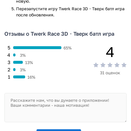
новую.
игровой опыт и возможность весело провести время.
Перезапустите игру Twerk Race 3D・Тверк батл игра
Игра Twerk Race 3D・Тверк батл игра прошла проверку
после обновления.
антивирусом VirusTotal. В результате проверки по всем
последним сигнатурам заражения файлов не выявлено.
Отзывы о Twerk Race 3D・Тверк батл игра
4
5
65%
4
3%
3
13%
2
3%
31 оценок
1
16%