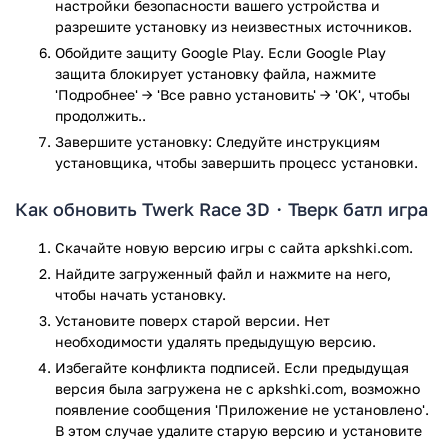
Комбинация геймплея раннера и музыкального
настройки безопасности вашего устройства и
ритм-боя.
разрешите установку из неизвестных источников.
Механика изменения тела в реальном времени.
Обойдите защиту Google Play. Если Google Play
Интерактивные препятствия, требующие
защита блокирует установку файла, нажмите
стратегического подхода.
'Подробнее' → 'Все равно установить' → 'OK', чтобы
Яркий визуальный стиль и множество скинов.
продолжить..
Простое управление: свайпы влево, вправо, вверх
Завершите установку: Следуйте инструкциям
для уклонения и прыжков.
установщика, чтобы завершить процесс установки.
Возможность кастомизации внешнего вида
персонажа.
Как обновить Twerk Race 3D・Тверк батл игра
Интеграция с внутриигровыми покупками и
рекламой.
Скачайте новую версию игры с сайта apkshki.com.
Найдите загруженный файл и нажмите на него,
«Twerk Race 3D・Тверк батл игра» — это не просто
чтобы начать установку.
аркадный раннер, а пародийная игра с элементами
Установите поверх старой версии. Нет
социальной сатиры и юмора. Она предлагает уникальное
необходимости удалять предыдущую версию.
сочетание бега, сбора бонусов и танцевальных батлов, что
Избегайте конфликта подписей. Если предыдущая
делает ее привлекательной для широкой аудитории.
версия была загружена не с apkshki.com, возможно
Несмотря на некоторую однотипность уровней, проект
появление сообщения 'Приложение не установлено'.
уверенно занимает свою нишу среди казуальных
В этом случае удалите старую версию и установите
мобильных игр, предлагая пользователю нестандартный