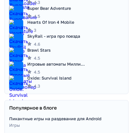
4.3
Super Bear Adventure
4.5
Hearts Of Iron 4 Mobile
3
SkyRail - игра про поезда
4.6
Brawl Stars
4.5
Игровые автоматы Миллионер
4.5
Oxide: Survival Island
4.3
Популярное в блоге
Пикантные игры на раздевание для Android
Игры