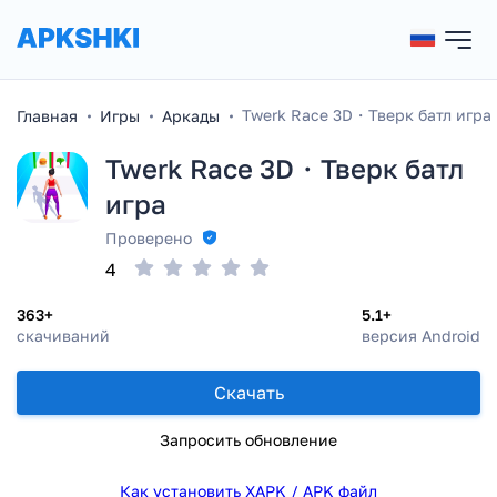
Twerk Race 3D・Тверк батл игра
Главная
Игры
Аркады
Twerk Race 3D・Тверк батл
игра
Проверено
4
363+
5.1+
скачиваний
версия Android
Скачать
Запросить обновление
Как установить XAPK / APK файл