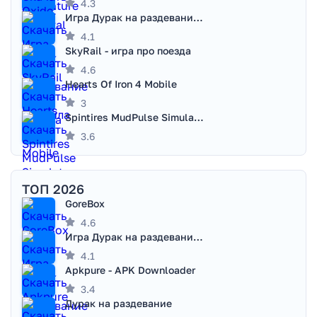
4.3
Игра Дурак на раздевание - Правила игры
4.1
SkyRail - игра про поезда
4.6
Hearts Of Iron 4 Mobile
3
Spintires MudPulse Simulator
3.6
ТОП 2026
GoreBox
4.6
Игра Дурак на раздевание - Правила игры
4.1
Apkpure - APK Downloader
3.4
Дурак на раздевание