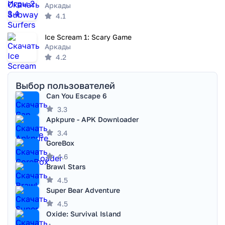
Аркады
4.1
Ice Scream 1: Scary Game
Аркады
4.2
Выбор пользователей
Can You Escape 6
3.3
Apkpure - APK Downloader
3.4
GoreBox
4.6
Brawl Stars
4.5
Super Bear Adventure
4.5
Oxide: Survival Island