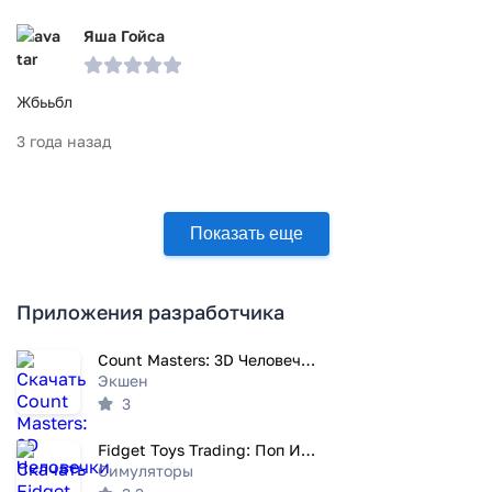
Яша Гойса
Жбььбл
3 года назад
Показать еще
Приложения разработчика
Count Masters: 3D Человечки
Экшен
3
Fidget Toys Trading: Поп Ит 3D
Симуляторы