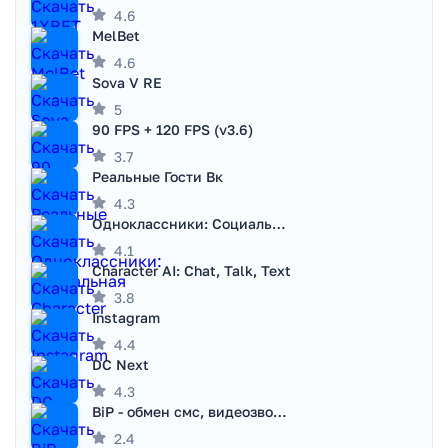
4.6
MelBet
4.6
Sova V RE
5
90 FPS + 120 FPS (v3.6)
3.7
Реальные Гости Вк
4.3
Одноклассники: Социальная сеть
4.1
Character AI: Chat, Talk, Text
3.8
Instagram
4.4
DC Next
4.3
BiP - обмен смс, видеозвонками
2.4