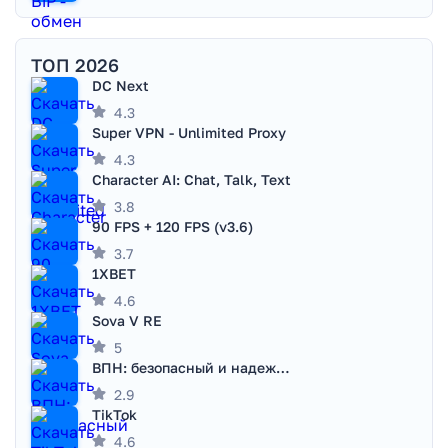
ТОП 2026
DC Next
4.3
Super VPN - Unlimited Proxy
4.3
Character AI: Chat, Talk, Text
3.8
90 FPS + 120 FPS (v3.6)
3.7
1XBET
4.6
Sova V RE
5
ВПН: безопасный и надежный VPN
2.9
TikTok
4.6