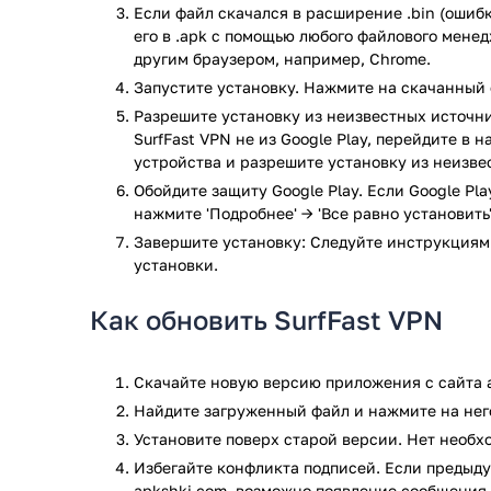
Если файл скачался в расширение .bin (ошибк
доступны для подключения, без какой-либо платы.
его в .apk с помощью любого файлового мене
город, посмотрите небольшой рекламный ролик и и
другим браузером, например, Chrome.
своём телефоне. Отдельно стоит отметить отсутст
объёму трафика. Программа работает на максималь
Запустите установку. Нажмите на скачанный 
в самый неподходящий момент.
Разрешите установку из неизвестных источни
SurfFast VPN не из Google Play, перейдите в 
Особенности и возможности прогр
устройства и разрешите установку из неизве
Обойдите защиту Google Play. Если Google Pl
Доступ к защищенным серверам по всему мир
нажмите 'Подробнее' → 'Все равно установить'
Надежное шифрование трафика.
Завершите установку: Следуйте инструкциям
Высокая скорость соединения.
установки.
Не требуеся регистрация.
Нет ограничений по объёму трафика.
Как обновить SurfFast VPN
Программа не сохраняет логи соединения.
Интуитивный интерфейс.
Скачайте новую версию приложения с сайта a
Скачать и использовать программу SurfFast VPN дл
Найдите загруженный файл и нажмите на него
Приложение SurfFast VPN прошло проверку антивиру
Установите поверх старой версии. Нет необ
по всем последним сигнатурам заражения файлов 
Избегайте конфликта подписей. Если предыду
apkshki.com, возможно появление сообщения 