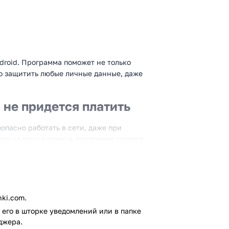
droid. Программа поможет не только
о защитить любые личные данные, даже
 не придется платить
опасно работать в сети, даже при
го на одну кнопку и программа создаст
ет идти весь ваш трафик, в
ожение сервера самостоятельно, либо
ыстрого сервера. Для удобства
а от каждого из предложенных серверов,
ki.com.
его в шторке уведомлений или в папке
я отсутствие доплат за доступ к полному
джера.
которые вы видите в приложении,