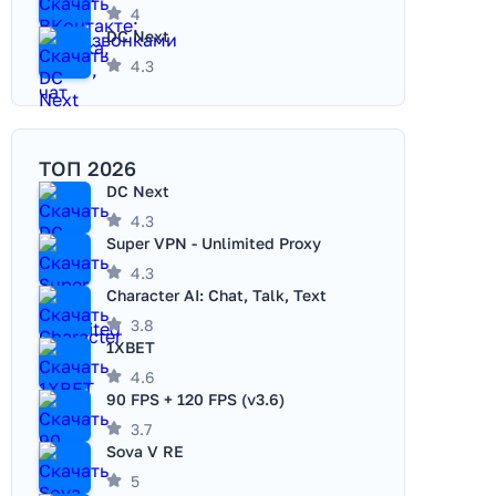
4
DC Next
4.3
ТОП 2026
DC Next
4.3
Super VPN - Unlimited Proxy
4.3
Character AI: Chat, Talk, Text
3.8
1XBET
4.6
90 FPS + 120 FPS (v3.6)
3.7
Sova V RE
5