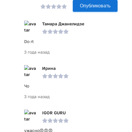
Опубликовать
Тамара Джанелидзе
Do rt
3 года назад
Ирина
Чо
3 года назад
IGOR GURU
ужасно😡😡😡