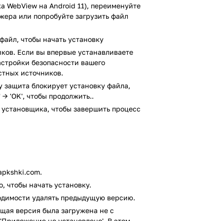
а WebView на Android 11), переименуйте
 Просто выберите нужную страну или
джера или попробуйте загрузить файл
спользуйте все преимущества VPN, на
вие ограничений по ширине канала или
ной доступной скорости и не отключится
файл, чтобы начать установку
ков. Если вы впервые устанавливаете
настройки безопасности вашего
аммы:
стных источников.
ay защита блокирует установку файла,
у.
 → 'OK', чтобы продолжить..
 установщика, чтобы завершить процесс
pkshki.com.
я Android, можно совершенно бесплатно.
, чтобы начать установку.
сом VirusTotal. В результате проверки
ходимости удалять предыдущую версию.
не выявлено.
щая версия была загружена не с
'Приложение не установлено'. В этом