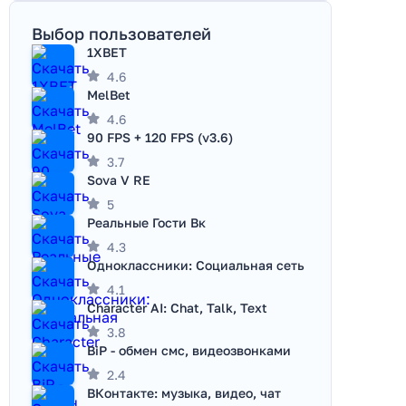
Выбор пользователей
1XBET
4.6
MelBet
4.6
90 FPS + 120 FPS (v3.6)
3.7
Sova V RE
5
Реальные Гости Вк
4.3
Одноклассники: Социальная сеть
4.1
Character AI: Chat, Talk, Text
3.8
BiP - обмен смс, видеозвонками
2.4
ВКонтакте: музыка, видео, чат