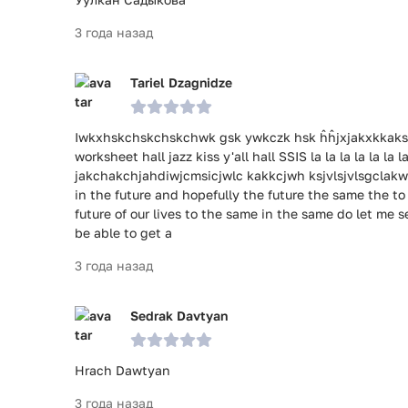
3 года назад
Tariel Dzagnidze
Iwkxhskchskchskchwk gsk ywkczk hsk ĥĥjxjakxkkaksk
worksheet hall jazz kiss y'all hall SSIS la la la la la la
jakchakchjahdiwjcmsicjwlc kakkcjwh ksjvlsjvlsgclakw
in the future and hopefully the future the same the to
future of our lives to the same in the same do let me se
be able to get a
3 года назад
Sedrak Davtyan
Hrach Dawtyan
3 года назад