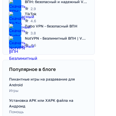
ВПН: безопасный и надежный VPN
2.9
TikTok
4.6
Turbo VPN - безопасный ВПН
3.8
NotVPN - Безлимитный ВПН | VPN
4.6
Популярное в блоге
Пикантные игры на раздевание для
Android
Игры
Установка APK или XAPK файла на
Андроид
Помощь