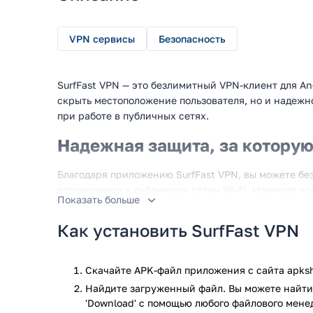
VPN сервисы
Безопасность
SurfFast VPN — это безлимитный VPN-клиент для An
скрыть местоположение пользователя, но и надежн
при работе в публичных сетях.
Надежная защита, за которую
Благодаря приложению SurfFast VPN, вы можете без
подключении к публичным сетям Wi-Fi. Нажмите все
Показать больше
тоннель до безопасного сервера, через который буд
зашифрованном виде. Вы можете выбрать местопол
Как установить SurfFast VPN
воспользоваться автоматическим выбором самого б
пользователя. программа отображает время отклик
ещё до подключения к ним.
Скачайте APK-файл приложения с сайта apksh
Найдите загруженный файл. Вы можете найти 
Одной из главных особенностей программы. являетс
'Download' с помощью любого файлового мене
списку серверов. Другими словами, все серверы, 