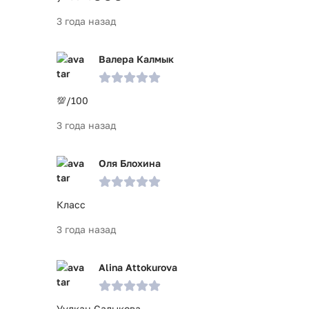
3 года назад
Валера Калмык
💯/100
3 года назад
Оля Блохина
Класс
3 года назад
Alina Attokurova
Уулкан Садыкова