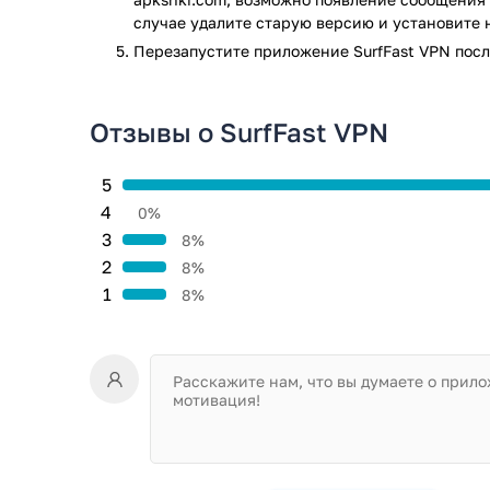
случае удалите старую версию и установите 
Перезапустите приложениe SurfFast VPN посл
Отзывы о SurfFast VPN
5
4
0%
3
8%
2
8%
1
8%