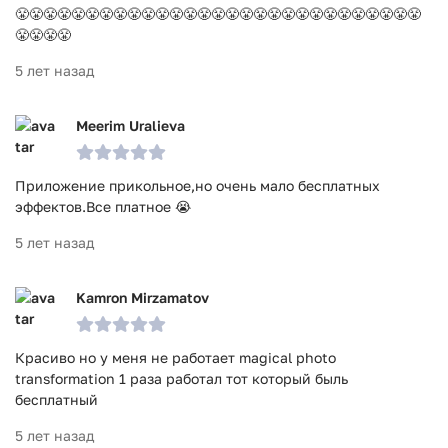
😤😤😤😤😤😤😤😤😤😤😤😤😤😤😤😤😤😤😤😤😤😤😤😤😤😤😤😤😤
😤😤😤😤
5 лет назад
Meerim Uralieva
Приложение прикольное,но очень мало бесплатных
эффектов.Все платное 😭
5 лет назад
Kamron Mirzamatov
Красиво но у меня не работает magical photo
transformation 1 раза работал тот который быль
бесплатный
5 лет назад