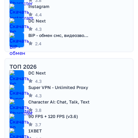
3.8
Instagram
4.4
DC Next
4.3
BiP - обмен смс, видеозвонками
2.4
ТОП 2026
DC Next
4.3
Super VPN - Unlimited Proxy
4.3
Character AI: Chat, Talk, Text
3.8
90 FPS + 120 FPS (v3.6)
3.7
1XBET