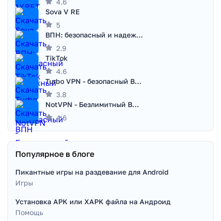
4.6
Sova V RE
5
ВПН: безопасный и надежный VPN
2.9
TikTok
4.6
Turbo VPN - безопасный ВПН
3.8
NotVPN - Безлимитный ВПН | VPN
4.6
Популярное в блоге
Пикантные игры на раздевание для Android
Игры
Установка APK или XAPK файла на Андроид
Помощь