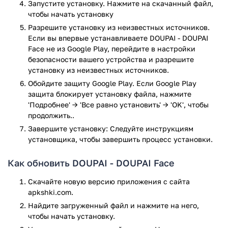
Запустите установку. Нажмите на скачанный файл,
является выбор настроек, к примеру, музыкального фона.
чтобы начать установку
Конечно, в DOUPAI больший объем предложенного
контента, доступен исключительно после подписки, но это
Разрешите установку из неизвестных источников.
совсем не мешает владельцам телефонов приобретать его
Если вы впервые устанавливаете DOUPAI - DOUPAI
и использовать для себя!
Face не из Google Play, перейдите в настройки
безопасности вашего устройства и разрешите
Приложение DOUPAI - DOUPAI Face прошло проверку
установку из неизвестных источников.
антивирусом VirusTotal. В результате проверки по всем
Обойдите защиту Google Play. Если Google Play
последним сигнатурам заражения файлов не выявлено.
защита блокирует установку файла, нажмите
'Подробнее' → 'Все равно установить' → 'OK', чтобы
продолжить..
Завершите установку: Следуйте инструкциям
установщика, чтобы завершить процесс установки.
Как обновить DOUPAI - DOUPAI Face
Скачайте новую версию приложения с сайта
apkshki.com.
Найдите загруженный файл и нажмите на него,
чтобы начать установку.