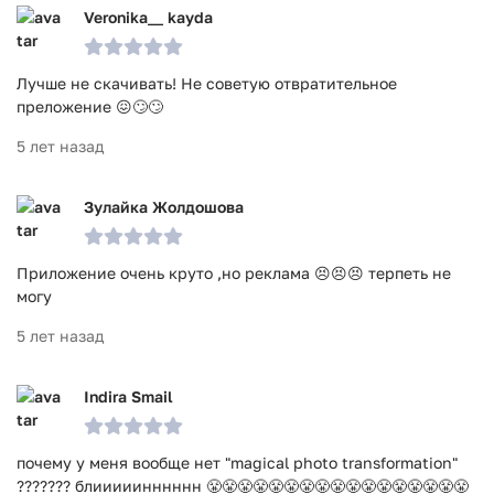
Veronika__ kayda
Лучше не скачивать! Не советую отвратительное
преложение 😖🙄🙄
5 лет назад
Зулайка Жолдошова
Приложение очень круто ,но реклама 😣😣😣 терпеть не
могу
5 лет назад
Indira Smail
почему у меня вообще нет "magical photo transformation"
??????? блииииинннннн 😤😤😤😤😤😤😤😤😤😤😤😤😤😤😤😤😤