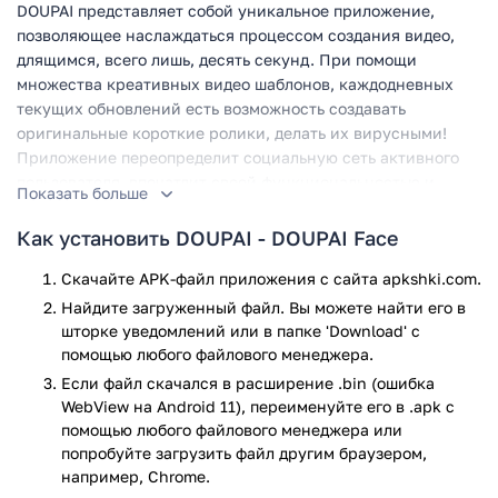
DOUPAI представляет собой уникальное приложение,
позволяющее наслаждаться процессом создания видео,
длящимся, всего лишь, десять секунд. При помощи
множества креативных видео шаблонов, каждодневных
текущих обновлений есть возможность создавать
оригинальные короткие ролики, делать их вирусными!
Приложение переопределит социальную сеть активного
пользователя, впечатлит своей функциональностью и
Показать больше
оригинальностью!
Как установить DOUPAI - DOUPAI Face
DOUPAI обладает своими преимуществами, побуждающими
многочисленных пользователей выбирать его. Подписка
Скачайте APK-файл приложения с сайта apkshki.com.
оплачивается каждый месяц или каждый год, согласно
Найдите загруженный файл. Вы можете найти его в
курсу или выбранному заранее тарифу, после чего можно
шторке уведомлений или в папке 'Download' с
приступать к созданию коротких сюжетов.
помощью любого файлового менеджера.
Если файл скачался в расширение .bin (ошибка
Итак, приложение базируется на шаблонах, которые
WebView на Android 11), переименуйте его в .apk с
отсортированы по темам: любовь, свадьба, отдых, именины
помощью любого файлового менеджера или
и др. Пользователю нужно выбрать то, что интересует
попробуйте загрузить файл другим браузером,
более всего, потом перейти к функции редактирования,
например, Chrome.
добавления тематических изображений. Последним шагом