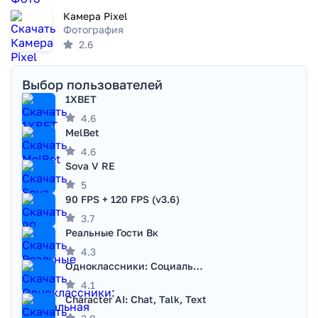
Камера Pixel
Фотография
2.6
Выбор пользователей
1XBET
4.6
MelBet
4.6
Sova V RE
5
90 FPS + 120 FPS (v3.6)
3.7
Реальные Гости Вк
4.3
Одноклассники: Социальная сеть
4.1
Character AI: Chat, Talk, Text