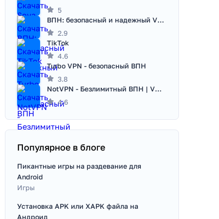
5
ВПН: безопасный и надежный VPN
2.9
TikTok
4.6
Turbo VPN - безопасный ВПН
3.8
NotVPN - Безлимитный ВПН | VPN
4.6
Популярное в блоге
Пикантные игры на раздевание для
Android
Игры
Установка APK или XAPK файла на
Андроид