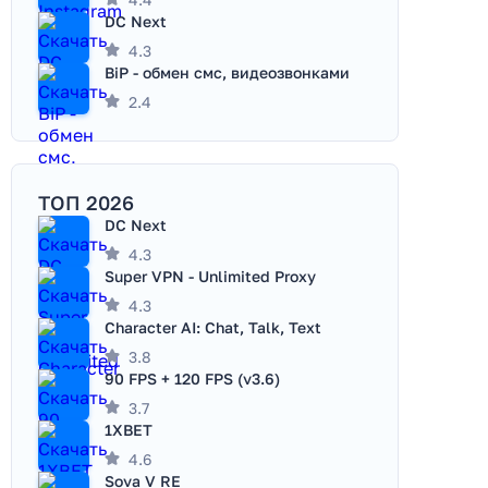
DC Next
4.3
BiP - обмен смс, видеозвонками
2.4
ТОП 2026
DC Next
4.3
Super VPN - Unlimited Proxy
4.3
Character AI: Chat, Talk, Text
3.8
90 FPS + 120 FPS (v3.6)
3.7
1XBET
4.6
Sova V RE