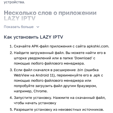
устройства.
Несколько слов о приложении
LAZY IPTV
Показать больше
В первую очередь, следует отметить, что программа не
содержит каких-либо плейлистов. Чтобы приступить к
Как установить LAZY IPTV
просмотру, вам необходимо предварительно скачать
плейлист из Интернета. Поддерживаются файлы в
Скачайте APK-файл приложения с сайта apkshki.com.
форматах m3u и xspf, причем вам даже не обязательно
Найдите загруженный файл. Вы можете найти его в
извлекать их из архивов. Приятным дополнением станет
шторке уведомлений или в папке 'Download' с
возможность воспроизведения не только http и udp iptv-
помощью любого файлового менеджера.
потоков, но и видео с YouTube или VK по ссылкам.
Если файл скачался в расширение .bin (ошибка
WebView на Android 11), переименуйте его в .apk с
Преимущества и особенности
помощью любого файлового менеджера или
программы:
попробуйте загрузить файл другим браузером,
например, Chrome.
Поддержка плейлистов в форматах m3u и xspf.
Запустите установку. Нажмите на скачанный файл,
Возможность работать с плейлистами,
чтобы начать установку
сохранёнными в архивах zip или gz.
Разрешите установку из неизвестных источников.
Добавление плейлистов как из памяти телефона, так