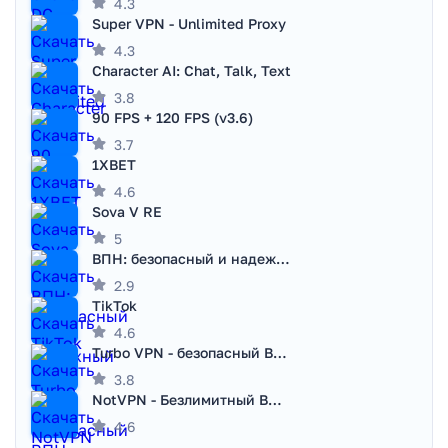
4.3
Super VPN - Unlimited Proxy
4.3
Character AI: Chat, Talk, Text
3.8
90 FPS + 120 FPS (v3.6)
3.7
1XBET
4.6
Sova V RE
5
ВПН: безопасный и надежный VPN
2.9
TikTok
4.6
Turbo VPN - безопасный ВПН
3.8
NotVPN - Безлимитный ВПН | VPN
4.6