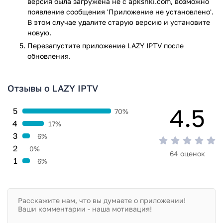
версия была загружена не с apkshki.com, возможно
Приложение LAZY IPTV прошло проверку антивирусом
появление сообщения 'Приложение не установлено'.
VirusTotal. В результате проверки по всем последним
В этом случае удалите старую версию и установите
сигнатурам заражения файлов не выявлено.
новую.
Перезапустите приложениe LAZY IPTV после
обновления.
Отзывы о LAZY IPTV
4.5
5
70%
4
17%
3
6%
2
0%
64 оценок
1
6%