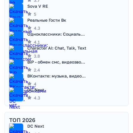
3.7
Sova V RE
5
Реальные Гости Вк
4.3
Одноклассники: Социальная сеть
4.1
Character AI: Chat, Talk, Text
3.8
BiP - обмен смс, видеозвонками
2.4
ВКонтакте: музыка, видео, чат
4
DC Next
4.3
ТОП 2026
DC Next