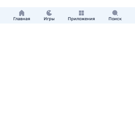
Главная
Игры
Приложения
Поиск
Добавить приложение
О нас
Контакты
APKshki.com. Все права защищены, копирование
материалов разрешенно только с указанием активной
ссылки на APKshki.com
Все упомянутые товарные знаки, названия игр и