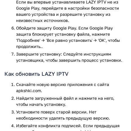
Если вы впервые устанавливаете LAZY IPTV не из
и из Интернета.
Google Play, перейдите в настройки безопасности
Поддержка воспроизведения видео с YouTube или VK
вашего устройства и разрешите установку из
по ссылке.
неизвестных источников.
Наличие встроенного проигрывателя для онлайн-
Обойдите защиту Google Play. Если Google Play
радиостанций.
защита блокирует установку файла, нажмите
Добавление сразу нескольких тв-программ с
'Подробнее' → 'Все равно установить' → 'OK', чтобы
функцией быстрого переключения между ними.
продолжить..
Удобное управление воспроизведением.
Завершите установку: Следуйте инструкциям
Загрузка тв-программ из памяти устройства.
установщика, чтобы завершить процесс установки.
Наличие списка избранного.
Сохранение истории просмотра каналов.
Как обновить LAZY IPTV
Функция экспортирования плейлистов.
Удобный поиск каналов по всем добавленным
Скачайте новую версию приложения с сайта
плейлистам.
apkshki.com.
Выбор цветовой схемы.
Найдите загруженный файл и нажмите на него,
Настройка родительского контроля.
чтобы начать установку.
Программа распространяется бесплатно.
Установите поверх старой версии. Нет
Ищете удобное и простое в использовании приложение
необходимости удалять предыдущую версию.
для просмотра iptv? Тогда скачайте LAZY IPTV для Android.
Избегайте конфликта подписей. Если предыдущая