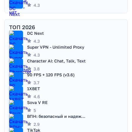
4.3
ТОП 2026
DC Next
4.3
Super VPN - Unlimited Proxy
4.3
Character AI: Chat, Talk, Text
3.8
90 FPS + 120 FPS (v3.6)
3.7
1XBET
4.6
Sova V RE
5
ВПН: безопасный и надежный VPN
2.9
TikTok