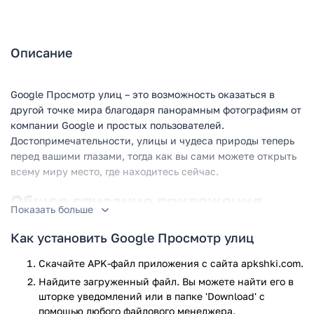
Описание
Google Просмотр улиц – это возможность оказаться в
другой точке мира благодаря панорамным фотографиям от
компании Google и простых пользователей.
Достопримечательности, улицы и чудеса природы теперь
перед вашими глазами, тогда как вы сами можете открыть
всему миру место, где находитесь сейчас.
Общее описание приложения
Показать больше
Google Просмотр улиц – это мобильная версия функции
Как установить Google Просмотр улиц
Google Maps и Google Earth. Приложение может
использоваться для поиска определенной фирмы, дома или
Скачайте APK-файл приложения с сайта apkshki.com.
заведения в незнакомом месте, для осмотра интерьера
Найдите загруженный файл. Вы можете найти его в
зданий, виртуальной «прогулки» в городах, где вы никогда
шторке уведомлений или в папке 'Download' с
не бывали, только планируете или если вы решили
помощью любого файлового менеджера.