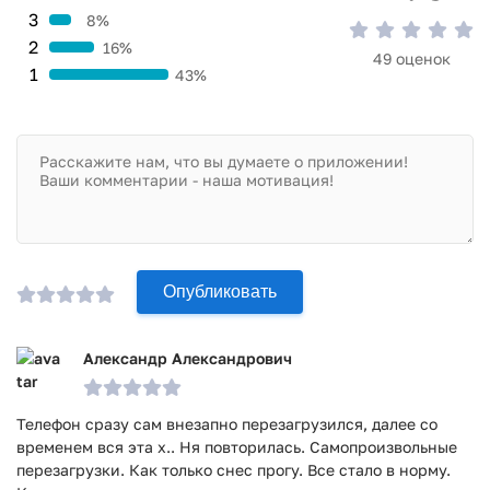
Приложение получает регулярные обновления с
3
8%
исправлением выявленных ошибок.
2
16%
49 оценок
1
43%
Приложение Google Просмотр улиц прошло проверку
антивирусом VirusTotal. В результате проверки по всем
последним сигнатурам заражения файлов не выявлено.
Опубликовать
Александр Александрович
Телефон сразу сам внезапно перезагрузился, далее со
временем вся эта х.. Ня повторилась. Самопроизвольные
перезагрузки. Как только снес прогу. Все стало в норму.