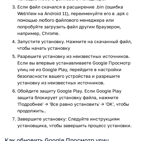
окунуться в воспоминания.
Если файл скачался в расширение .bin (ошибка
WebView на Android 11), переименуйте его в .apk с
Кроме того, пользователи и сами добавляют панорамные
помощью любого файлового менеджера или
фотографии родного города, расширяя границы Google-
попробуйте загрузить файл другим браузером,
мира. Материалы для сервиса создаются с помощью
например, Chrome.
специальных устройств, совместимых с приложением
Запустите установку. Нажмите на скачанный файл,
«Просмотр улиц», если это динамичная съемка. Для
чтобы начать установку
публикации допускаются также серии статичных, но
Разрешите установку из неизвестных источников.
взаимосвязанных изображений, снятых на обычные
Если вы впервые устанавливаете Google Просмотр
смартфоны.
улиц не из Google Play, перейдите в настройки
Приложение предоставляется бесплатно и совместимо с
безопасности вашего устройства и разрешите
любым устройством Android.
установку из неизвестных источников.
Обойдите защиту Google Play. Если Google Play
Функционал Google Просмотр
защита блокирует установку файла, нажмите
улиц
'Подробнее' → 'Все равно установить' → 'OK', чтобы
продолжить..
Исследовать окружающий мир, привлечь клиентов в свою
Завершите установку: Следуйте инструкциям
компанию, заручившись их доверием ещё до прихода,
установщика, чтобы завершить процесс установки.
поделиться атмосферой своего района или колоритных
мест из путешествия – Google Просмотр улиц не
Как обновить Google Просмотр улиц