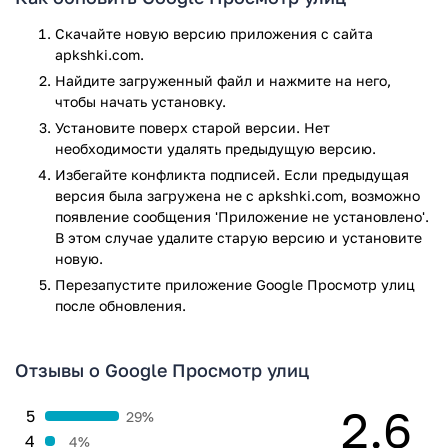
выставляет ограничений.
Скачайте новую версию приложения с сайта
Основные функции приложения:
apkshki.com.
просмотр панорамных видов улиц городов разных
Найдите загруженный файл и нажмите на него,
стран;
чтобы начать установку.
виртуальная «прогулка» по запечатленным местам;
Установите поверх старой версии. Нет
создание туров по магазинам, музеям и другим
необходимости удалять предыдущую версию.
заведениям;
Избегайте конфликта подписей. Если предыдущая
сохранение фотографий в память телефона;
версия была загружена не с apkshki.com, возможно
редактирование общедоступных панорамных
появление сообщения 'Приложение не установлено'.
снимков;
В этом случае удалите старую версию и установите
загрузка собственных фотографий, сделанных на
новую.
камеру смартфона или специализированное
Перезапустите приложениe Google Просмотр улиц
оборудование;
после обновления.
видеосъемка при поездке на машине или
велосипеде, пешей прогулке.
Отзывы о Google Просмотр улиц
Важно помнить, что качество некоторых изображений
снижается за счет затирания лиц прохожих, номеров
2.6
5
29%
машин.
4
4%