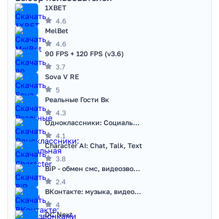
1XBET
4.6
MelBet
4.6
90 FPS + 120 FPS (v3.6)
3.7
Sova V RE
5
Реальные Гости Вк
4.3
Одноклассники: Социальная сеть
4.1
Character AI: Chat, Talk, Text
3.8
BiP - обмен смс, видеозвонками
2.4
ВКонтакте: музыка, видео, чат
4
DC Next